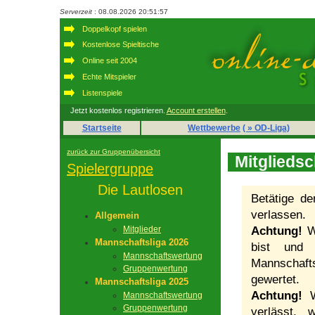
Serverzeit
: 08.08.2026 20:51:57
Doppelkopf spielen
Kostenlose Spieltische
Online seit 2004
Echte Mitspieler
Listenspiele
Jetzt kostenlos registrieren.
Account erstellen
.
Startseite
Wettbewerbe
( » OD-Liga)
zurück zur Gruppenübersicht
Mitgliedsc
Spielergruppe
Die Lautlosen
Betätige d
verlassen.
Allgemein
Mitglieder
Achtung!
We
Mannschaftsliga 2026
bist und 
Mannschaftswertung
Mannschaft
Gruppenwertung
gewertet.
Mannschaftsliga 2025
Achtung!
We
Mannschaftswertung
Gruppenwertung
verlässt, 