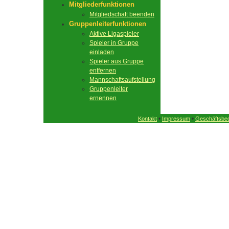
Mitgliederfunktionen
Mitgliedschaft beenden
Gruppenleiterfunktionen
Aktive Ligaspieler
Spieler in Gruppe
einladen
Spieler aus Gruppe
entfernen
Mannschaftsaufstellung
Gruppenleiter
ernennen
•
•
Kontakt
Impressum
Geschäftsbe