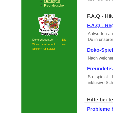
Spielregeln
Freundetische
F.A.Q - Hä
F.A.Q - Re
Antworten au
Du in unserer
Doko-Wissen.de
- Die
Wissensdatenbank von
Spielern für Spieler
Doko-Spiel
Nach welchen
Freundeti
So spielst 
inklusive Schr
Hilfe bei 
Probleme b