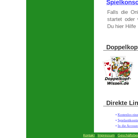
Spielkons
Falls die On
startet oder
Du hier Hilfe
Doppelkopf
Direkte L
•
Kostenlos ein
•
Spielzeitkont
•
In die Accoun
•
•
Kontakt
Impressum
Geschäftsbe