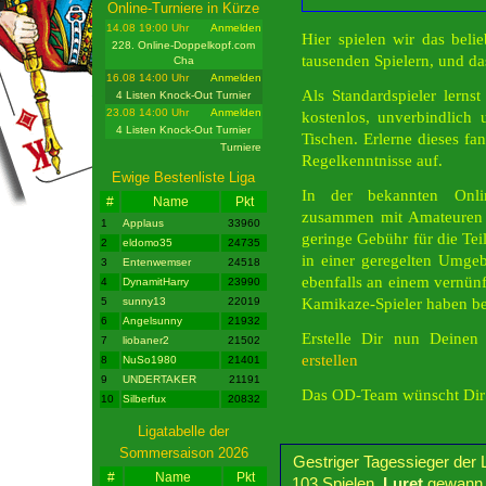
Online-Turniere in Kürze
14.08 19:00 Uhr
Anmelden
Hier spielen wir das beli
228. Online-Doppelkopf.com
tausenden Spielern, und das
Cha
16.08 14:00 Uhr
Anmelden
Als Standardspieler lern
4 Listen Knock-Out Turnier
23.08 14:00 Uhr
Anmelden
kostenlos, unverbindlich
4 Listen Knock-Out Turnier
Tischen. Erlerne dieses fa
Turniere
Regelkenntnisse auf.
Ewige Bestenliste Liga
In der bekannten Onli
#
Name
Pkt
zusammen mit Amateuren 
1
Applaus
33960
geringe Gebühr für die Tei
2
eldomo35
24735
in einer geregelten Umgeb
3
Entenwemser
24518
ebenfalls an einem vernünf
4
DynamitHarry
23990
5
sunny13
22019
Kamikaze-Spieler haben be
6
Angelsunny
21932
Erstelle Dir nun Deinen
7
liobaner2
21502
erstellen
8
NuSo1980
21401
9
UNDERTAKER
21191
Das OD-Team wünscht Dir 
10
Silberfux
20832
Ligatabelle der
Sommersaison 2026
Gestriger Tagessieger der
#
Name
Pkt
103 Spielen.
Luret
gewann 4