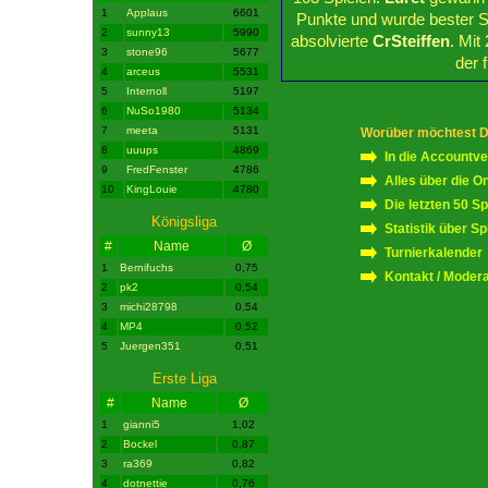
1
Applaus
6601
Punkte und wurde bester So
2
sunny13
5990
absolvierte
CrSteiffen
. Mit
3
stone96
5677
der f
4
arceus
5531
5
Internoll
5197
6
NuSo1980
5134
7
meeta
5131
Worüber möchtest D
8
uuups
4869
In die Accountve
9
FredFenster
4786
Alles über die O
10
KingLouie
4780
Die letzten 50 Sp
Königsliga
Statistik über Sp
#
Name
Ø
Turnierkalender
1
Bernifuchs
0,75
Kontakt / Moder
2
pk2
0,54
3
michi28798
0,54
4
MP4
0,52
5
Juergen351
0,51
Erste Liga
#
Name
Ø
1
gianni5
1,02
2
Bockel
0,87
3
ra369
0,82
4
dotnettie
0,76