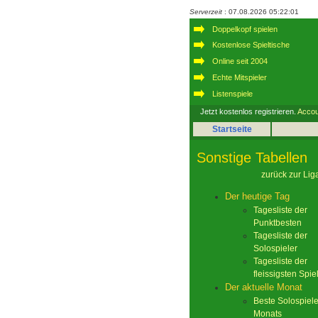
Serverzeit
: 07.08.2026 05:22:01
Doppelkopf spielen
Kostenlose Spieltische
Online seit 2004
Echte Mitspieler
Listenspiele
Jetzt kostenlos registrieren.
Accou
Startseite
Sonstige Tabellen
zurück zur Lig
Der heutige Tag
Tagesliste der
Punktbesten
Tagesliste der
Solospieler
Tagesliste der
fleissigsten Spie
Der aktuelle Monat
Beste Solospiele
Monats