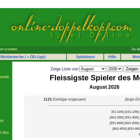
nt erstellen
.
Du bi
Wettbewerbe
( » OD-Liga)
Spieldaten
Hilfe
Mei
Zeige Liste von
Fleissigste Spieler des 
aseite
August 2026
1125
Einträge insgesamt
Zeige Ei
[51-100]
[101-150]
[301-350]
[351-400]
ler
[551-600]
[601-650]
[801-850]
[851-90
r des