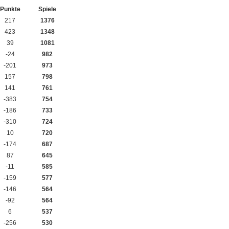
Punkte
Spiele
217
1376
423
1348
39
1081
-24
982
-201
973
157
798
141
761
-383
754
-186
733
-310
724
10
720
-174
687
87
645
-11
585
-159
577
-146
564
-92
564
6
537
-256
530