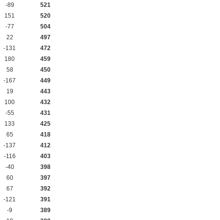
-89
521
151
520
-77
504
22
497
-131
472
180
459
58
450
-167
449
19
443
100
432
-55
431
133
425
65
418
-137
412
-116
403
-40
398
60
397
67
392
-121
391
-9
389