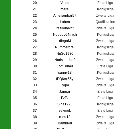
20
Votec
Erste Liga
21
marei
Königsliga
22
Ameisenbär57
Zweite Liga
23
Loben
Qualifikation
24
raskolnikof
Zweite Liga
25
Nobody64mich
Königsliga
26
diegoM
Zweite Liga
27
Nummerdrei
Königsliga
28
NuSo1980
Königsliga
29
Norisknofun2
Zweite Liga
30
LottiHuber
Erste Liga
31
sunny13
Königsliga
32
fPQ6mj55y
Zweite Liga
33
Ropa
Zweite Liga
34
Januar
Erste Liga
35
FzFz
Erste Liga
36
Sina1995
Königsliga
37
sekmek
Erste Liga
38
cami13
Zweite Liga
39
Bambi48
Zweite Liga