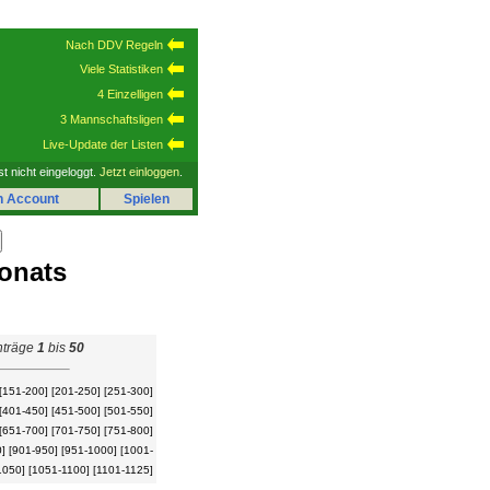
Nach DDV Regeln
Viele Statistiken
4 Einzelligen
3 Mannschaftsligen
Live-Update der Listen
st nicht eingeloggt.
Jetzt einloggen
.
n Account
Spielen
Monats
nträge
1
bis
50
[151-200]
[201-250]
[251-300]
[401-450]
[451-500]
[501-550]
[651-700]
[701-750]
[751-800]
0]
[901-950]
[951-1000]
[1001-
1050]
[1051-1100]
[1101-1125]