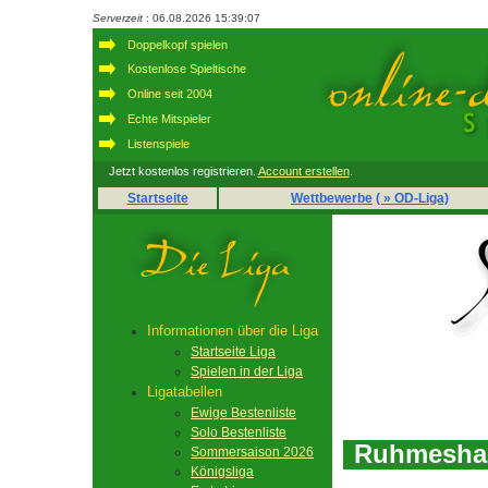
Serverzeit
: 06.08.2026 15:39:07
Doppelkopf spielen
Kostenlose Spieltische
Online seit 2004
Echte Mitspieler
Listenspiele
Jetzt kostenlos registrieren.
Account erstellen
.
Startseite
Wettbewerbe
( » OD-Liga)
Informationen über die Liga
Startseite Liga
Spielen in der Liga
Ligatabellen
Ewige Bestenliste
Solo Bestenliste
Ruhmeshall
Sommersaison 2026
Königsliga