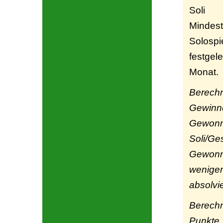
Soli 
Minde
Solospi
festgele
Monat.
Berech
Gewinn
Gewon
Soli/Ges
Gewonne
wenige
absolvie
Berechn
Pun