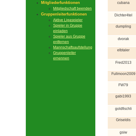
Mitgliederfunktionen
cubana
Mitgliedschaft beenden
Gruppenleiterfunktionen
Dichter4tel
Aktive Ligaspieler
Spieler in Gruppe
dumpling
einladen
Spieler aus Gruppe
dvorak
entfernen
Mannschaftsaufstellung
elbtaler
Gruppenleiter
ernennen
Fred2013
Fullmoon2009
FW79
gabi1993
goldfischli
Griseldis
gsiw