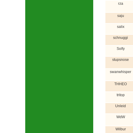
rza
saju
salix
schnuggi
Solfy
stupsnose
swanwhisper
THHEO
tritop
Unleid
WdW
Wilbur