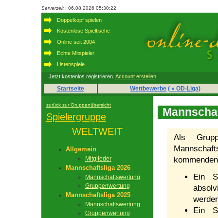
Serverzeit
: 06.08.2026 05:30:22
Doppelkopf spielen
Kostenlose Spieltische
Online seit 2004
Echte Mitspieler
Listenspiele
Jetzt kostenlos registrieren.
Account erstellen
.
Startseite
Wettbewerbe
( » OD-Liga)
zurück zur Gruppenübersicht
Mannschaf
Spielergruppe
WELTWEIT
Als Grupp
Mannschafts
Allgemein
Mitglieder
kommenden 
Mannschaftsliga 2026
Ein S
Mannschaftswertung
Gruppenwertung
absolv
Mannschaftsliga 2025
werden
Mannschaftswertung
Ein S
Gruppenwertung