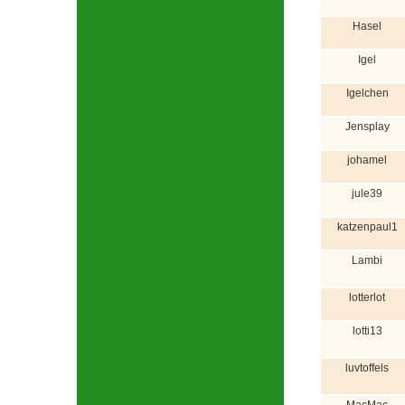
Hasel
Igel
Igelchen
Jensplay
johamel
jule39
katzenpaul1
Lambi
lotterlot
lotti13
luvtoffels