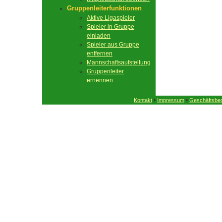
Gruppenleiterfunktionen
Aktive Ligaspieler
Spieler in Gruppe
einladen
Spieler aus Gruppe
entfernen
Mannschaftsaufstellung
Gruppenleiter
ernennen
•
•
Kontakt
Impressum
Geschäftsbe