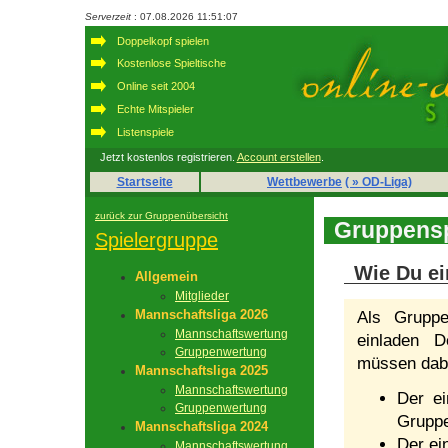
Serverzeit
: 07.08.2026 11:51:07
Doppelkopf spielen
Kostenlose Spieltische
Online seit 2004
Echte Mitspieler
Listenspiele
Jetzt kostenlos registrieren.
Account erstellen
.
Startseite
Wettbewerbe
( » OD-Liga)
zurück zur Gruppenübersicht
Gruppensp
Spielergruppe
Wie Du ei
Allgemein
Mitglieder
Mannschaftsliga 2026
Als Gruppe
Mannschaftswertung
einladen D
Gruppenwertung
müssen dabe
Mannschaftsliga 2025
Mannschaftswertung
Der ei
Gruppenwertung
Gruppe
Mannschaftsliga 2024
Der ei
Mannschaftswertung