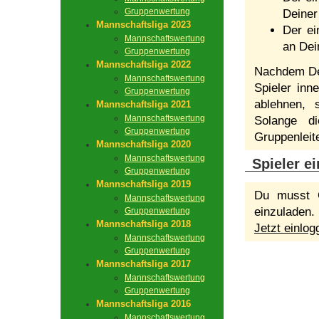
Gruppenwertung
Deiner
Mannschaftsliga 2023
Der ei
Mannschaftswertung
an Dei
Gruppenwertung
Mannschaftsliga 2022
Nachdem Dei
Mannschaftswertung
Spieler inn
Gruppenwertung
ablehnen, s
Mannschaftsliga 2021
Mannschaftswertung
Solange di
Gruppenwertung
Gruppenleit
Mannschaftsliga 2020
Mannschaftswertung
Spieler e
Gruppenwertung
Mannschaftsliga 2019
Du musst G
Mannschaftswertung
einzuladen.
Gruppenwertung
Mannschaftsliga 2018
Jetzt einlog
Mannschaftswertung
Gruppenwertung
Mannschaftsliga 2017
Mannschaftswertung
Gruppenwertung
Mannschaftsliga 2016
Mannschaftswertung