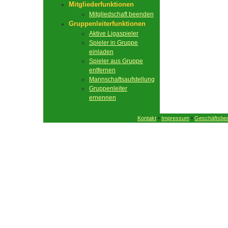
Mitgliederfunktionen
Mitgliedschaft beenden
Gruppenleiterfunktionen
Aktive Ligaspieler
Spieler in Gruppe
einladen
Spieler aus Gruppe
entfernen
Mannschaftsaufstellung
Gruppenleiter
ernennen
•
•
Kontakt
Impressum
Geschäftsbe