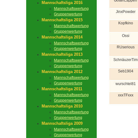
GötterLappen
Mannschaftsliga 2016
Mannschaftswertung
JinxPowder
Gruppenwertung
Mannschaftsliga 2015
Kopfkino
Mannschaftswertung
Gruppenwertung
Ossi
Mannschaftsliga 2014
Mannschaftswertung
RUserious
Gruppenwertung
Mannschaftsliga 2013
SchnäuzerTim
Mannschaftswertung
Gruppenwertung
Seb1904
Mannschaftsliga 2012
Mannschaftswertung
Gruppenwertung
wurschtel81
Mannschaftsliga 2011
Mannschaftswertung
xxxTFxxx
Gruppenwertung
Mannschaftsliga 2010
Mannschaftswertung
Gruppenwertung
Mannschaftsliga 2009
Mannschaftswertung
Gruppenwertung