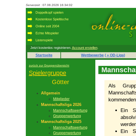
Serverzeit
: 07.08.2026 16:34:02
Doppelkopf spielen
Kostenlose Spieltische
Online seit 2004
Echte Mitspieler
Listenspiele
Jetzt kostenlos registrieren.
Account erstellen
.
Startseite
Wettbewerbe
( » OD-Liga)
zurück zur Gruppenübersicht
Mannschaf
Spielergruppe
Götter
Als Grupp
Mannschafts
Allgemein
Mitglieder
kommenden 
Mannschaftsliga 2026
Ein S
Mannschaftswertung
Gruppenwertung
absolv
Mannschaftsliga 2025
werden
Mannschaftswertung
Ein S
Gruppenwertung