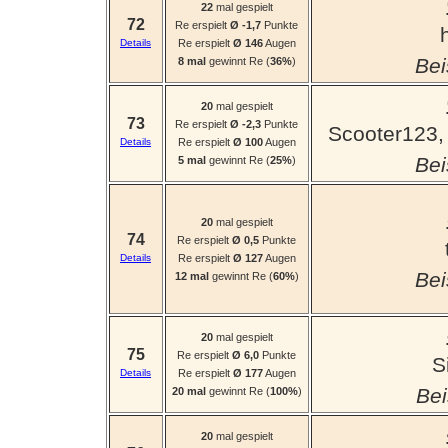
22
mal gespielt
72
Re erspielt
Ø -1,7
Punkte
Details
Re erspielt
Ø 146
Augen
Bei
8 mal
gewinnt Re (
36%
)
20
mal gespielt
73
Re erspielt
Ø -2,3
Punkte
Scooter123,
Details
Re erspielt
Ø 100
Augen
Bei
5 mal
gewinnt Re (
25%
)
20
mal gespielt
74
Re erspielt
Ø 0,5
Punkte
Details
Re erspielt
Ø 127
Augen
Bei
12 mal
gewinnt Re (
60%
)
20
mal gespielt
75
Re erspielt
Ø 6,0
Punkte
S
Details
Re erspielt
Ø 177
Augen
Bei
20 mal
gewinnt Re (
100%
)
20
mal gespielt