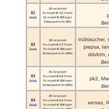
22
mal gespielt
81
Re erspielt
Ø -3,7
Punkte
Details
Re erspielt
Ø 105
Augen
Bei
2 mal
gewinnt Re (
9%
)
trübtaucher, 
18
mal gespielt
82
Re erspielt
Ø 1,7
Punkte
piepsa, la
Details
Re erspielt
Ø 146
Augen
ddvktm, c
15 mal
gewinnt Re (
83%
)
Bei
21
mal gespielt
83
Re erspielt
Ø 0,5
Punkte
pk2, Ma
Details
Re erspielt
Ø 126
Augen
Bei
13 mal
gewinnt Re (
62%
)
20
mal gespielt
84
Re erspielt
Ø 2,2
Punkte
xerxes, R
Details
Re erspielt
Ø 128
Augen