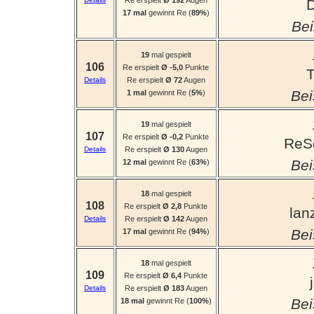
Re erspielt
Ø 192
Augen
D
17 mal
gewinnt Re (
89%
)
Bei
19
mal gespielt
106
Re erspielt
Ø -5,0
Punkte
Details
Re erspielt
Ø 72
Augen
Bei
1 mal
gewinnt Re (
5%
)
19
mal gespielt
107
Re erspielt
Ø -0,2
Punkte
ReSc
Details
Re erspielt
Ø 130
Augen
Bei
12 mal
gewinnt Re (
63%
)
18
mal gespielt
108
Re erspielt
Ø 2,8
Punkte
lan
Details
Re erspielt
Ø 142
Augen
Bei
17 mal
gewinnt Re (
94%
)
18
mal gespielt
109
Re erspielt
Ø 6,4
Punkte
Details
Re erspielt
Ø 183
Augen
Bei
18 mal
gewinnt Re (
100%
)