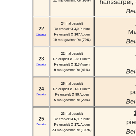
hanssarpei,
21 mal
gewinnt Re (
95%
)
Bei
24
mal gespielt
22
Re erspielt
Ø 3,0
Punkte
Ma
Details
Re erspielt
Ø 167
Augen
Bei
19 mal
gewinnt Re (
79%
)
22
mal gespielt
23
Re erspielt
Ø -0,8
Punkte
Details
Re erspielt
Ø 113
Augen
Bei
9 mal
gewinnt Re (
41%
)
25
mal gespielt
24
Re erspielt
Ø -4,0
Punkte
p
Details
Re erspielt
Ø 99
Augen
Bei
5 mal
gewinnt Re (
20%
)
23
mal gespielt
25
Re erspielt
Ø 6,9
Punkte
pie
Details
Re erspielt
Ø 171
Augen
Bei
23 mal
gewinnt Re (
100%
)