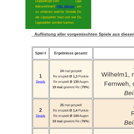
Doppelkopf.com Liga
teilzunehmen!
Hier klicken
, um
zu erfahren welche Vorteile Du
als Ligaspieler hast und wie Du
Ligaspieler werden kannst.
Auflistung aller vorgemischten Spiele aus diese
Spiel #
Ergebnisse gesamt
24
mal gespielt
Wilhelm1, m
1
Re erspielt
Ø 1,3
Punkte
Details
Re erspielt
Ø 130
Augen
Fernweh, c
19 mal
gewinnt Re (
79%
)
Bei
25
mal gespielt
2
Re erspielt
Ø 1,4
Punkte
R
Details
Re erspielt
Ø 144
Augen
Bei
19 mal
gewinnt Re (
76%
)