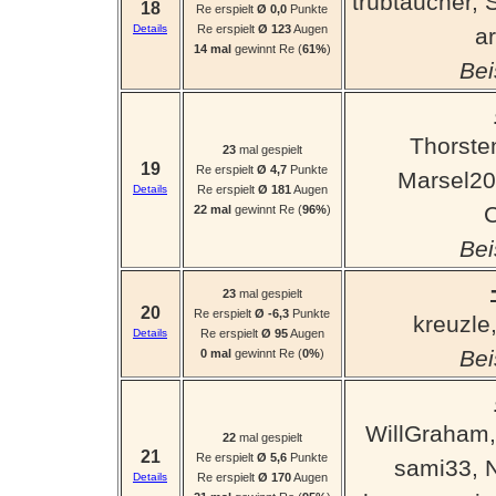
trübtaucher, 
18
Re erspielt
Ø 0,0
Punkte
Details
Re erspielt
Ø 123
Augen
a
14 mal
gewinnt Re (
61%
)
Bei
Thorste
23
mal gespielt
19
Re erspielt
Ø 4,7
Punkte
Marsel20
Details
Re erspielt
Ø 181
Augen
C
22 mal
gewinnt Re (
96%
)
Bei
23
mal gespielt
20
Re erspielt
Ø -6,3
Punkte
kreuzle
Details
Re erspielt
Ø 95
Augen
Bei
0 mal
gewinnt Re (
0%
)
WillGraham, 
22
mal gespielt
21
Re erspielt
Ø 5,6
Punkte
sami33, 
Details
Re erspielt
Ø 170
Augen