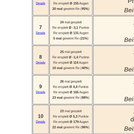
Pr
Details
Re erspielt
Ø 155
Augen
Bei
20 mal
gewinnt Re (
95%
)
24
mal gespielt
7
Re erspielt
Ø -3,1
Punkte
Details
Re erspielt
Ø 131
Augen
Bei
5 mal
gewinnt Re (
21%
)
25
mal gespielt
8
Re erspielt
Ø -1,4
Punkte
Details
Re erspielt
Ø 114
Augen
Bei
10 mal
gewinnt Re (
40%
)
26
mal gespielt
9
Re erspielt
Ø 4,4
Punkte
Details
Re erspielt
Ø 165
Augen
Bei
23 mal
gewinnt Re (
88%
)
23
mal gespielt
10
Re erspielt
Ø 5,3
Punkte
d
Details
Re erspielt
Ø 179
Augen
Bei
22 mal
gewinnt Re (
96%
)