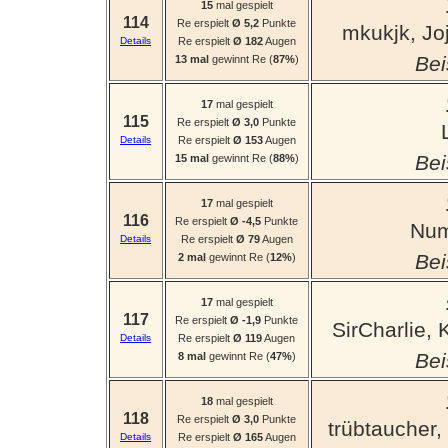
15
mal gespielt
114
Re erspielt
Ø 5,2
Punkte
mkukjk, Jo
Details
Re erspielt
Ø 182
Augen
Bei
13 mal
gewinnt Re (
87%
)
17
mal gespielt
115
Re erspielt
Ø 3,0
Punkte
Details
Re erspielt
Ø 153
Augen
Bei
15 mal
gewinnt Re (
88%
)
17
mal gespielt
116
Re erspielt
Ø -4,5
Punkte
Num
Details
Re erspielt
Ø 79
Augen
Bei
2 mal
gewinnt Re (
12%
)
17
mal gespielt
117
Re erspielt
Ø -1,9
Punkte
SirCharlie, 
Details
Re erspielt
Ø 119
Augen
Bei
8 mal
gewinnt Re (
47%
)
18
mal gespielt
118
Re erspielt
Ø 3,0
Punkte
trübtaucher,
Details
Re erspielt
Ø 165
Augen