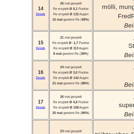
26
mal gespielt
mölli, mun
14
Re erspielt
Ø 0,1
Punkte
Details
Re erspielt
Ø 132
Augen
FredF
15 mal
gewinnt Re (
58%
)
Bei
21
mal gespielt
15
Re erspielt
Ø -1,7
Punkte
S
Details
Re erspielt
Ø 113
Augen
Bei
8 mal
gewinnt Re (
38%
)
24
mal gespielt
16
Re erspielt
Ø 3,0
Punkte
Details
Re erspielt
Ø 142
Augen
Bei
21 mal
gewinnt Re (
88%
)
26
mal gespielt
17
Re erspielt
Ø 4,6
Punkte
super
Details
Re erspielt
Ø 158
Augen
Bei
25 mal
gewinnt Re (
96%
)
23
mal gespielt