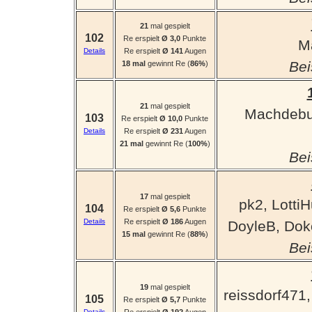
21
mal gespielt
102
Re erspielt
Ø 3,0
Punkte
M
Details
Re erspielt
Ø 141
Augen
Bei
18 mal
gewinnt Re (
86%
)
21
mal gespielt
Machdebur
103
Re erspielt
Ø 10,0
Punkte
Details
Re erspielt
Ø 231
Augen
21 mal
gewinnt Re (
100%
)
Bei
17
mal gespielt
pk2, Lotti
104
Re erspielt
Ø 5,6
Punkte
Details
Re erspielt
Ø 186
Augen
DoyleB, Doko
15 mal
gewinnt Re (
88%
)
Bei
19
mal gespielt
reissdorf471
105
Re erspielt
Ø 5,7
Punkte
Details