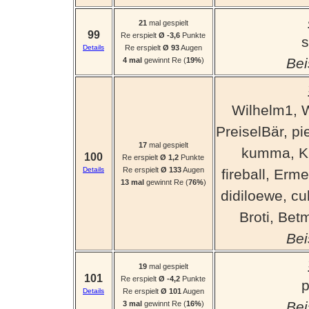
21
mal gespielt
99
Re erspielt
Ø -3,6
Punkte
s
Details
Re erspielt
Ø 93
Augen
Bei
4 mal
gewinnt Re (
19%
)
Wilhelm1, W
PreiselBär, p
17
mal gespielt
kumma, Kh
100
Re erspielt
Ø 1,2
Punkte
Details
Re erspielt
Ø 133
Augen
fireball, Er
13 mal
gewinnt Re (
76%
)
didiloewe, c
Broti, Bet
Bei
19
mal gespielt
101
Re erspielt
Ø -4,2
Punkte
p
Details
Re erspielt
Ø 101
Augen
Bei
3 mal
gewinnt Re (
16%
)