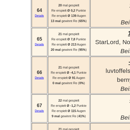
20
mal gespielt
64
Re erspielt
Ø 0,2
Punkte
Details
Re erspielt
Ø 139
Augen
Bei
13 mal
gewinnt Re (
65%
)
21
mal gespielt
65
Re erspielt
Ø 7,8
Punkte
StarLord, N
Details
Re erspielt
Ø 213
Augen
Bei
20 mal
gewinnt Re (
95%
)
21
mal gespielt
luvtoffel
66
Re erspielt
Ø -4,1
Punkte
Details
Re erspielt
Ø 91
Augen
bern
0 mal
gewinnt Re (
0%
)
Bei
22
mal gespielt
67
Re erspielt
Ø -1,2
Punkte
Details
Re erspielt
Ø 115
Augen
Bei
9 mal
gewinnt Re (
41%
)
21
mal gespielt