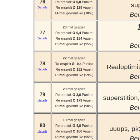
76
Re erspielt
Ø 0,0
Punkte
sup
Details
Re erspielt
Ø 129
Augen
Bei
14 mal
gewinnt Re (
70%
)
20
mal gespielt
77
Re erspielt
Ø 6,4
Punkte
Details
Re erspielt
Ø 184
Augen
Bei
19 mal
gewinnt Re (
95%
)
22
mal gespielt
78
Re erspielt
Ø -0,4
Punkte
Realoptimis
Details
Re erspielt
Ø 132
Augen
Bei
13 mal
gewinnt Re (
59%
)
20
mal gespielt
79
Re erspielt
Ø 3,6
Punkte
superstition
Details
Re erspielt
Ø 179
Augen
Bei
18 mal
gewinnt Re (
90%
)
19
mal gespielt
80
Re erspielt
Ø 4,8
Punkte
uuups, pk
Details
Re erspielt
Ø 180
Augen
Bei
18 mal
gewinnt Re (
95%
)