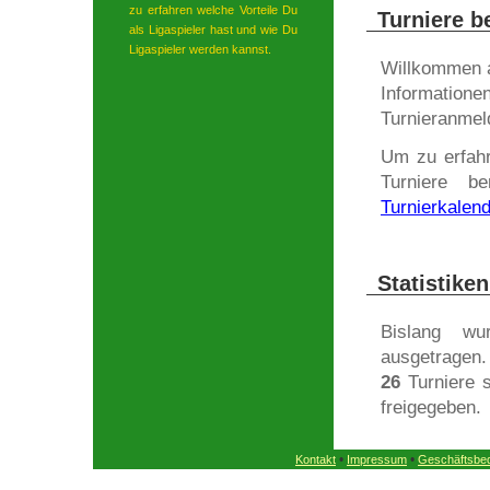
zu erfahren welche Vorteile Du
Turniere b
als Ligaspieler hast und wie Du
Ligaspieler werden kannst.
Willkommen a
Information
Turnieranmel
Um zu erfahr
Turniere b
Turnierkalend
Statistiken
Bislang w
ausgetragen.
26
Turniere s
freigegeben.
•
•
Kontakt
Impressum
Geschäftsbe