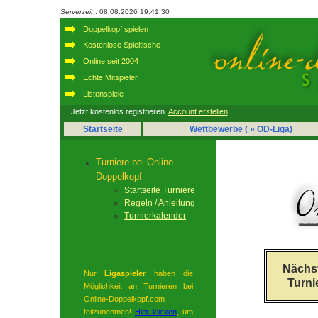
Serverzeit
: 08.08.2026 19:41:30
Doppelkopf spielen
Kostenlose Spieltische
Online seit 2004
Echte Mitspieler
Listenspiele
Jetzt kostenlos registrieren.
Account erstellen
.
Startseite
Wettbewerbe
( » OD-Liga)
Turniere bei Online-
Doppelkopf
Startseite Turniere
Regeln / Anleitung
Turnierkalender
Nächs
Nur
Ligaspieler
haben die
Turni
Möglichkeit an Turnieren bei
Online-Doppelkopf.com
teilzunehmen!
Hier klicken
, um