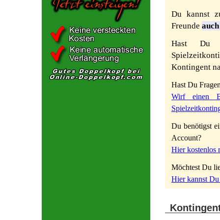
Du kannst z
Freunde
auch
Hast Du b
Spielzeitkon
Kontingent na
Hast Du Fragen
Wirf einen B
Spielzeitkontin
Du benötigst e
Account?
Hier kostenlos r
Möchtest Du lie
Hier kannst Du 
Kontingen