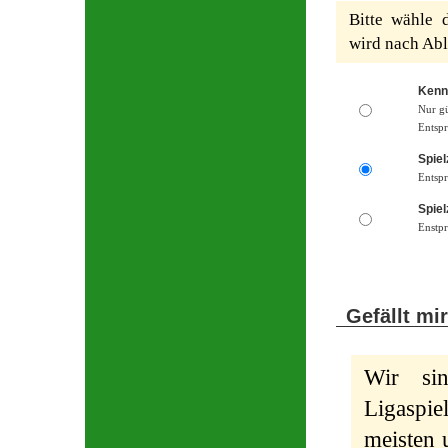
Bitte wähle 
wird nach Ab
Kenne
Nur gü
Entspr
Spiel
Entspr
Spiel
Enstpr
Gefällt mi
Wir s
Ligaspie
meisten 