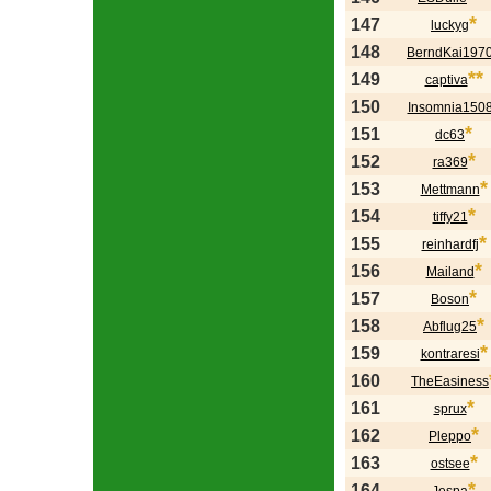
*
147
luckyg
148
BerndKai197
**
149
captiva
150
Insomnia150
*
151
dc63
*
152
ra369
*
153
Mettmann
*
154
tiffy21
*
155
reinhardfj
*
156
Mailand
*
157
Boson
*
158
Abflug25
*
159
kontraresi
160
TheEasiness
*
161
sprux
*
162
Pleppo
*
163
ostsee
*
164