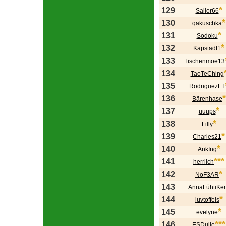
*
129
Sailor66
*
130
qakuschka
*
131
Sodoku
*
132
Kapstadt1
133
lischenmoe13
134
TaoTeChing
135
RodriguezFT
*
136
Bärenhase
*
137
uuups
*
138
Lilly
*
139
Charles21
*
140
AnkIng
***
141
herrlich
*
142
NoF3AR
143
AnnaLühtiKer
*
144
luvtoffels
*
145
evelyne
***
146
ESDulle