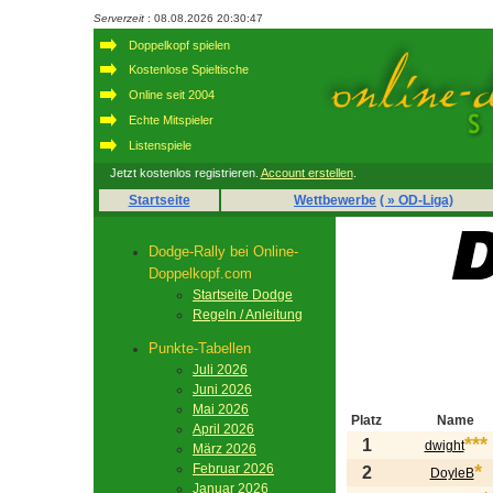
Serverzeit
: 08.08.2026 20:30:47
Doppelkopf spielen
Kostenlose Spieltische
Online seit 2004
Echte Mitspieler
Listenspiele
Jetzt kostenlos registrieren.
Account erstellen
.
Startseite
Wettbewerbe
( » OD-Liga)
Dodge-Rally bei Online-
Doppelkopf.com
Startseite Dodge
Regeln / Anleitung
Punkte-Tabellen
Juli 2026
Juni 2026
Mai 2026
Platz
Name
April 2026
***
1
dwight
März 2026
*
Februar 2026
2
DoyleB
Januar 2026