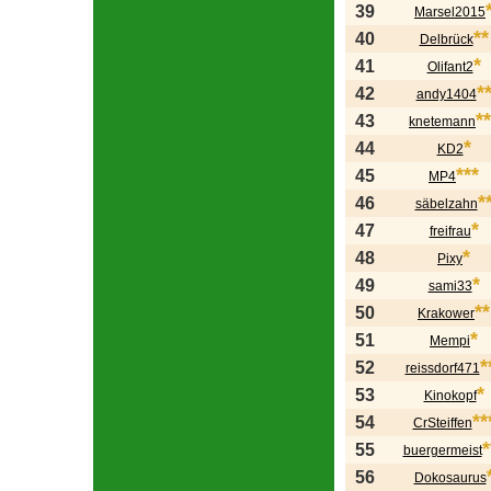
39
Marsel2015
**
40
Delbrück
*
41
Olifant2
*
42
andy1404
**
43
knetemann
*
44
KD2
***
45
MP4
*
46
säbelzahn
*
47
freifrau
*
48
Pixy
*
49
sami33
**
50
Krakower
*
51
Mempi
*
52
reissdorf471
*
53
Kinokopf
**
54
CrSteiffen
*
55
buergermeist
56
Dokosaurus