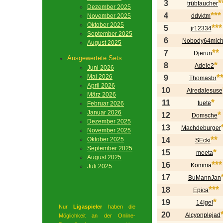
*
3
trübtaucher
Dezember 2025
***
4
November 2025
ddvktm
Oktober 2025
***
5
jr12334
September 2025
6
Nobody64mic
August 2025
**
7
Djerun
Ausgewertete Sets
*
8
Adele2
Juni 2026
*
Mai 2026
9
Thomasbr
April 2026
10
Airedalesuse
März 2026
*
11
tuete
Februar 2026
Januar 2026
*
12
Domsche
Dezember 2025
13
Machdeburger
November 2025
**
Oktober 2025
14
SEcki
September 2025
*
15
meeta
August 2025
***
16
Komma
Juli 2025
17
BuMannJan
***
18
Epica
*
19
14Igel
Nur
Ligaspieler
haben die
20
Alcyonplejad
Möglichkeit an der Online-