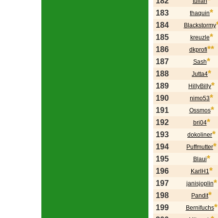
*
182
tullah
*
183
thaquin
184
Blackstormy
*
185
kreuzle
**
186
dkprofi
*
187
Sash
*
188
Jutta4
*
189
HillyBilly
*
190
nimo53
*
191
Ossmos
*
192
bri04
*
193
dokoliner
*
194
Puffmutter
*
195
Blaui
*
196
KarlH1
*
197
janisjoplin
*
198
Pandit
*
199
Bernifuchs