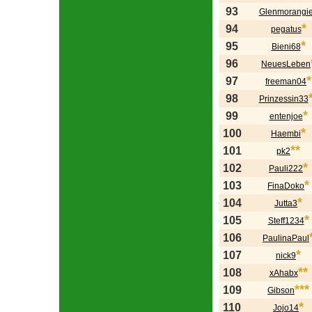
93
Glenmorangi
*
94
pegatus
*
95
Bieni68
96
NeuesLeben
*
97
freeman04
98
Prinzessin33
*
99
entenjoe
*
100
Haembi
**
101
pk2
*
102
Pauli222
*
103
FinaDoko
*
104
Jutta3
*
105
Steff1234
106
PaulinaPaul
*
107
nick9
**
108
xAhabx
***
109
Gibson
*
110
Jojo14