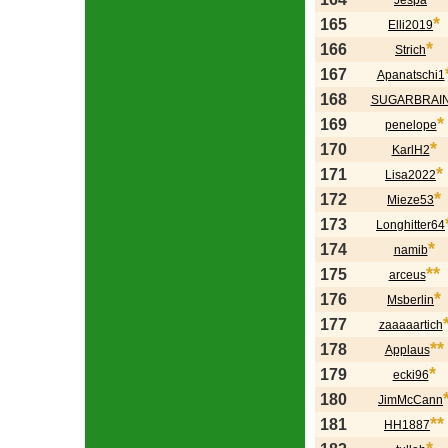
Jespa
*
165
Elli2019
*
166
Strich
167
Apanatschi1
168
SUGARBRAI
*
169
penelope
*
170
KarlH2
*
171
Lisa2022
*
172
Mieze53
173
Longhitter64
*
174
namib
**
175
arceus
*
176
Msberlin
177
zaaaaartich
**
178
Applaus
*
179
ecki96
180
JimMcCann
**
181
HH1887