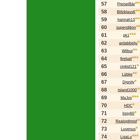
**
57
PreiselBär
**
58
Blitzklaus6
**
59
hannah13
*
60
superstition
***
61
pk1
*
62
ardabbelju
**
63
Wilbur
***
64
fireball
*
65
cinkid121
**
66
Lübke
*
67
Dignity
*
68
island1000
***
69
MaJos
*
70
HDC
*
71
lissy60
*
72
Realoptimist
*
73
Luvenus
***
74
LisaLu