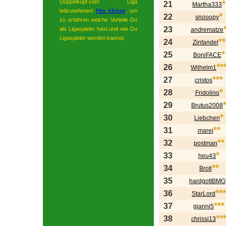
Doppelkopf.com Liga
*
21
Martha333
teilzunehmen!
Hier klicken
, um
*
22
snooopy
zu erfahren welche Vorteile Du
23
als Ligaspieler hast und wie Du
andrematze
Ligaspieler werden kannst.
**
24
Zinfandel
*
25
BoniFACE
**
26
Wilhelm1
***
27
cristos
*
28
Fridolino
29
Brutus2008
*
30
Liebchen
**
31
marei
**
32
postman
*
33
heu43
**
34
Broti
35
hardgottBMG
***
36
StarLord
***
37
gianni5
**
38
chrissi13