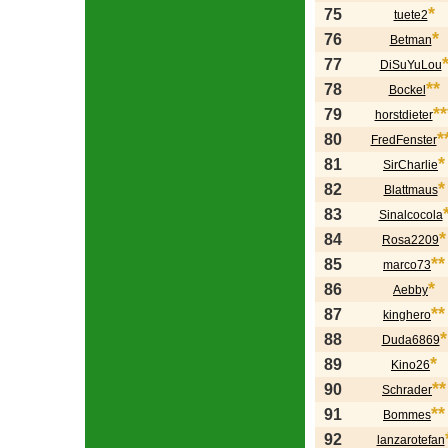
*
75
tuete2
*
76
Betman
77
DiSuYuLou
**
78
Bockel
**
79
horstdieter
*
80
FredFenster
*
81
SirCharlie
*
82
Blattmaus
83
Sinalcocola
*
84
Rosa2209
**
85
marco73
*
86
Aebby
**
87
kinghero
*
88
Duda6869
*
89
Kino26
**
90
Schrader
**
91
Bommes
92
lanzarotefan