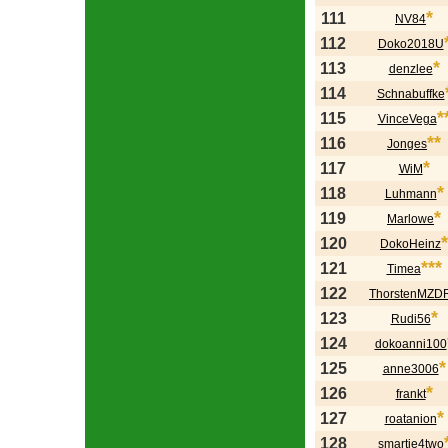
*
111
NV84
112
Doko2018U
*
113
denzlee
114
Schnabuffke
*
115
VinceVega
**
116
Jonges
*
117
WiM
*
118
Luhmann
*
119
Marlowe
*
120
DokoHeinz
***
121
Timea
122
ThorstenMZD
*
123
Rudi56
124
dokoanni100
*
125
anne3006
*
126
frankt
*
127
roatanion
128
smartie4two