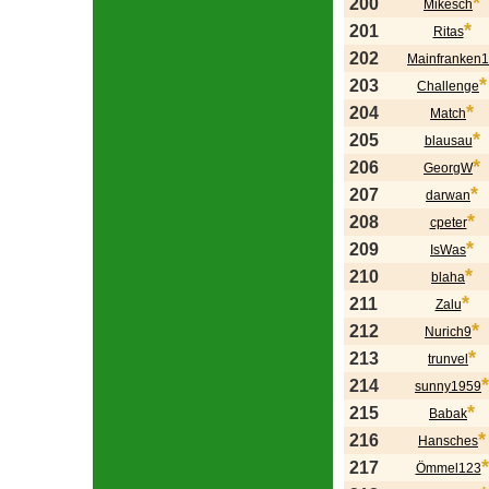
*
200
Mikesch
*
201
Ritas
202
Mainfranken1
*
203
Challenge
*
204
Match
*
205
blausau
*
206
GeorgW
*
207
darwan
*
208
cpeter
*
209
IsWas
*
210
blaha
*
211
Zalu
*
212
Nurich9
*
213
trunvel
*
214
sunny1959
*
215
Babak
*
216
Hansches
*
217
Ömmel123