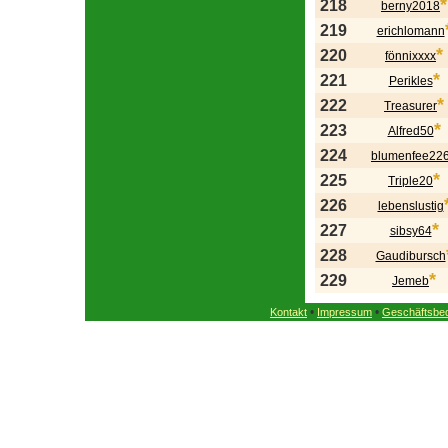
*
218
berny2018
219
erichlomann
*
220
fönnixxxx
*
221
Perikles
*
222
Treasurer
*
223
Alfred50
224
blumenfee22
*
225
Triple20
226
lebenslustig
*
227
sibsy64
228
Gaudibursch
*
229
Jemeb
•
•
Kontakt
Impressum
Geschäftsbe