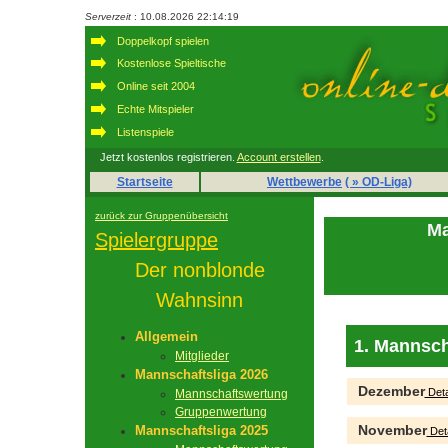
Serverzeit
: 10.08.2026 22:14:19
Doppelkopf spielen
Kostenlose Spieltische
Online seit 2004
Echte Mitspieler
Listenspiele
Jetzt kostenlos registrieren.
Account erstellen
.
Startseite
Wettbewerbe
( » OD-Liga)
zurück zur Gruppenübersicht
Ma
Spielergruppe
Der nonblonde
Wahnsinn
Allgemein
1. Mannsch
Mitglieder
Mannschaftsliga 2026
Dezember
Deta
Mannschaftswertung
Gruppenwertung
November
Mannschaftsliga 2025
Deta