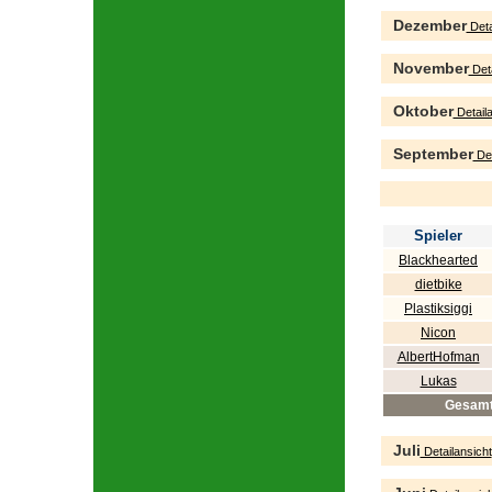
Dezember
Deta
November
Deta
Oktober
Detaila
September
Det
Spieler
Blackhearted
dietbike
Plastiksiggi
Nicon
AlbertHofman
Lukas
Gesam
Juli
Detailansicht