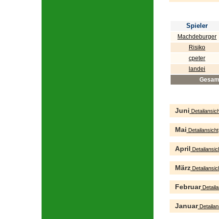
Spieler
Machdeburger
Risiko
cpeter
landei
Gesam
Juni
Detailansich
Mai
Detailansicht
April
Detailansic
März
Detailansic
Februar
Detaila
Januar
Detailan