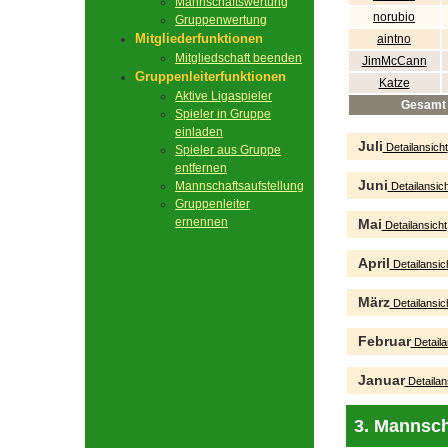
Mannschaftswertung
norubio
Gruppenwertung
Mitgliederfunktionen
aintno
Mitgliedschaft beenden
JimMcCann
Gruppenleiterfunktionen
Katze
Aktive Ligaspieler
Gesamt
Spieler in Gruppe
einladen
Juli
Detailansicht
Spieler aus Gruppe
entfernen
Juni
Mannschaftsaufstellung
Detailansich
Gruppenleiter
ernennen
Mai
Detailansicht
April
Detailansic
März
Detailansic
Februar
Detaila
Januar
Detailan
3. Mannsch