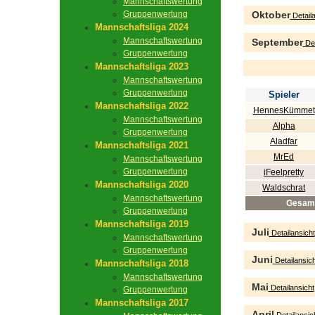
Mannschaftswertung
Gruppenwertung
Oktober
Detaila
Mannschaftsliga 2024
Mannschaftswertung
September
Det
Gruppenwertung
Mannschaftsliga 2023
Mannschaftswertung
Gruppenwertung
Spieler
Mannschaftsliga 2022
HennesKümmet
Mannschaftswertung
Alpha
Gruppenwertung
Aladfar
Mannschaftsliga 2021
MrEd
Mannschaftswertung
Gruppenwertung
iFeelpretty
Mannschaftsliga 2020
Waldschrat
Mannschaftswertung
Gesam
Gruppenwertung
Mannschaftsliga 2019
Juli
Detailansicht
Mannschaftswertung
Gruppenwertung
Juni
Detailansich
Mannschaftsliga 2018
Mannschaftswertung
Mai
Detailansicht
Gruppenwertung
Mannschaftsliga 2017
April