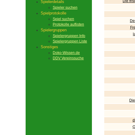
Die fri
Spielerdetails
Spieler suchen
Spielprotokolle
Spiel suchen
De
Protokolle auflisten
Fr
Spielergruppen
l
Spielergruppen Info
Spielergruppen Liste
Sonstiges
Doko-Wissen.de
DDV Vereinssuche
Die
d
Q