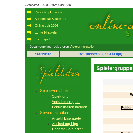
Serverzeit
: 09.08.2026 08:00:36
Doppelkopf spielen
Kostenlose Spieltische
Online seit 2004
Echte Mitspieler
Listenspiele
Jetzt kostenlos registrieren.
Account erstellen
.
Startseite
Wettbewerbe
( » OD-Liga)
Spielergruppe
Spielerverhalten
B
Spiel- und
Verhaltensregeln
Fehlverhalten melden
Fehler
Serverstatistiken
Anzahl Ligaspiele
Auslastung Liga
Höchste Spielerzahl