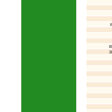
H
Wi
S