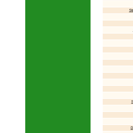
St
S
D