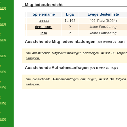
4
Mitgliederübersicht
tung
g
Spielername
Liga
Ewige Bestenliste
3
annaa
1L 162
402. Platz (6.954)
tung
deckelsack
?
keine Platzierung
g
insa
?
keine Platzierung
2
tung
Ausstehende Mitgliedereinladungen
(der letzten 30 Tage)
g
1
Um ausstehende Mitgliedereinladungen anzuzeigen, musst Du Mitglie
tung
einloggen.
g
0
Ausstehende Aufnahmeanfragen
(der letzten 30 Tage)
tung
g
Um ausstehende Aufnahmeanfragen anzuzeigen, musst Du Mitglied
9
einloggen.
tung
g
8
tung
g
7
tung
g