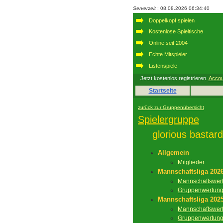
Serverzeit
: 08.08.2026 06:34:40
Doppelkopf spielen
Kostenlose Spieltische
Online seit 2004
Echte Mitspieler
Listenspiele
Jetzt kostenlos registrieren.
Accou
Startseite
zurück zur Gruppenübersicht
Spielergruppe
glorious bastar
Allgemein
Mitglieder
Mannschaftsliga 202
Mannschaftswer
Gruppenwertun
Mannschaftsliga 202
Mannschaftswer
Gruppenwertun