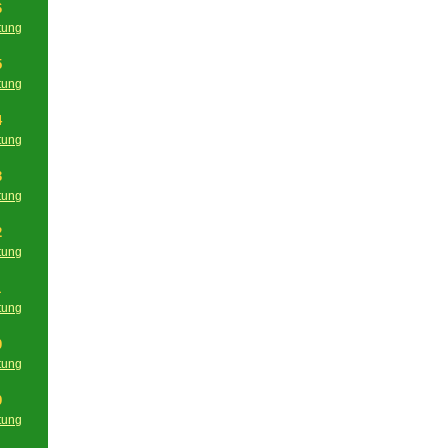
6
tung
g
5
tung
g
4
tung
g
3
tung
g
2
tung
g
1
tung
g
0
tung
g
9
tung
g