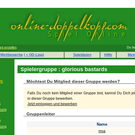
nt erstellen
.
Du bi
Wettbewerbe
( » OD-Liga)
Spieldaten
Hilfe
Mei
Spielergruppe : glorious bastards
ds
Möchtest Du Mitglied dieser Gruppe werden?
Falls Du noch kein Mitglied einer Gruppe bist, kannst Du Dich je
in dieser Gruppe bewerben.
6
Jetzt einloggen und bewerben
tung
Gruppenleiter
g
5
Name
tung
insa
g