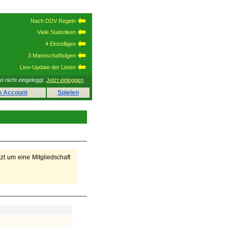
Nach DDV Regeln
Viele Statistiken
4 Einzelligen
3 Mannschaftsligen
Live-Update der Listen
st nicht eingeloggt.
Jetzt einloggen
.
n Account
Spielen
tzt um eine Mitgliedschaft