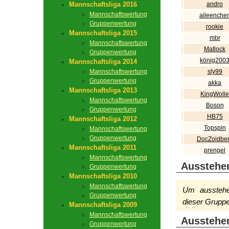
Mannschaftsliga 2016
andro
Mannschaftswertung
aileenche
Gruppenwertung
rookie
Mannschaftsliga 2015
mbr
Mannschaftswertung
Matlock
Gruppenwertung
könig200
Mannschaftsliga 2014
Mannschaftswertung
sly99
Gruppenwertung
akka
Mannschaftsliga 2013
KingWolle
Mannschaftswertung
Boson
Gruppenwertung
HB75
Mannschaftsliga 2012
Topspin
Mannschaftswertung
Gruppenwertung
DocZoidbe
Mannschaftsliga 2011
prengel
Mannschaftswertung
Ausstehe
Gruppenwertung
Mannschaftsliga 2010
Mannschaftswertung
Um ausstehen
Gruppenwertung
dieser Gruppe
Mannschaftsliga 2009
Mannschaftswertung
Ausstehe
Gruppenwertung