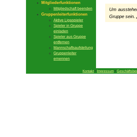
Mitgliederfunktionen
Mitgliedschaft beenden
Um ausstehen
Gruppenleiterfunktionen
Gruppe sein.
Aktive Ligaspieler
Spieler in Gruppe
einladen
Spieler aus Gruppe
entfernen
Mannschaftsaufstellung
Gruppenleiter
ernennen
•
•
Kontakt
Impressum
Geschäftsbe