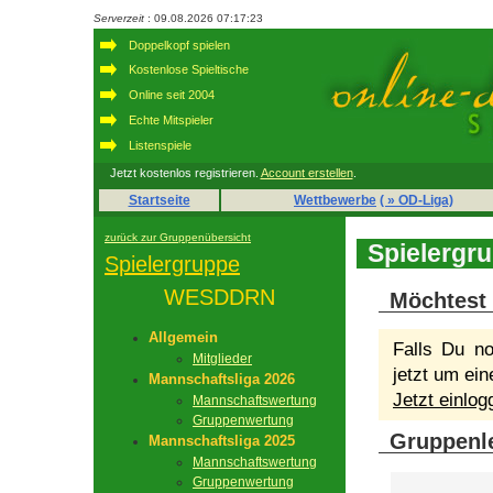
Serverzeit
: 09.08.2026 07:17:23
Doppelkopf spielen
Kostenlose Spieltische
Online seit 2004
Echte Mitspieler
Listenspiele
Jetzt kostenlos registrieren.
Account erstellen
.
Startseite
Wettbewerbe
( » OD-Liga)
zurück zur Gruppenübersicht
Spielerg
Spielergruppe
WESDDRN
Möchtest 
Allgemein
Falls Du no
Mitglieder
jetzt um ein
Mannschaftsliga 2026
Jetzt einlo
Mannschaftswertung
Gruppenwertung
Gruppenle
Mannschaftsliga 2025
Mannschaftswertung
Gruppenwertung