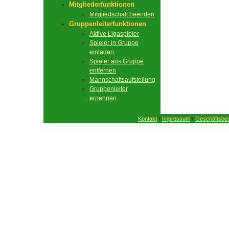
Mitgliederfunktionen
Mitgliedschaft beenden
Gruppenleiterfunktionen
Aktive Ligaspieler
Spieler in Gruppe
einladen
Spieler aus Gruppe
entfernen
Mannschaftsaufstellung
Gruppenleiter
ernennen
•
•
Kontakt
Impressum
Geschäftsbe