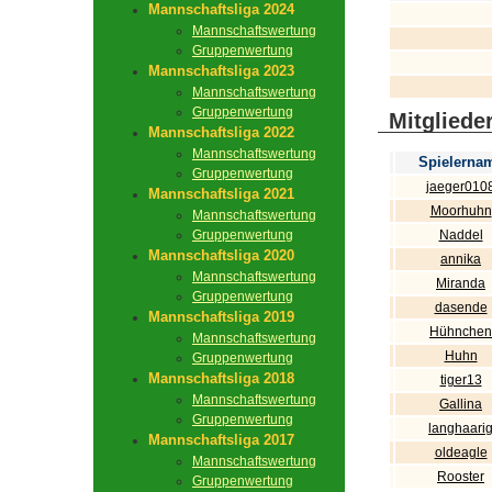
Mannschaftsliga 2024
Mannschaftswertung
Gruppenwertung
Mannschaftsliga 2023
Mannschaftswertung
Gruppenwertung
Mitgliede
Mannschaftsliga 2022
Mannschaftswertung
Spielerna
Gruppenwertung
jaeger010
Mannschaftsliga 2021
Moorhuhn
Mannschaftswertung
Gruppenwertung
Naddel
Mannschaftsliga 2020
annika
Mannschaftswertung
Miranda
Gruppenwertung
dasende
Mannschaftsliga 2019
Hühnchen
Mannschaftswertung
Huhn
Gruppenwertung
Mannschaftsliga 2018
tiger13
Mannschaftswertung
Gallina
Gruppenwertung
langhaari
Mannschaftsliga 2017
oldeagle
Mannschaftswertung
Rooster
Gruppenwertung