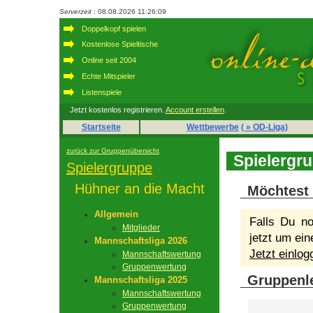
Serverzeit
: 08.08.2026 11:26:09
Doppelkopf spielen
Kostenlose Spieltische
Online seit 2004
Echte Mitspieler
Listenspiele
Jetzt kostenlos registrieren.
Account erstellen
.
Startseite
Wettbewerbe
( » OD-Liga)
zurück zur Gruppenübersicht
Spielergr
Spielergruppe
Hühner an die Macht
Möchtest 
Allgemein
Falls Du no
Mitglieder
jetzt um ein
Mannschaftsliga 2026
Jetzt einlo
Mannschaftswertung
Gruppenwertung
Gruppenle
Mannschaftsliga 2025
Mannschaftswertung
Gruppenwertung