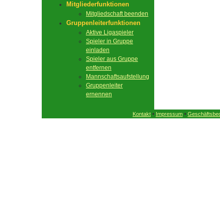
Mitgliederfunktionen
Mitgliedschaft beenden
Gruppenleiterfunktionen
Aktive Ligaspieler
Spieler in Gruppe
einladen
Spieler aus Gruppe
entfernen
Mannschaftsaufstellung
Gruppenleiter
ernennen
•
•
Kontakt
Impressum
Geschäftsbe