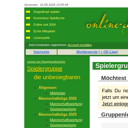
Serverzeit
: 10.08.2026 13:55:49
Doppelkopf spielen
Kostenlose Spieltische
Online seit 2004
Echte Mitspieler
Listenspiele
Jetzt kostenlos registrieren.
Account erstellen
.
Startseite
Wettbewerbe
( » OD-Liga)
zurück zur Gruppenübersicht
Spielergr
Spielergruppe
die unbesiegbaren
Möchtest 
Allgemein
Falls Du no
Mitglieder
jetzt um ein
Mannschaftsliga 2026
Jetzt einlo
Mannschaftswertung
Gruppenwertung
Gruppenle
Mannschaftsliga 2025
Mannschaftswertung
Gruppenwertung