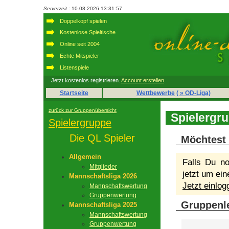
Serverzeit
: 10.08.2026 13:31:57
Doppelkopf spielen
Kostenlose Spieltische
Online seit 2004
Echte Mitspieler
Listenspiele
Jetzt kostenlos registrieren.
Account erstellen
.
Startseite
Wettbewerbe
( » OD-Liga)
zurück zur Gruppenübersicht
Spielergru
Spielergruppe
Die QL Spieler
Möchtest 
Allgemein
Falls Du no
Mitglieder
jetzt um ein
Mannschaftsliga 2026
Jetzt einlo
Mannschaftswertung
Gruppenwertung
Gruppenle
Mannschaftsliga 2025
Mannschaftswertung
Gruppenwertung