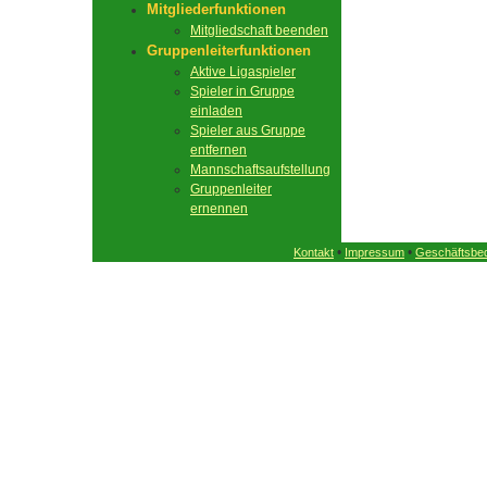
Mitgliederfunktionen
Mitgliedschaft beenden
Gruppenleiterfunktionen
Aktive Ligaspieler
Spieler in Gruppe
einladen
Spieler aus Gruppe
entfernen
Mannschaftsaufstellung
Gruppenleiter
ernennen
•
•
Kontakt
Impressum
Geschäftsbe