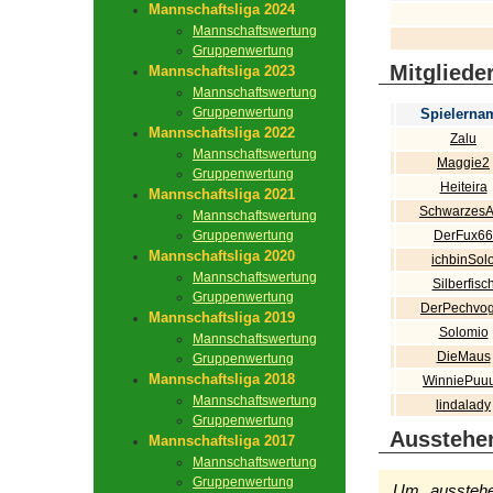
Mannschaftsliga 2024
Mannschaftswertung
Gruppenwertung
Mitgliede
Mannschaftsliga 2023
Mannschaftswertung
Gruppenwertung
Spielerna
Mannschaftsliga 2022
Zalu
Mannschaftswertung
Maggie2
Gruppenwertung
Heiteira
Mannschaftsliga 2021
SchwarzesA
Mannschaftswertung
Gruppenwertung
DerFux66
Mannschaftsliga 2020
ichbinSol
Mannschaftswertung
Silberfisc
Gruppenwertung
DerPechvog
Mannschaftsliga 2019
Solomio
Mannschaftswertung
DieMaus
Gruppenwertung
Mannschaftsliga 2018
WinniePuu
Mannschaftswertung
lindalady
Gruppenwertung
Ausstehe
Mannschaftsliga 2017
Mannschaftswertung
Gruppenwertung
Um ausstehen