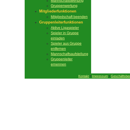
Mannschaftswertung
Gruppenwertung
Mitgliederfunktionen
Mitgliedschaft beenden
Gruppenleiterfunktionen
Aktive Ligaspieler
Spieler in Gruppe
einladen
Spieler aus Gruppe
entfernen
Mannschaftsaufstellung
Gruppenleiter
ernennen
•
•
Kontakt
Impressum
Geschäftsbe