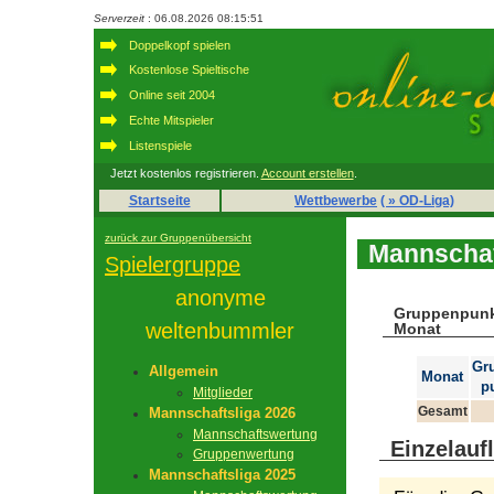
Serverzeit
: 06.08.2026 08:15:51
Doppelkopf spielen
Kostenlose Spieltische
Online seit 2004
Echte Mitspieler
Listenspiele
Jetzt kostenlos registrieren.
Account erstellen
.
Startseite
Wettbewerbe
( » OD-Liga)
zurück zur Gruppenübersicht
Mannschaf
Spielergruppe
anonyme
Gruppenpunk
weltenbummler
Monat
Gr
Allgemein
Monat
p
Mitglieder
Gesamt
Mannschaftsliga 2026
Mannschaftswertung
Einzelauf
Gruppenwertung
Mannschaftsliga 2025