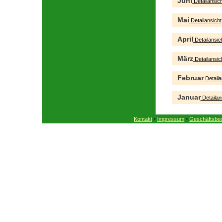
Juni
Detailansich
Mai
Detailansicht
April
Detailansic
März
Detailansic
Februar
Detaila
Januar
Detailan
•
•
Kontakt
Impressum
Geschäftsbe