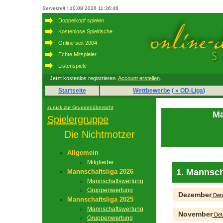
Serverzeit
: 10.08.2026 11:36:46
Doppelkopf spielen
Kostenlose Spieltische
Online seit 2004
Echte Mitspieler
Listenspiele
Jetzt kostenlos registrieren.
Account erstellen
.
Startseite
Wettbewerbe
( » OD-Liga)
zurück zur Gruppenübersicht
Ma
Spielergruppe
Die Nichtmotzer
Allgemein
Mitglieder
1. Mannsch
Mannschaftsliga 2026
Mannschaftswertung
Gruppenwertung
Dezember
Deta
Mannschaftsliga 2025
Mannschaftswertung
November
Deta
Gruppenwertung