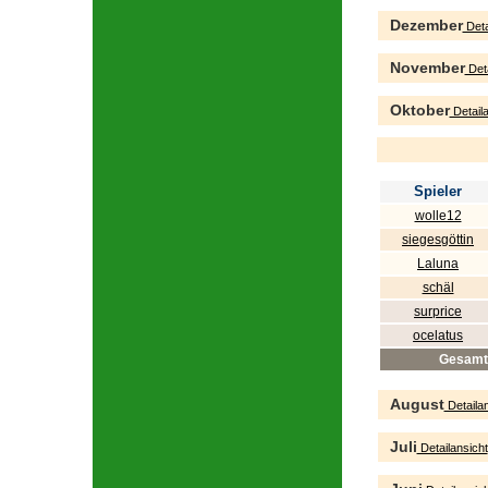
Dezember
Deta
November
Deta
Oktober
Detaila
Spieler
wolle12
siegesgöttin
Laluna
schäl
surprice
ocelatus
Gesamt
August
Detailan
Juli
Detailansicht