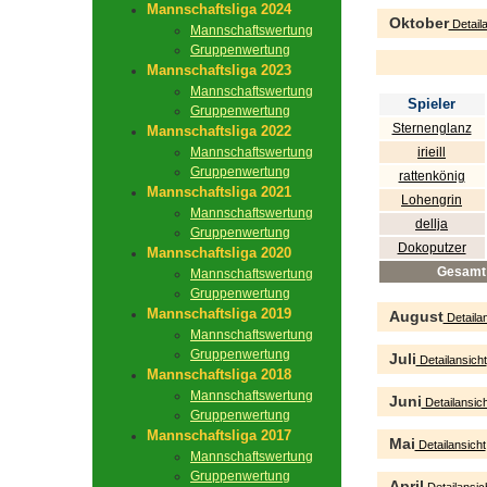
Mannschaftsliga 2024
Oktober
Detaila
Mannschaftswertung
Gruppenwertung
Mannschaftsliga 2023
Mannschaftswertung
Spieler
Gruppenwertung
Sternenglanz
Mannschaftsliga 2022
Mannschaftswertung
irieill
Gruppenwertung
rattenkönig
Mannschaftsliga 2021
Lohengrin
Mannschaftswertung
dellja
Gruppenwertung
Dokoputzer
Mannschaftsliga 2020
Gesamt
Mannschaftswertung
Gruppenwertung
Mannschaftsliga 2019
August
Detailan
Mannschaftswertung
Gruppenwertung
Juli
Detailansicht
Mannschaftsliga 2018
Mannschaftswertung
Juni
Detailansich
Gruppenwertung
Mannschaftsliga 2017
Mai
Detailansicht
Mannschaftswertung
Gruppenwertung
April