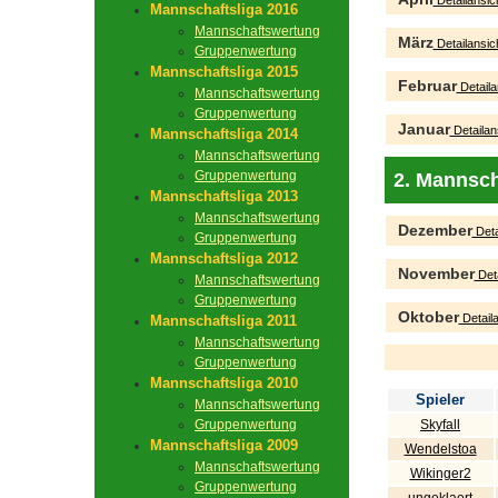
Detailansic
Mannschaftsliga 2016
Mannschaftswertung
März
Detailansic
Gruppenwertung
Mannschaftsliga 2015
Februar
Detaila
Mannschaftswertung
Gruppenwertung
Januar
Detailan
Mannschaftsliga 2014
Mannschaftswertung
Gruppenwertung
2. Mannsch
Mannschaftsliga 2013
Mannschaftswertung
Dezember
Deta
Gruppenwertung
Mannschaftsliga 2012
November
Deta
Mannschaftswertung
Gruppenwertung
Oktober
Detaila
Mannschaftsliga 2011
Mannschaftswertung
Gruppenwertung
Mannschaftsliga 2010
Spieler
Mannschaftswertung
Gruppenwertung
Skyfall
Mannschaftsliga 2009
Wendelstoa
Mannschaftswertung
Wikinger2
Gruppenwertung