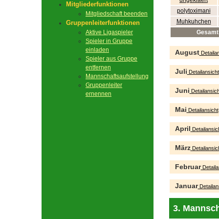
ungeklaert
Mitgliederfunktionen
polytoximani
Mitgliedschaft beenden
Muhkuhchen
Gruppenleiterfunktionen
Aktive Ligaspieler
Gesamt
Spieler in Gruppe
einladen
August
Detailan
Spieler aus Gruppe
entfernen
Juli
Detailansicht
Mannschaftsaufstellung
Gruppenleiter
Juni
Detailansich
ernennen
Mai
Detailansicht
April
Detailansic
März
Detailansic
Februar
Detaila
Januar
Detailan
3. Mannsch