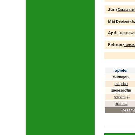
Juni
Detailansich
Mai
Detailansicht
April
Detailansic
Februar
Detaila
Spieler
Wikinger2
surprice
siegesgöttin
smakeljk
micmac
Gesamt