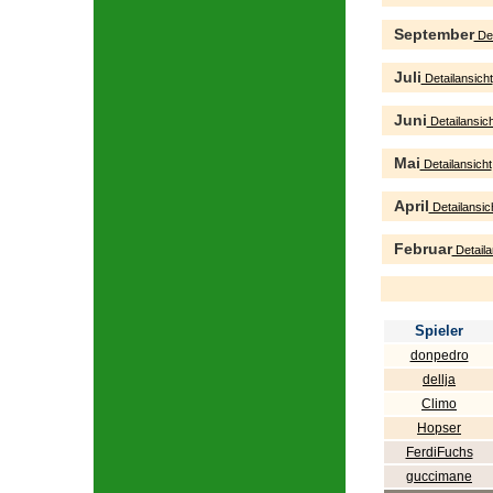
September
Det
Juli
Detailansicht
Juni
Detailansich
Mai
Detailansicht
April
Detailansic
Februar
Detaila
Spieler
donpedro
dellja
Climo
Hopser
FerdiFuchs
guccimane