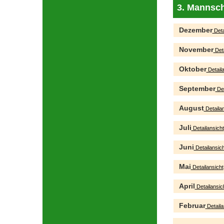
3. Mannsch
Dezember
Deta
November
Deta
Oktober
Detaila
September
Det
August
Detailan
Juli
Detailansicht
Juni
Detailansich
Mai
Detailansicht
April
Detailansic
Februar
Detaila