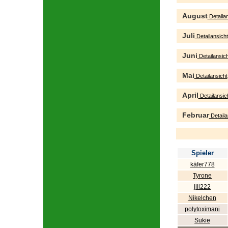
August
Detailan
Juli
Detailansicht
Juni
Detailansich
Mai
Detailansicht
April
Detailansic
Februar
Detaila
Spieler
käfer778
Tyrone
jill222
Nikelchen
polytoximani
Sukie