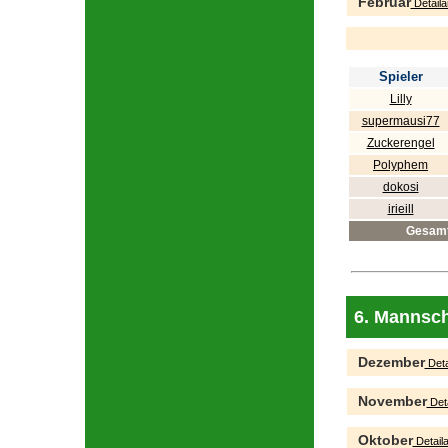
Februar
Detaila
Spieler
Lilly
supermausi77
Zuckerengel
Polyphem
dokosi
irieill
Gesam
6. Mannsch
Dezember
Deta
November
Deta
Oktober
Detaila