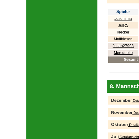
Spieler
Josomima
JulRS
klecker
Matthiesen
Julian27998
Mercurielle
Gesamt
8. Mannsch
Dezember
Deta
November
Deta
Oktober
Detaila
Juli
Detailansicht