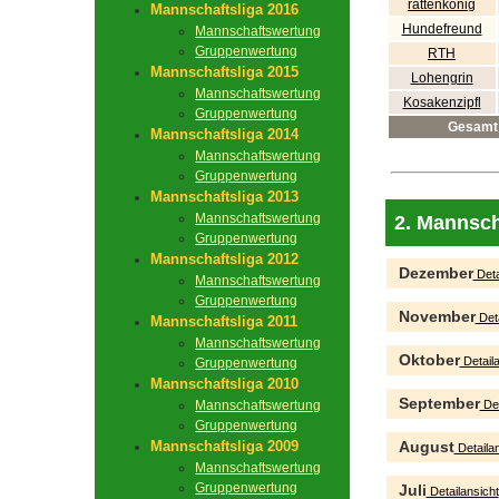
rattenkönig
Mannschaftsliga 2016
Hundefreund
Mannschaftswertung
Gruppenwertung
RTH
Mannschaftsliga 2015
Lohengrin
Mannschaftswertung
Kosakenzipfl
Gruppenwertung
Gesamt
Mannschaftsliga 2014
Mannschaftswertung
Gruppenwertung
Mannschaftsliga 2013
Mannschaftswertung
2. Mannsch
Gruppenwertung
Mannschaftsliga 2012
Dezember
Deta
Mannschaftswertung
Gruppenwertung
November
Deta
Mannschaftsliga 2011
Mannschaftswertung
Oktober
Detaila
Gruppenwertung
Mannschaftsliga 2010
September
Mannschaftswertung
Det
Gruppenwertung
Mannschaftsliga 2009
August
Detailan
Mannschaftswertung
Gruppenwertung
Juli
Detailansicht