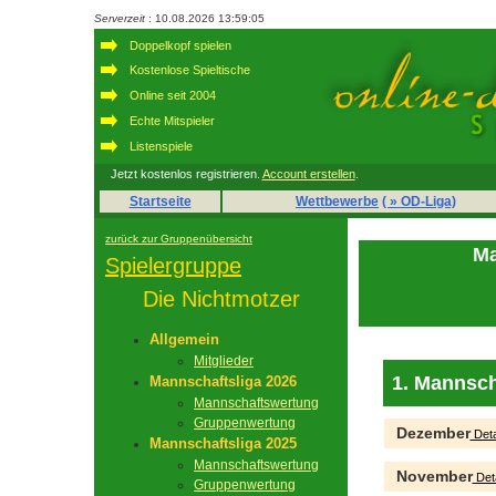
Serverzeit
: 10.08.2026 13:59:05
Doppelkopf spielen
Kostenlose Spieltische
Online seit 2004
Echte Mitspieler
Listenspiele
Jetzt kostenlos registrieren.
Account erstellen
.
Startseite
Wettbewerbe
( » OD-Liga)
zurück zur Gruppenübersicht
Ma
Spielergruppe
Die Nichtmotzer
Allgemein
Mitglieder
1. Mannsch
Mannschaftsliga 2026
Mannschaftswertung
Gruppenwertung
Dezember
Deta
Mannschaftsliga 2025
Mannschaftswertung
November
Deta
Gruppenwertung