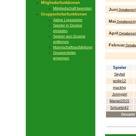
Mitgliederfunktionen
Mitgliedschaft beenden
Juni
Detailansich
Gruppenleiterfunktionen
Aktive Ligaspieler
Mai
Detailansicht
Spieler in Gruppe
einladen
April
Detailansic
Spieler aus Gruppe
entfernen
Februar
Detaila
Mannschaftsaufstellung
Gruppenleiter
ernennen
Spieler
Skyfall
wolle12
mackhg
Jonnygirl
Marsel2015
Schuetzi42
Gesamt