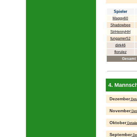
Spieler
Maggy60
Shadowbee
SirHenryHH
fungamer52
dirk46
florulez
Gesamt
4. Mannsch
Dezember
Deta
November
Deta
Oktober
Detaila
September
Det