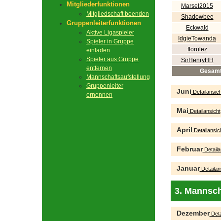
Mitgliederfunktionen
Marsel2015
Mitgliedschaft beenden
Shadowbee
Gruppenleiterfunktionen
Eckwald
Aktive Ligaspieler
IdgieTowanda
Spieler in Gruppe
florulez
einladen
Spieler aus Gruppe
SirHenryHH
entfernen
Gesam
Mannschaftsaufstellung
Gruppenleiter
Juni
Detailansich
ernennen
Mai
Detailansicht
April
Detailansic
Februar
Detaila
Januar
Detailan
3. Mannsch
Dezember
Deta