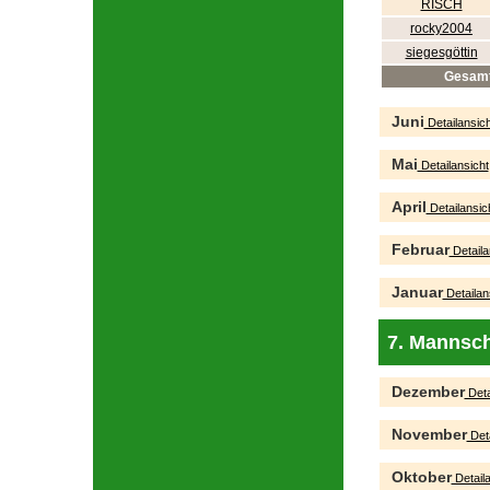
RISCH
rocky2004
siegesgöttin
Gesam
Juni
Detailansich
Mai
Detailansicht
April
Detailansic
Februar
Detaila
Januar
Detailan
7. Mannsch
Dezember
Deta
November
Deta
Oktober
Detaila