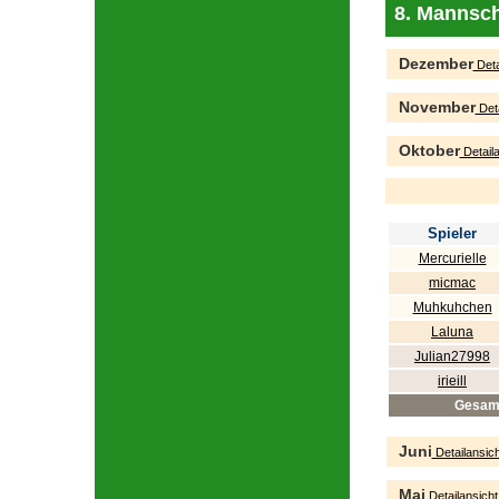
8. Mannsch
Dezember
Deta
November
Deta
Oktober
Detaila
Spieler
Mercurielle
micmac
Muhkuhchen
Laluna
Julian27998
irieill
Gesam
Juni
Detailansich
Mai
Detailansicht