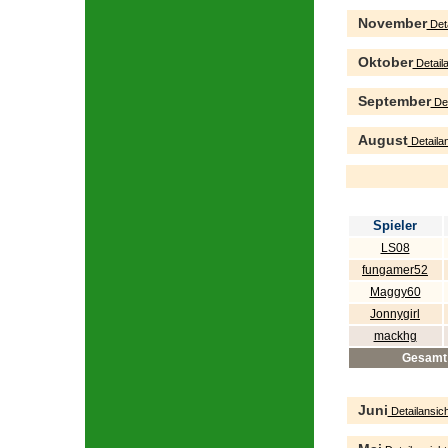
November
Deta
Oktober
Detaila
September
Det
August
Detailan
Spieler
LS08
fungamer52
Maggy60
Jonnygirl
mackhg
Gesamt
Juni
Detailansich