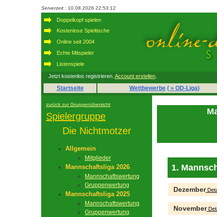
Serverzeit
: 10.08.2026 22:53:12
Doppelkopf spielen
Kostenlose Spieltische
Online seit 2004
Echte Mitspieler
Listenspiele
Jetzt kostenlos registrieren.
Account erstellen
.
Startseite
Wettbewerbe
( » OD-Liga)
zurück zur Gruppenübersicht
Ma
Spielergruppe
Die Nichtmotzer
Allgemein
Mitglieder
1. Mannsch
Mannschaftsliga 2026
Mannschaftswertung
Gruppenwertung
Dezember
Deta
Mannschaftsliga 2025
Mannschaftswertung
November
Deta
Gruppenwertung