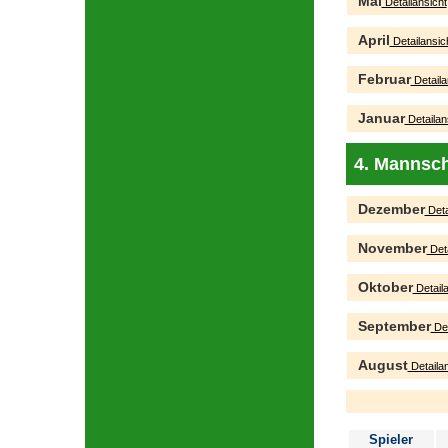
Mai
Detailansicht
April
Detailansic
Februar
Detaila
Januar
Detailan
4. Mannsch
Dezember
Deta
November
Deta
Oktober
Detaila
September
Det
August
Detailan
Spieler