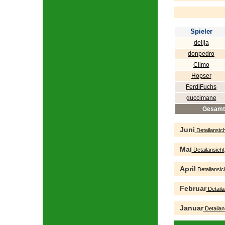
Spieler
dellja
donpedro
Climo
Hopser
FerdiFuchs
guccimane
Gesamt
Juni
Detailansich
Mai
Detailansicht
April
Detailansic
Februar
Detaila
Januar
Detailan