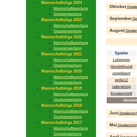
Mannschaftsliga 2024
Oktober
Detaila
Mannschaftswertung
Gruppenwertung
September
Det
Mannschaftsliga 2023
Mannschaftswertung
August
Detailan
Gruppenwertung
Mannschaftsliga 2022
Mannschaftswertung
Gruppenwertung
Spieler
Mannschaftsliga 2021
Mannschaftswertung
Lohengrin
Gruppenwertung
Hundefreund
Mannschaftsliga 2020
ungeklaert
Mannschaftswertung
wolle12
Gruppenwertung
rattenkönig
Mannschaftsliga 2019
Kosakenzipfl
Mannschaftswertung
Gruppenwertung
Gesamt
Mannschaftsliga 2018
Mannschaftswertung
Juni
Detailansich
Gruppenwertung
Mannschaftsliga 2017
Mai
Detailansicht
Mannschaftswertung
Gruppenwertung
April