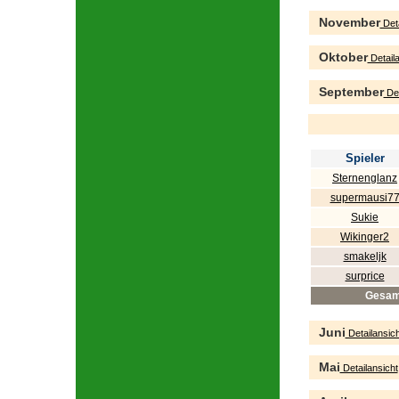
November
Deta
Oktober
Detaila
September
Det
Spieler
Sternenglanz
supermausi7
Sukie
Wikinger2
smakeljk
surprice
Gesam
Juni
Detailansich
Mai
Detailansicht