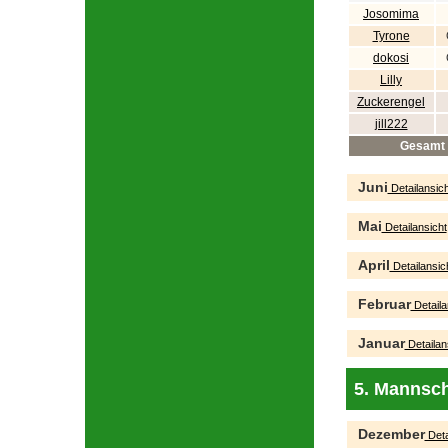
Josomima
Tyrone
dokosi
Lilly
Zuckerengel
jill222
Gesamt
Juni
Detailansich
Mai
Detailansicht
April
Detailansic
Februar
Detaila
Januar
Detailan
5. Mannsch
Dezember
Deta