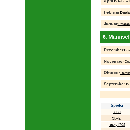
April
Detailansic
Februar
Detaila
Januar
Detailan
6. Mannsch
Dezember
Deta
November
Deta
Oktober
Detaila
September
Det
Spieler
schäl
Skyfall
rocky1705