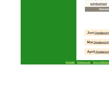
polytoximani
Gesam
Juni
Detailansich
Mai
Detailansicht
April
Detailansic
•
•
Kontakt
Impressum
Geschäftsbe