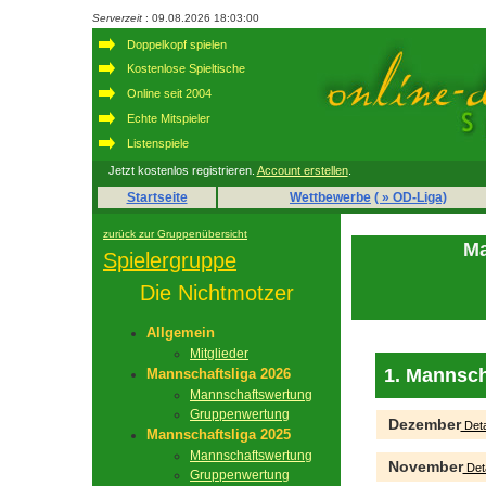
Serverzeit
: 09.08.2026 18:03:00
Doppelkopf spielen
Kostenlose Spieltische
Online seit 2004
Echte Mitspieler
Listenspiele
Jetzt kostenlos registrieren.
Account erstellen
.
Startseite
Wettbewerbe
( » OD-Liga)
zurück zur Gruppenübersicht
Ma
Spielergruppe
Die Nichtmotzer
Allgemein
Mitglieder
1. Mannsch
Mannschaftsliga 2026
Mannschaftswertung
Gruppenwertung
Dezember
Deta
Mannschaftsliga 2025
Mannschaftswertung
November
Deta
Gruppenwertung