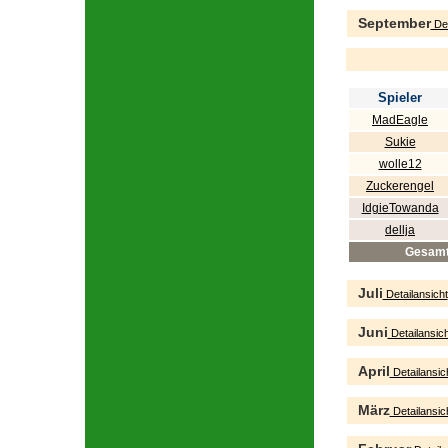
September
Det
Spieler
MadEagle
Sukie
wolle12
Zuckerengel
IdgieTowanda
dellja
Gesam
Juli
Detailansicht
Juni
Detailansich
April
Detailansic
März
Detailansic