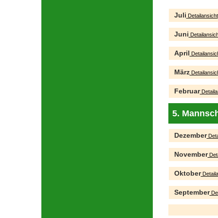
Juli
Detailansicht
Juni
Detailansich
April
Detailansic
März
Detailansic
Februar
Detaila
5. Mannsch
Dezember
Deta
November
Deta
Oktober
Detaila
September
Det