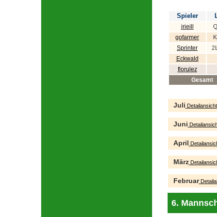
Spieler
irieill
Q
gofarmer
K
Sprinter
2
Eckwald
florulez
Gesamt
Juli
Detailansicht
Juni
Detailansich
April
Detailansic
März
Detailansic
Februar
Detaila
6. Mannsch