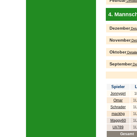
Februar
Detaila
4. Mannsch
Dezember
Deta
November
Deta
Oktober
Detaila
September
Det
Spieler
L
Jonnygirl
1
Omar
1L
Schrader
1L
mackhg
1L
Maggy60
1L
Uli789
1L
Gesamt