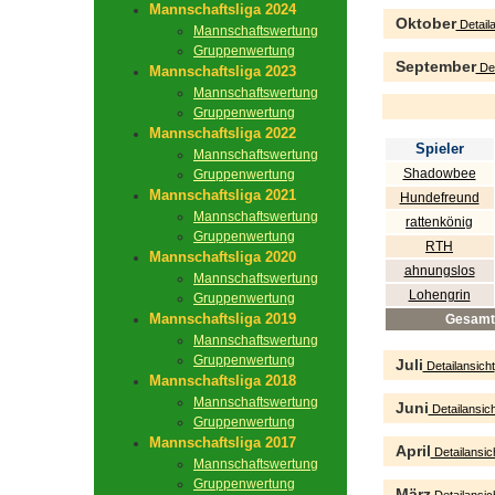
Mannschaftsliga 2024
Oktober
Detaila
Mannschaftswertung
Gruppenwertung
September
Det
Mannschaftsliga 2023
Mannschaftswertung
Gruppenwertung
Mannschaftsliga 2022
Spieler
Mannschaftswertung
Shadowbee
Gruppenwertung
Mannschaftsliga 2021
Hundefreund
Mannschaftswertung
rattenkönig
Gruppenwertung
RTH
Mannschaftsliga 2020
ahnungslos
Mannschaftswertung
Lohengrin
Gruppenwertung
Mannschaftsliga 2019
Gesamt
Mannschaftswertung
Gruppenwertung
Juli
Detailansicht
Mannschaftsliga 2018
Mannschaftswertung
Juni
Detailansich
Gruppenwertung
Mannschaftsliga 2017
April
Detailansic
Mannschaftswertung
Gruppenwertung
März