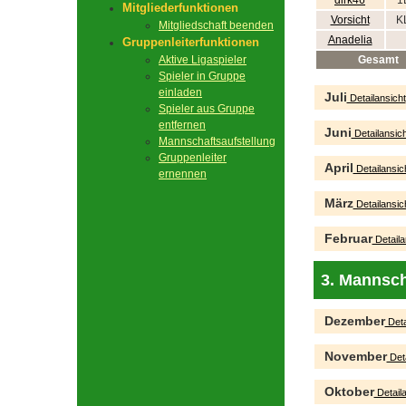
dirk46
1
Mitgliederfunktionen
Vorsicht
K
Mitgliedschaft beenden
Anadelia
Gruppenleiterfunktionen
Aktive Ligaspieler
Gesamt
Spieler in Gruppe
einladen
Juli
Detailansicht
Spieler aus Gruppe
entfernen
Juni
Detailansich
Mannschaftsaufstellung
Gruppenleiter
April
Detailansic
ernennen
März
Detailansic
Februar
Detaila
3. Mannsch
Dezember
Deta
November
Deta
Oktober
Detaila