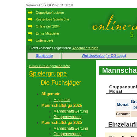
Serverzeit
: 07.08.2026 11:50:10
Doppelkopf spielen
Kostenlose Spieltische
Online seit 2004
Echte Mitspieler
Listenspiele
Jetzt kostenlos registrieren.
Account erstellen
.
Startseite
Wettbewerbe
( » OD-Liga)
zurück zur Gruppenübersicht
Mannschaf
Spielergruppe
Die Fuchsjäger
Gruppenpunk
Monat
Allgemein
Mitglieder
Gr
Monat
Mannschaftsliga 2026
p
Mannschaftswertung
Gesamt
Gruppenwertung
Mannschaftsliga 2025
Einzelauf
Mannschaftswertung
Gruppenwertung