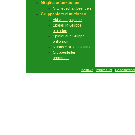
Mitgliederfunktionen
Mitgliedschaft beenden
Gruppenleiterfunktionen
Aktive Ligaspieler
Spieler in Gruppe
einladen
Spieler aus Gruppe
entfernen
Mannschaftsaufstellung
Gruppenleiter
ernennen
•
•
Kontakt
Impressum
Geschäftsbe