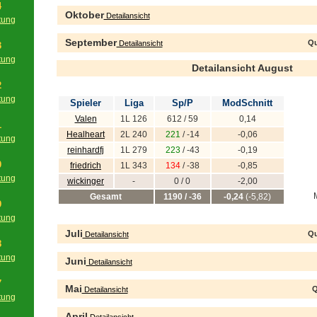
4
Oktober
Detailansicht
tung
g
September
Qu
Detailansicht
3
tung
Detailansicht August
g
2
tung
Spieler
Liga
Sp/P
ModSchnitt
g
Valen
1L 126
612 / 59
0,14
1
Healheart
2L 240
221
/ -14
-0,06
tung
reinhardfj
1L 279
223
/ -43
-0,19
g
0
friedrich
1L 343
134
/ -38
-0,85
tung
wickinger
-
0 / 0
-2,00
g
Gesamt
1190 / -36
-0,24
(-5,82)
9
tung
g
Juli
Qu
Detailansicht
8
tung
Juni
Detailansicht
g
7
Mai
Q
Detailansicht
tung
g
April