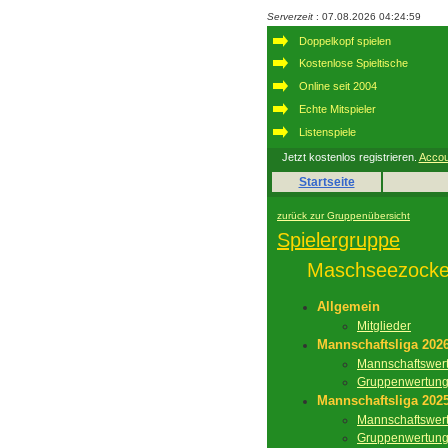
Serverzeit
: 07.08.2026 04:24:59
Doppelkopf spielen
Kostenlose Spieltische
Online seit 2004
Echte Mitspieler
Listenspiele
Jetzt kostenlos registrieren.
Accou
Startseite
zurück zur Gruppenübersicht
Spielergruppe
Maschseezocke
Allgemein
Mitglieder
Mannschaftsliga 202
Mannschaftswer
Gruppenwertun
Mannschaftsliga 202
Mannschaftswer
Gruppenwertun