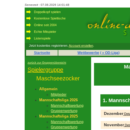
Serverzeit
: 07.08.2026 14:01:48
Doppelkopf spielen
Kostenlose Spieltische
Online seit 2004
Echte Mitspieler
Listenspiele
Jetzt kostenlos registrieren.
Account erstellen
.
Startseite
Wettbewerbe
( » OD-Liga)
zurück zur Gruppenübersicht
Ma
Spielergruppe
Maschseezocker
Allgemein
Mitglieder
1. Mannsch
Mannschaftsliga 2026
Mannschaftswertung
Gruppenwertung
Dezember
Deta
Mannschaftsliga 2025
Mannschaftswertung
November
Deta
Gruppenwertung