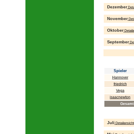
Dezember
Deta
November
Deta
Oktober
Detaila
September
Det
Spieler
Hannover
friedrich
Vega
isaacnewton
Gesamt
Juli
Detailansicht