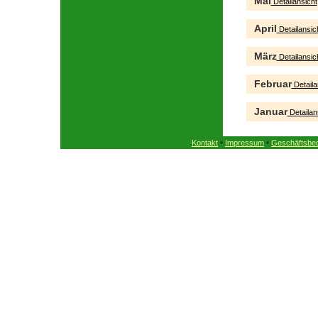
Mai
Detailansicht
April
Detailansic
März
Detailansic
Februar
Detaila
Januar
Detailan
•
•
Kontakt
Impressum
Geschäftsbe