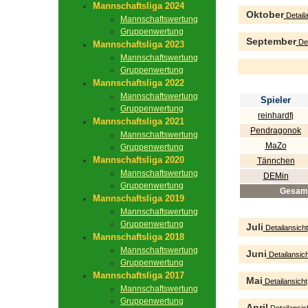
Mannschaftsliga 2024
Oktober
Detaila
Mannschaftswertung
Gruppenwertung
September
Det
Mannschaftsliga 2023
Mannschaftswertung
Gruppenwertung
Mannschaftsliga 2022
Mannschaftswertung
Spieler
Gruppenwertung
reinhardfj
Mannschaftsliga 2021
Pendragonok
Mannschaftswertung
MaZo
Gruppenwertung
Mannschaftsliga 2020
Tännchen
Mannschaftswertung
DEMin
Gruppenwertung
Gesam
Mannschaftsliga 2019
Mannschaftswertung
Gruppenwertung
Juli
Detailansicht
Mannschaftsliga 2018
Mannschaftswertung
Juni
Detailansich
Gruppenwertung
Mannschaftsliga 2017
Mai
Detailansicht
Mannschaftswertung
Gruppenwertung
April