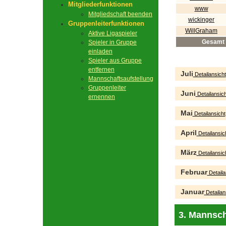
Mitgliederfunktionen
www
Mitgliedschaft beenden
wickinger
Gruppenleiterfunktionen
WillGraham
Aktive Ligaspieler
Gesamt
Spieler in Gruppe
einladen
Spieler aus Gruppe
entfernen
Juli
Detailansicht
Mannschaftsaufstellung
Gruppenleiter
Juni
Detailansich
ernennen
Mai
Detailansicht
April
Detailansic
März
Detailansic
Februar
Detaila
Januar
Detailan
3. Mannsch