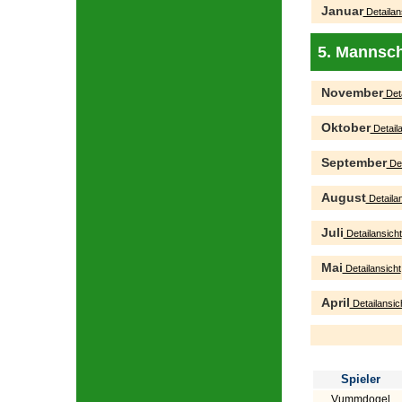
Januar
Detailan
5. Mannsch
November
Deta
Oktober
Detaila
September
Det
August
Detailan
Juli
Detailansicht
Mai
Detailansicht
April
Detailansic
Spieler
Vummdogel