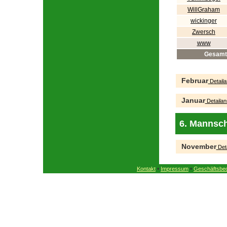
WillGraham
wickinger
Zwersch
www
Gesamt
Februar
Detaila
Januar
Detailan
6. Mannsch
November
Deta
•
•
Kontakt
Impressum
Geschäftsbe