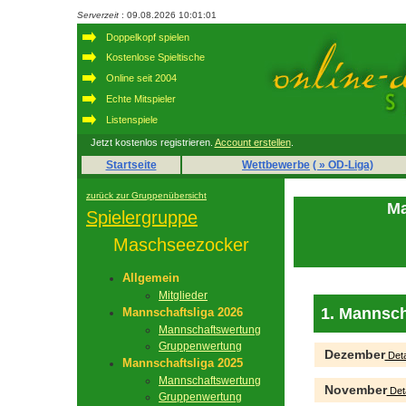
Serverzeit
: 09.08.2026 10:01:01
Doppelkopf spielen
Kostenlose Spieltische
Online seit 2004
Echte Mitspieler
Listenspiele
Jetzt kostenlos registrieren.
Account erstellen
.
Startseite
Wettbewerbe
( » OD-Liga)
zurück zur Gruppenübersicht
Ma
Spielergruppe
Maschseezocker
Allgemein
Mitglieder
1. Mannsch
Mannschaftsliga 2026
Mannschaftswertung
Gruppenwertung
Dezember
Deta
Mannschaftsliga 2025
Mannschaftswertung
November
Deta
Gruppenwertung