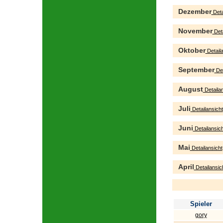
Dezember
Deta
November
Deta
Oktober
Detaila
September
Det
August
Detailan
Juli
Detailansicht
Juni
Detailansich
Mai
Detailansicht
April
Detailansic
Spieler
gory