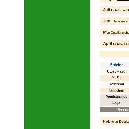
Juli
Detailansicht
Juni
Detailansich
Mai
Detailansicht
April
Detailansic
Spieler
UweBMazo
MaZo
Rosenhof
Tännchen
Pendragonok
Vega
Gesam
Februar
Detaila