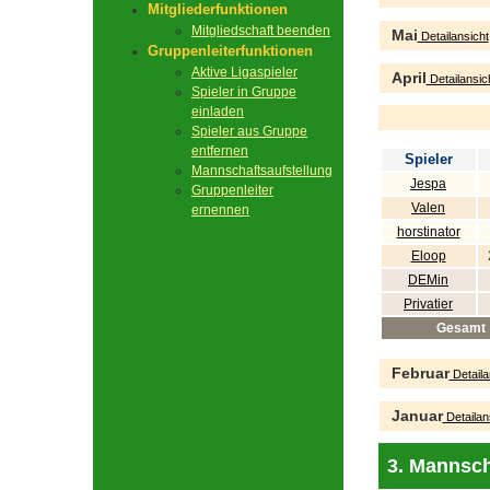
Mitgliederfunktionen
Mitgliedschaft beenden
Mai
Detailansicht
Gruppenleiterfunktionen
Aktive Ligaspieler
April
Detailansic
Spieler in Gruppe
einladen
Spieler aus Gruppe
entfernen
Spieler
Mannschaftsaufstellung
Jespa
Gruppenleiter
Valen
ernennen
horstinator
Eloop
DEMin
Privatier
Gesamt
Februar
Detaila
Januar
Detailan
3. Mannsch