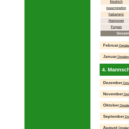
friedrich
isaacnewton
habanero
Hannover
Furgas
Gesam
Februar
Detaila
Januar
Detailan
4. Mannsch
Dezember
Deta
November
Deta
Oktober
Detaila
September
Det
August
Detailan