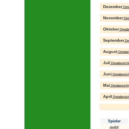
Dezember
Deta
November
Deta
Oktober
Detaila
September
Det
August
Detailan
Juli
Detailansicht
Juni
Detailansich
Mai
Detailansicht
April
Detailansic
Spieler
det68