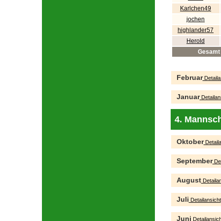
Karlchen49
jochen
highlander57
Herold
Gesamt
Februar
Detaila
Januar
Detailan
4. Mannsch
Oktober
Detaila
September
Det
August
Detailan
Juli
Detailansicht
Juni
Detailansich