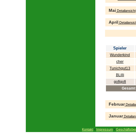
Mai
Detailansicht
April
Detailansic
Spieler
Wunderkind
cher
Tunichgut13
BLilli
gofigofi
Gesamt
Februar
Detaila
Januar
Detailan
•
•
Kontakt
Impressum
Geschäftsbe