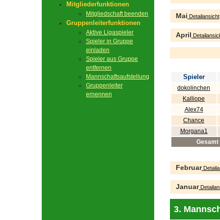
Mitgliederfunktionen
Mitgliedschaft beenden
Mai
Detailansicht
Gruppenleiterfunktionen
Aktive Ligaspieler
April
Detailansic
Spieler in Gruppe
einladen
Spieler aus Gruppe
entfernen
Mannschaftsaufstellung
Spieler
Gruppenleiter
dokolinchen
ernennen
Kalliope
Alex74
Chance
Morgana1
Gesamt
Februar
Detaila
Januar
Detailan
3. Mannsch