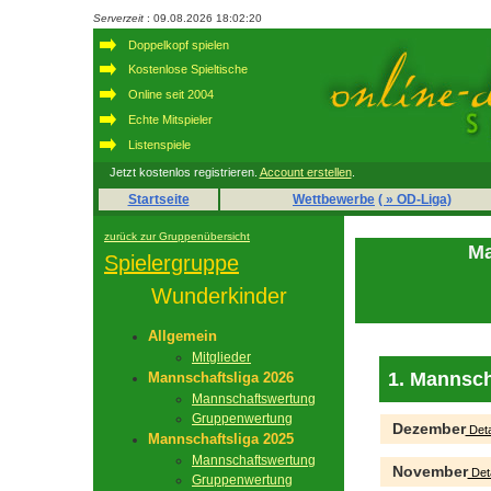
Serverzeit
: 09.08.2026 18:02:20
Doppelkopf spielen
Kostenlose Spieltische
Online seit 2004
Echte Mitspieler
Listenspiele
Jetzt kostenlos registrieren.
Account erstellen
.
Startseite
Wettbewerbe
( » OD-Liga)
zurück zur Gruppenübersicht
Ma
Spielergruppe
Wunderkinder
Allgemein
Mitglieder
1. Mannsch
Mannschaftsliga 2026
Mannschaftswertung
Gruppenwertung
Dezember
Deta
Mannschaftsliga 2025
Mannschaftswertung
November
Deta
Gruppenwertung