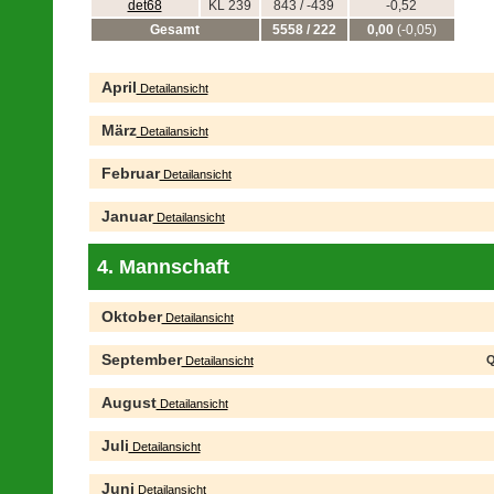
det68
KL 239
843 / -439
-0,52
Gesamt
5558 / 222
0,00
(-0,05)
April
Detailansicht
März
Detailansicht
Februar
Detailansicht
Januar
Detailansicht
4. Mannschaft
Oktober
Detailansicht
September
Q
Detailansicht
August
Detailansicht
Juli
Detailansicht
Juni
Detailansicht