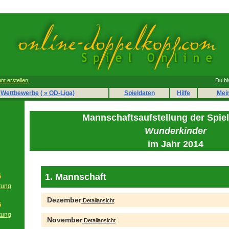
nt erstellen
.
Du bi
Wettbewerbe
( » OD-Liga)
Spieldaten
Hilfe
Mei
Mannschaftsaufstellung der Spie
Wunderkinder
im Jahr 2014
1. Mannschaft
6
tung
g
Dezember
Detailansicht
5
tung
November
Detailansicht
g