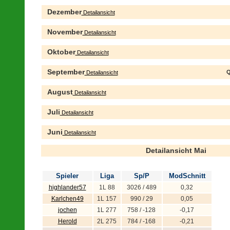
Dezember
Detailansicht
November
Detailansicht
Oktober
Detailansicht
September
Q
Detailansicht
August
Detailansicht
Juli
Detailansicht
Juni
Detailansicht
Detailansicht Mai
Spieler
Liga
Sp/P
ModSchnitt
highlander57
1L 88
3026 / 489
0,32
Karlchen49
1L 157
990 / 29
0,05
jochen
1L 277
758 / -128
-0,17
Herold
2L 275
784 / -168
-0,21