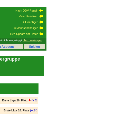
Nach DDV Regeln
Viele Statistiken
4 Einzelligen
3 Mannschaftsligen
Live-Update der Listen
st nicht eingeloggt.
Jetzt einloggen
.
n Account
Spielen
lergruppe
Erste Liga 26. Platz
(+ 0)
Erste Liga 18. Platz
(+ 24)