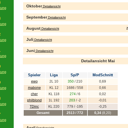
4
Oktober
Detailansicht
tung
g
September
Detailansicht
3
tung
August
Z
Detailansicht
g
2
Juli
tung
Detailansicht
g
1
Juni
Detailansicht
tung
Detailansicht Mai
g
0
tung
Spieler
Liga
Sp/P
ModSchnitt
g
ewo
2L 10
350
/ 210
0,69
9
mabone
KL 12
1686 / 558
0,66
tung
g
cher
KL 118
274
/ 6
0,02
8
philblond
1L 192
203
/ -2
-0,01
tung
TDinc
KL 220
779 / -195
-0,25
g
Gesamt
2513 / 772
0,34
(8,20)
7
tung
g
April