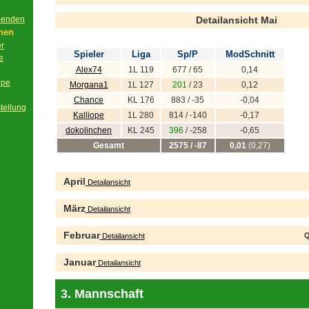
beenden
Detailansicht Mai
onen
er
Spieler
Liga
Sp/P
ModSchnitt
e
Alex74
1L 119
677 / 65
0,14
ppe
Morgana1
1L 127
201
/ 23
0,12
Chance
KL 176
883 / -35
-0,04
tellung
Kalliope
1L 280
814 / -140
-0,17
dokolinchen
KL 245
396
/ -258
-0,65
Gesamt
2575 / -87
0,01
(0,27)
April
Detailansicht
März
Detailansicht
Februar
Q
Detailansicht
Januar
Detailansicht
3. Mannschaft