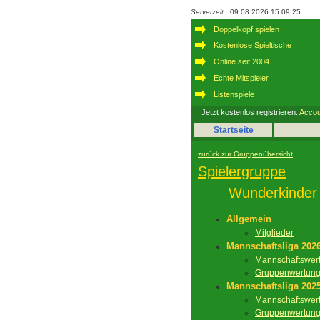
Serverzeit
: 09.08.2026 15:09:25
Doppelkopf spielen
Kostenlose Spieltische
Online seit 2004
Echte Mitspieler
Listenspiele
Jetzt kostenlos registrieren.
Accou
Startseite
zurück zur Gruppenübersicht
Spielergruppe
Wunderkinder
Allgemein
Mitglieder
Mannschaftsliga 202
Mannschaftswer
Gruppenwertun
Mannschaftsliga 202
Mannschaftswer
Gruppenwertun