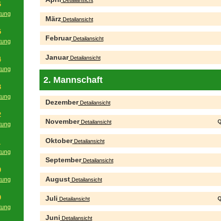
Detailansicht
6
tung
März
Detailansicht
g
5
Februar
Detailansicht
tung
g
Januar
Detailansicht
4
tung
g
2. Mannschaft
3
tung
Dezember
Detailansicht
g
2
November
Q
Detailansicht
tung
g
Oktober
Detailansicht
1
tung
September
g
Detailansicht
0
August
tung
Detailansicht
g
9
Juli
Q
Detailansicht
tung
g
Juni
Detailansicht