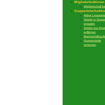
Mitgliederfunktionen
Mitgliedschaft 
Gruppenleiterfunkti
Aktive Ligaspiel
Spieler in Grupp
einladen
Spieler aus Gru
entfernen
Mannschaftsaufs
Gruppenleiter
ernennen