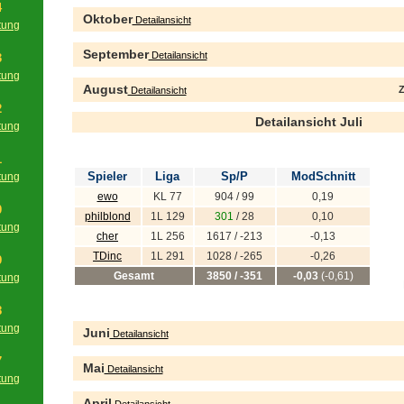
4
Oktober
Detailansicht
tung
g
September
Detailansicht
3
tung
August
Z
Detailansicht
g
2
Detailansicht Juli
tung
g
1
Spieler
Liga
Sp/P
ModSchnitt
tung
g
ewo
KL 77
904 / 99
0,19
0
philblond
1L 129
301
/ 28
0,10
tung
cher
1L 256
1617 / -213
-0,13
g
TDinc
1L 291
1028 / -265
-0,26
9
Gesamt
3850 / -351
-0,03
(-0,61)
tung
g
8
tung
Juni
Detailansicht
g
7
Mai
Detailansicht
tung
g
April