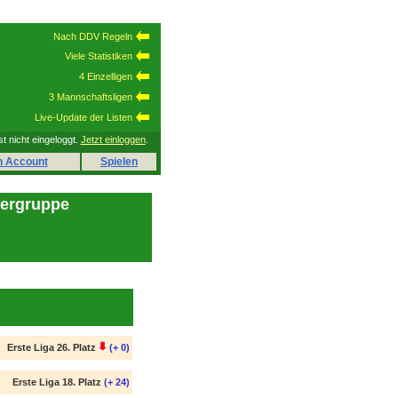
Nach DDV Regeln
Viele Statistiken
4 Einzelligen
3 Mannschaftsligen
Live-Update der Listen
st nicht eingeloggt.
Jetzt einloggen
.
n Account
Spielen
lergruppe
Erste Liga 26. Platz
(+ 0)
Erste Liga 18. Platz
(+ 24)