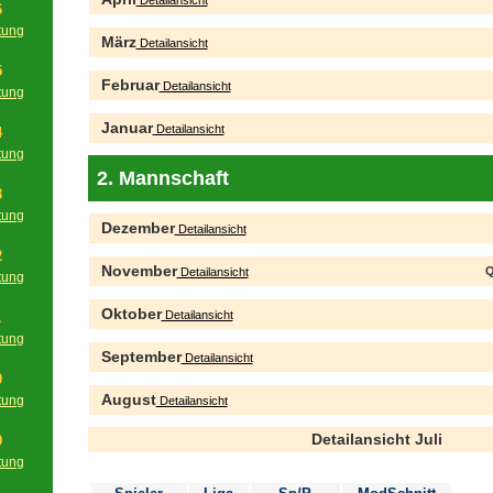
Detailansicht
6
tung
März
Detailansicht
g
5
Februar
Detailansicht
tung
g
Januar
Detailansicht
4
tung
g
2. Mannschaft
3
tung
Dezember
Detailansicht
g
2
November
Q
Detailansicht
tung
g
Oktober
Detailansicht
1
tung
September
g
Detailansicht
0
August
tung
Detailansicht
g
Detailansicht Juli
9
tung
g