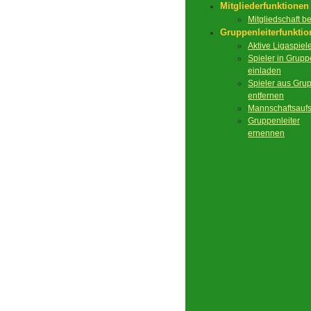
Mitgliederfunktionen
Mitgliedschaft 
Gruppenleiterfunkti
Aktive Ligaspiel
Spieler in Grupp
einladen
Spieler aus Gru
entfernen
Mannschaftsaufs
Gruppenleiter
ernennen