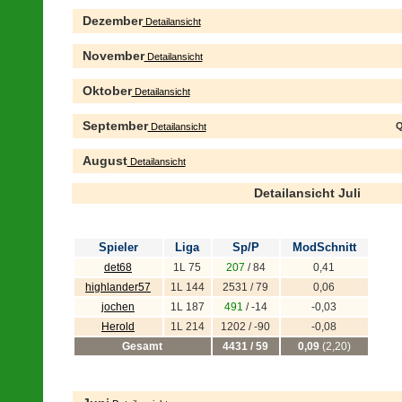
Dezember
Detailansicht
November
Detailansicht
Oktober
Detailansicht
September
Q
Detailansicht
August
Detailansicht
Detailansicht Juli
Spieler
Liga
Sp/P
ModSchnitt
det68
1L 75
207
/ 84
0,41
highlander57
1L 144
2531 / 79
0,06
jochen
1L 187
491
/ -14
-0,03
Herold
1L 214
1202 / -90
-0,08
Gesamt
4431 / 59
0,09
(2,20)