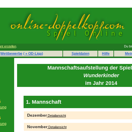
nt erstellen
.
Du bi
Wettbewerbe
( » OD-Liga)
Spieldaten
Hilfe
Mei
Mannschaftsaufstellung der Spie
Wunderkinder
im Jahr 2014
1. Mannschaft
6
tung
g
Dezember
Detailansicht
5
tung
November
Detailansicht
g