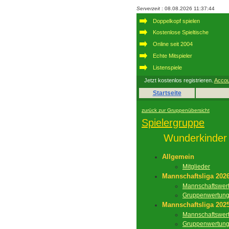
Serverzeit
: 08.08.2026 11:37:44
Doppelkopf spielen
Kostenlose Spieltische
Online seit 2004
Echte Mitspieler
Listenspiele
Jetzt kostenlos registrieren.
Accou
Startseite
zurück zur Gruppenübersicht
Spielergruppe
Wunderkinder
Allgemein
Mitglieder
Mannschaftsliga 202
Mannschaftswer
Gruppenwertun
Mannschaftsliga 202
Mannschaftswer
Gruppenwertun