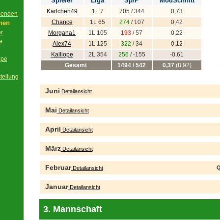
Spieler
Liga
Sp/P
ModSchnitt
Karlchen49
1L 7
705 / 344
0,73
beenden
Chance
1L 65
274
/ 107
0,42
onen
er
Morgana1
1L 105
193
/ 57
0,22
e
Alex74
1L 125
322
/ 34
0,12
Kalliope
2L 354
256
/ -155
-0,61
ppe
Gesamt
1494 / 542
0,37
(8,92)
tellung
Juni
Detailansicht
Mai
Detailansicht
April
Detailansicht
März
Detailansicht
Februar
Q
Detailansicht
Januar
Detailansicht
3. Mannschaft