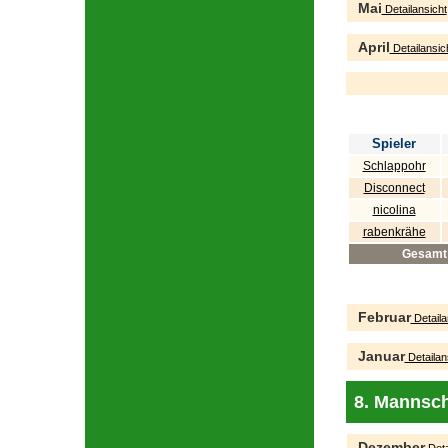
Mai
Detailansicht
April
Detailansic
Spieler
Schlappohr
Disconnect
nicolina
rabenkrähe
Gesamt
Februar
Detaila
Januar
Detailan
8. Mannsch
Dezember