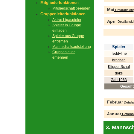
Mitgliederfunktionen
Mitgliedschaft beenden
Mai
Detailansicht
Gruppenleiterfunktionen
Aktive Ligaspieler
April
Detailansic
Spieler in Gruppe
einladen
Spieler aus Gruppe
entfernen
Mannschaftsaufstellung
Spieler
Gruppenleiter
Teddyline
ernennen
hrnchen
KlippenSchaf
doks
Gabi1963
Gesamt
Februar
Detaila
Januar
Detailan
3. Mannsch