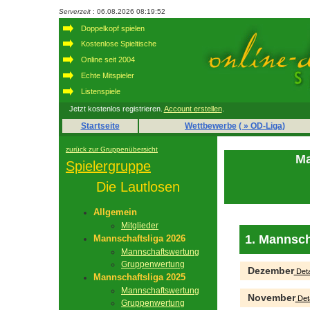
Serverzeit
: 06.08.2026 08:19:52
Doppelkopf spielen
Kostenlose Spieltische
Online seit 2004
Echte Mitspieler
Listenspiele
Jetzt kostenlos registrieren.
Account erstellen
.
Startseite
Wettbewerbe
( » OD-Liga)
zurück zur Gruppenübersicht
Ma
Spielergruppe
Die Lautlosen
Allgemein
Mitglieder
1. Mannsch
Mannschaftsliga 2026
Mannschaftswertung
Gruppenwertung
Dezember
Deta
Mannschaftsliga 2025
Mannschaftswertung
November
Deta
Gruppenwertung