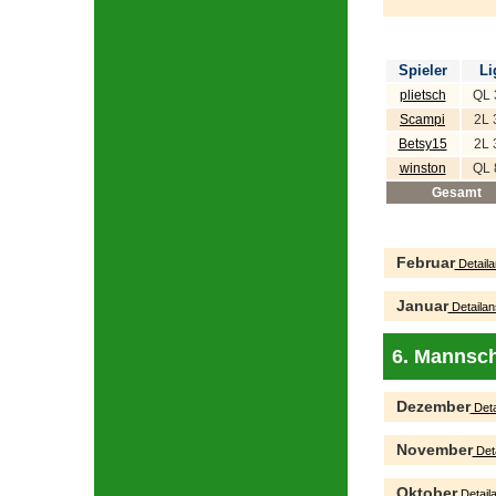
Spieler
Li
plietsch
QL 
Scampi
2L 
Betsy15
2L 
winston
QL 
Gesamt
Februar
Detaila
Januar
Detailan
6. Mannsch
Dezember
Deta
November
Deta
Oktober
Detaila