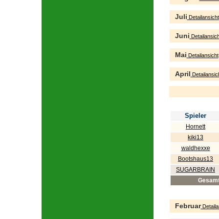
Juli
Detailansicht
Juni
Detailansich
Mai
Detailansicht
April
Detailansic
Spieler
Hornett
kiki13
waldhexxe
Bootshaus13
SUGARBRAIN
Gesam
Februar
Detaila