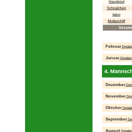
Hausboot
Schnatchen
tatoo
Muttaschiff
Gesamt
Februar
Detaila
Januar
Detailan
4. Mannsch
Dezember
Deta
November
Deta
Oktober
Detaila
September
Det
August
Detailan