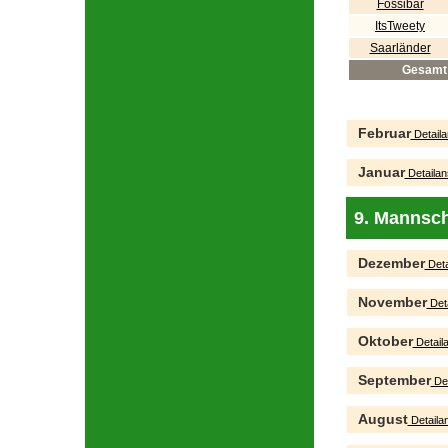
Fossibär
ItsTweety
Saarländer
Gesamt
Februar
Detaila
Januar
Detailan
9. Mannsch
Dezember
Deta
November
Deta
Oktober
Detaila
September
Det
August
Detailan