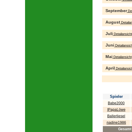
September
Det
August
Detailan
Juli
Detailansicht
Juni
Detailansich
Mai
Detailansicht
April
Detailansic
Spieler
Babe2000
IPapaLöwe
Ballerliesel
nadine1986
Gesamt