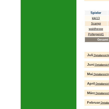
Spieler
kiki13
Scampi
waldhexxe
Poltergeist1
Gesamt
Juli
Detailansicht
Juni
Detailansich
Mai
Detailansicht
April
Detailansic
März
Detailansic
Februar
Detaila