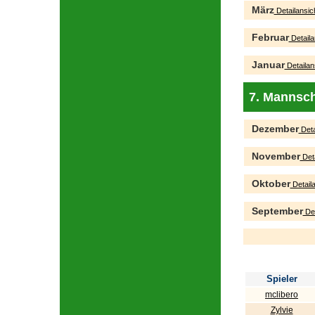
März
Detailansic
Februar
Detaila
Januar
Detailan
7. Mannsch
Dezember
Deta
November
Deta
Oktober
Detaila
September
Det
Spieler
mclibero
Zylvie