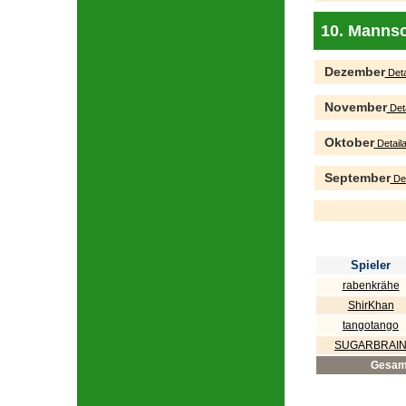
10. Mannsc
Dezember
Deta
November
Deta
Oktober
Detaila
September
Det
Spieler
rabenkrähe
ShirKhan
tangotango
SUGARBRAI
Gesam