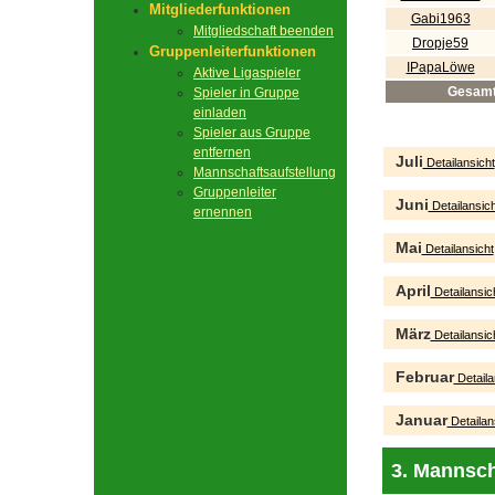
Mitgliederfunktionen
Gabi1963
Mitgliedschaft beenden
Dropje59
Gruppenleiterfunktionen
IPapaLöwe
Aktive Ligaspieler
Gesam
Spieler in Gruppe
einladen
Spieler aus Gruppe
entfernen
Juli
Detailansicht
Mannschaftsaufstellung
Gruppenleiter
Juni
Detailansich
ernennen
Mai
Detailansicht
April
Detailansic
März
Detailansic
Februar
Detaila
Januar
Detailan
3. Mannsch