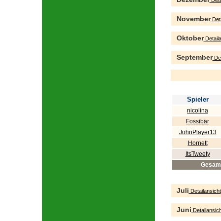
Deta
November
Deta
Oktober
Detaila
September
Det
Spieler
nicolina
Fossibär
JohnPlayer13
Hornett
ItsTweety
Gesam
Juli
Detailansicht
Juni
Detailansich