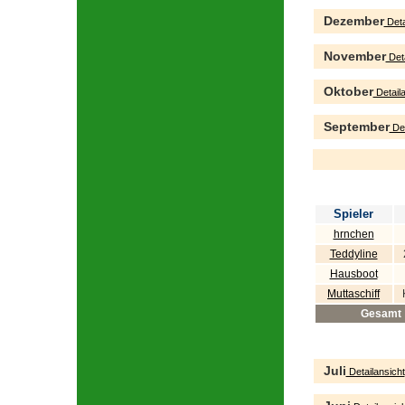
Dezember
Deta
November
Deta
Oktober
Detaila
September
Det
Spieler
hrnchen
Teddyline
Hausboot
Muttaschiff
Gesamt
Juli
Detailansicht