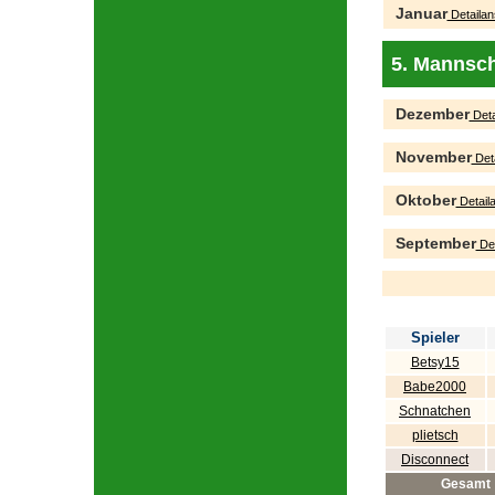
Januar
Detailan
5. Mannsch
Dezember
Deta
November
Deta
Oktober
Detaila
September
Det
Spieler
Betsy15
Babe2000
Schnatchen
plietsch
Disconnect
Gesamt