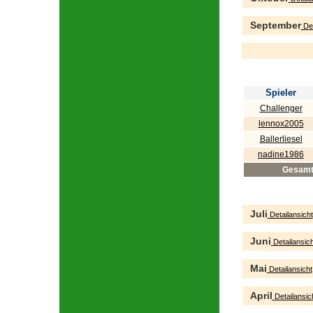
September
Det
Spieler
Challenger
lennox2005
Ballerliesel
nadine1986
Gesam
Juli
Detailansicht
Juni
Detailansich
Mai
Detailansicht
April
Detailansic