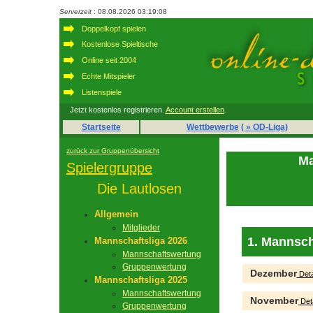
Serverzeit
: 08.08.2026 03:19:08
Doppelkopf spielen
Kostenlose Spieltische
Online seit 2004
Echte Mitspieler
Listenspiele
Jetzt kostenlos registrieren.
Account erstellen
.
Startseite
Wettbewerbe
( » OD-Liga)
zurück zur Gruppenübersicht
Ma
Spielergruppe
Die Lautlosen
Allgemein
Mitglieder
1. Mannsch
Mannschaftsliga 2026
Mannschaftswertung
Gruppenwertung
Dezember
Deta
Mannschaftsliga 2025
Mannschaftswertung
November
Deta
Gruppenwertung