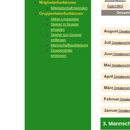
Bootshaus13
Mitgliederfunktionen
Gabi1963
Mitgliedschaft beenden
Gesamt
Gruppenleiterfunktionen
Aktive Ligaspieler
Spieler in Gruppe
einladen
August
Detailan
Spieler aus Gruppe
entfernen
Juli
Detailansicht
Mannschaftsaufstellung
Gruppenleiter
Juni
Detailansich
ernennen
Mai
Detailansicht
April
Detailansic
März
Detailansic
Februar
Detaila
Januar
Detailan
3. Mannsch