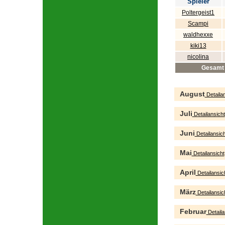
Spieler
Poltergeist1
Scampi
waldhexxe
kiki13
nicolina
Gesamt
August
Detailan
Juli
Detailansicht
Juni
Detailansich
Mai
Detailansicht
April
Detailansic
März
Detailansic
Februar
Detaila