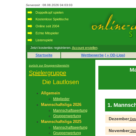
Serverzeit
: 08.08.2026 04:03:03
Doppelkopf spielen
Kostenlose Spieltische
Online seit 2004
Echte Mitspieler
Listenspiele
Jetzt kostenlos registrieren.
Account erstellen
.
Startseite
Wettbewerbe
( » OD-Liga)
zurück zur Gruppenübersicht
Ma
Spielergruppe
Die Lautlosen
Allgemein
Mitglieder
1. Mannsch
Mannschaftsliga 2026
Mannschaftswertung
Gruppenwertung
Dezember
Deta
Mannschaftsliga 2025
Mannschaftswertung
November
Deta
Gruppenwertung