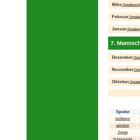
März
Detailansic
Februar
Detaila
Januar
Detailan
7. Mannsch
Dezember
Deta
November
Deta
Oktober
Detaila
Spieler
mclibero
winston
Zylvie
Schlappohr