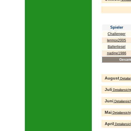
Spieler
Challenger
lennox2005
Ballerliesel
nadine1986
Gesam
August
Detailan
Juli
Detailansicht
Juni
Detailansich
Mai
Detailansicht
April
Detailansic