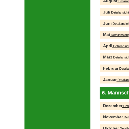
August
Detailan
Juli
Detailansicht
Juni
Detailansich
Mai
Detailansicht
April
Detailansic
März
Detailansic
Februar
Detaila
Januar
Detailan
6. Mannsch
Dezember
Deta
November
Deta
Oktober
Detaila