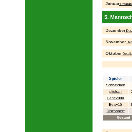
Januar
Detailan
5. Mannsch
Dezember
Deta
November
Deta
Oktober
Detaila
Spieler
Schnatchen
plietsch
Babe2000
Betsy15
Disconnect
Gesamt