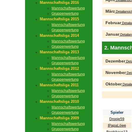
Detailansic
Mannschaftsliga 2016
Mannschaftswertung
März
Detailansic
Gruppenwertung
Mannschaftsliga 2015
Februar
Detaila
Mannschaftswertung
Gruppenwertung
Januar
Detailan
Mannschaftsliga 2014
Mannschaftswertung
Gruppenwertung
2. Mannsch
Mannschaftsliga 2013
Mannschaftswertung
Dezember
Deta
Gruppenwertung
Mannschaftsliga 2012
November
Deta
Mannschaftswertung
Gruppenwertung
Oktober
Detaila
Mannschaftsliga 2011
Mannschaftswertung
Gruppenwertung
Mannschaftsliga 2010
Mannschaftswertung
Spieler
Gruppenwertung
Mannschaftsliga 2009
Dropje59
Mannschaftswertung
IPapaLöwe
Gruppenwertung