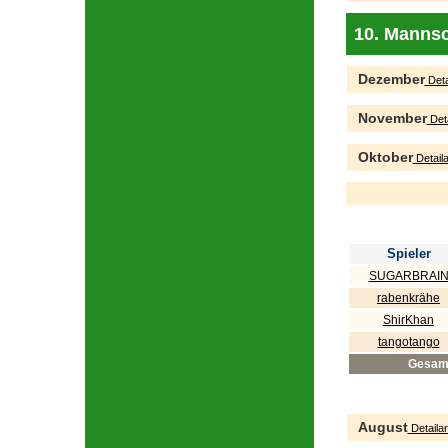
10. Mannsc
Dezember
Deta
November
Deta
Oktober
Detaila
Spieler
SUGARBRAI
rabenkrähe
ShirKhan
tangotango
Gesam
August
Detailan