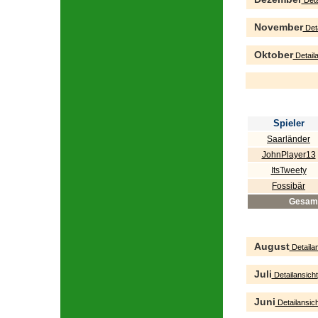
Deta
November
Deta
Oktober
Detaila
Spieler
Saarländer
JohnPlayer13
ItsTweety
Fossibär
Gesam
August
Detailan
Juli
Detailansicht
Juni
Detailansich