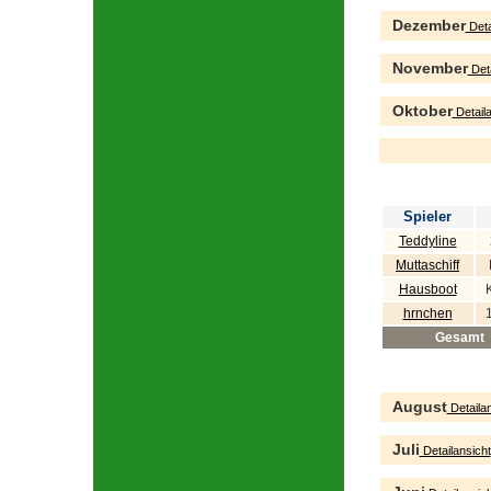
Dezember
Deta
November
Deta
Oktober
Detaila
Spieler
Teddyline
Muttaschiff
Hausboot
hrnchen
Gesamt
August
Detailan
Juli
Detailansicht