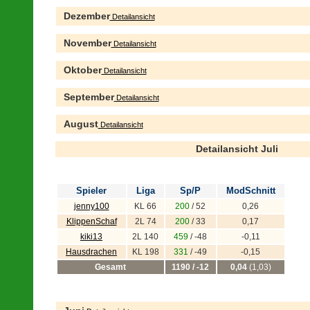
Dezember
Detailansicht
November
Detailansicht
Oktober
Detailansicht
September
Detailansicht
August
Detailansicht
Detailansicht Juli
Spieler
Liga
Sp/P
ModSchnitt
jenny100
KL 66
200
/ 52
0,26
KlippenSchaf
2L 74
200
/ 33
0,17
kiki13
2L 140
459
/ -48
-0,11
Hausdrachen
KL 198
331
/ -49
-0,15
Gesamt
1190 / -12
0,04
(1,03)