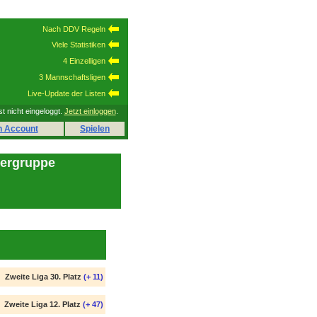
Nach DDV Regeln
Viele Statistiken
4 Einzelligen
3 Mannschaftsligen
Live-Update der Listen
st nicht eingeloggt.
Jetzt einloggen
.
n Account
Spielen
lergruppe
Zweite Liga 30. Platz
(+ 11)
Zweite Liga 12. Platz
(+ 47)