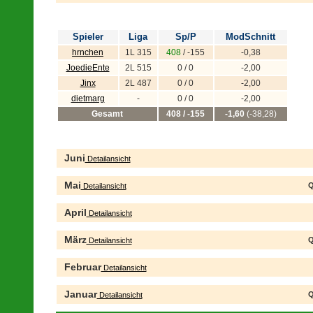
Spieler
Liga
Sp/P
ModSchnitt
hrnchen
1L 315
408
/ -155
-0,38
JoedieEnte
2L 515
0 / 0
-2,00
Jinx
2L 487
0 / 0
-2,00
dietmarg
-
0 / 0
-2,00
Gesamt
408 / -155
-1,60
(-38,28)
Juni
Detailansicht
Mai
Q
Detailansicht
April
Detailansicht
März
Q
Detailansicht
Februar
Detailansicht
Januar
Q
Detailansicht