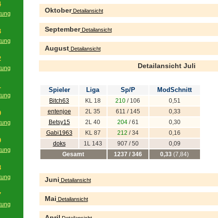
4
Oktober
Detailansicht
tung
g
September
Detailansicht
3
tung
August
Detailansicht
g
2
Detailansicht Juli
tung
g
1
Spieler
Liga
Sp/P
ModSchnitt
tung
Bitch63
KL 18
210
/ 106
0,51
g
entenjoe
2L 35
611 / 145
0,33
0
Betsy15
2L 40
204
/ 61
0,30
tung
g
Gabi1963
KL 87
212
/ 34
0,16
9
doks
1L 143
907 / 50
0,09
tung
Gesamt
1237 / 346
0,33
(7,84)
g
8
tung
Juni
Detailansicht
g
7
Mai
Detailansicht
tung
g
April