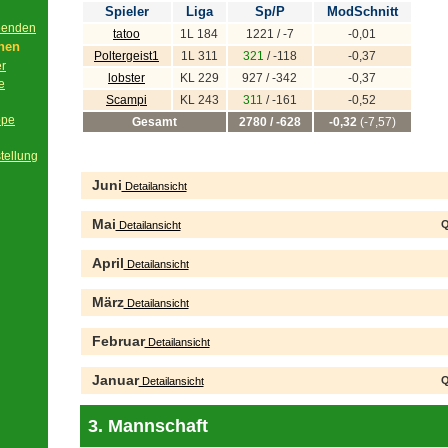
Spieler
Liga
Sp/P
ModSchnitt
beenden
tatoo
1L 184
1221 / -7
-0,01
onen
Poltergeist1
1L 311
321
/ -118
-0,37
er
lobster
KL 229
927 / -342
-0,37
e
Scampi
KL 243
311
/ -161
-0,52
ppe
Gesamt
2780 / -628
-0,32
(-7,57)
tellung
Juni
Detailansicht
Mai
Q
Detailansicht
April
Detailansicht
März
Detailansicht
Februar
Detailansicht
Januar
Q
Detailansicht
3. Mannschaft