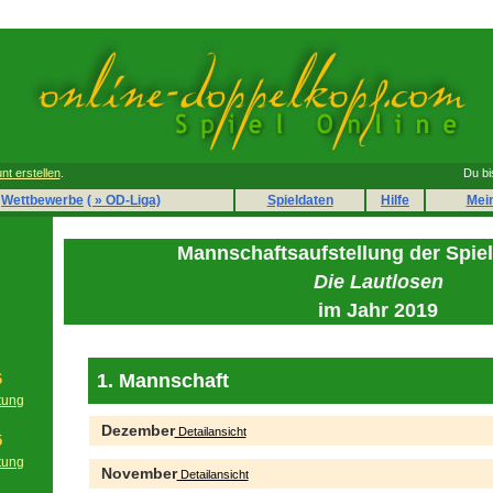
nt erstellen
.
Du bi
Wettbewerbe
( » OD-Liga)
Spieldaten
Hilfe
Mei
Mannschaftsaufstellung der Spie
Die Lautlosen
im Jahr 2019
1. Mannschaft
6
tung
g
Dezember
Detailansicht
5
tung
November
Detailansicht
g