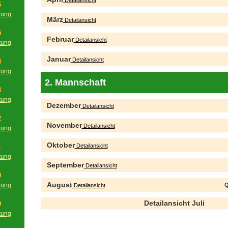
Detailansicht
6
tung
März
Detailansicht
g
5
Februar
Detailansicht
tung
g
Januar
Detailansicht
4
tung
g
2. Mannschaft
3
tung
Dezember
Detailansicht
g
2
November
Detailansicht
tung
g
Oktober
Detailansicht
1
tung
September
g
Detailansicht
0
August
tung
Q
Detailansicht
g
Detailansicht Juli
9
tung
g