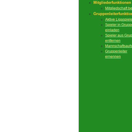
Mitgliederfunktionen
Mitgliedschaft 
Gruppenleiterfunkti
Aktive Ligaspiel
Spieler in Grupp
einladen
Spieler aus Gru
entfernen
Mannschaftsaufs
Gruppenleiter
ernennen