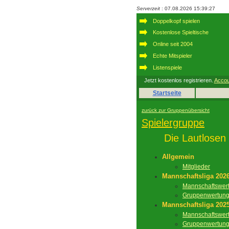
Serverzeit
: 07.08.2026 15:39:27
Doppelkopf spielen
Kostenlose Spieltische
Online seit 2004
Echte Mitspieler
Listenspiele
Jetzt kostenlos registrieren.
Accou
Startseite
zurück zur Gruppenübersicht
Spielergruppe
Die Lautlosen
Allgemein
Mitglieder
Mannschaftsliga 202
Mannschaftswer
Gruppenwertun
Mannschaftsliga 202
Mannschaftswer
Gruppenwertun