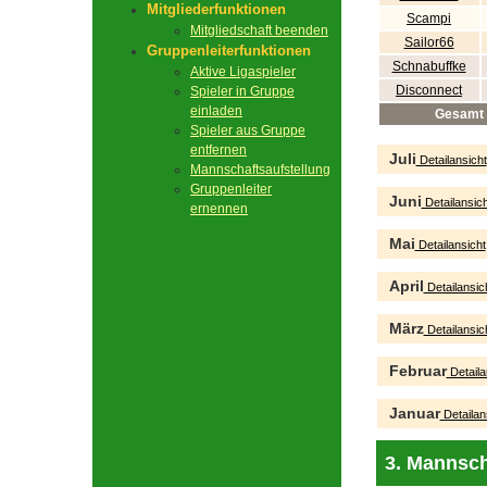
Mitgliederfunktionen
Scampi
Mitgliedschaft beenden
Sailor66
Gruppenleiterfunktionen
Schnabuffke
Aktive Ligaspieler
Disconnect
Spieler in Gruppe
einladen
Gesamt
Spieler aus Gruppe
entfernen
Juli
Detailansicht
Mannschaftsaufstellung
Gruppenleiter
Juni
Detailansich
ernennen
Mai
Detailansicht
April
Detailansic
März
Detailansic
Februar
Detaila
Januar
Detailan
3. Mannsch