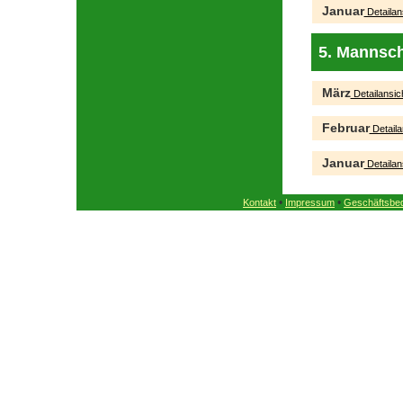
Januar
Detailan
5. Mannsch
März
Detailansic
Februar
Detaila
Januar
Detailan
•
•
Kontakt
Impressum
Geschäftsbe