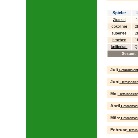
Spieler
Ziemert
1
dokoliner
2
superfee
2
hrnchen
1
knitterkarl
Q
Gesamt
Juli
Detailansicht
Juni
Detailansich
Mai
Detailansicht
April
Detailansic
März
Detailansic
Februar
Detaila