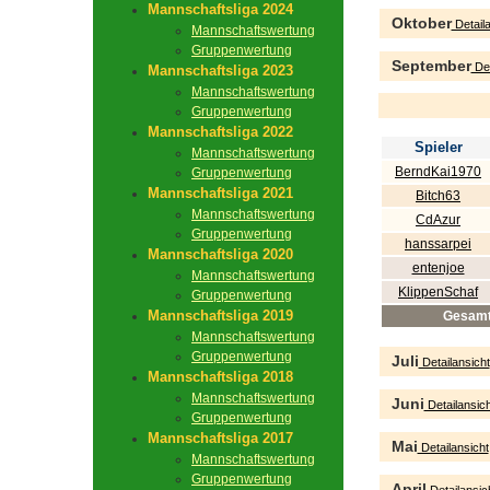
Mannschaftsliga 2024
Oktober
Detaila
Mannschaftswertung
Gruppenwertung
September
Det
Mannschaftsliga 2023
Mannschaftswertung
Gruppenwertung
Mannschaftsliga 2022
Spieler
Mannschaftswertung
BerndKai1970
Gruppenwertung
Mannschaftsliga 2021
Bitch63
Mannschaftswertung
CdAzur
Gruppenwertung
hanssarpei
Mannschaftsliga 2020
entenjoe
Mannschaftswertung
KlippenSchaf
Gruppenwertung
Mannschaftsliga 2019
Gesam
Mannschaftswertung
Gruppenwertung
Juli
Detailansicht
Mannschaftsliga 2018
Mannschaftswertung
Juni
Detailansich
Gruppenwertung
Mannschaftsliga 2017
Mai
Detailansicht
Mannschaftswertung
Gruppenwertung
April