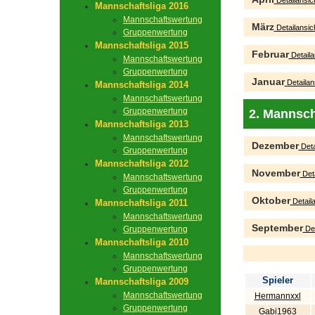
Detailansic
Mannschaftsliga 2016
Mannschaftswertung
März
Detailansic
Gruppenwertung
Mannschaftsliga 2015
Februar
Detaila
Mannschaftswertung
Gruppenwertung
Januar
Detailan
Mannschaftsliga 2014
Mannschaftswertung
Gruppenwertung
2. Mannsch
Mannschaftsliga 2013
Mannschaftswertung
Dezember
Deta
Gruppenwertung
Mannschaftsliga 2012
November
Deta
Mannschaftswertung
Gruppenwertung
Oktober
Detaila
Mannschaftsliga 2011
Mannschaftswertung
September
Gruppenwertung
Det
Mannschaftsliga 2010
Mannschaftswertung
Gruppenwertung
Spieler
Mannschaftsliga 2009
Mannschaftswertung
Hermannxxl
Gruppenwertung
Gabi1963