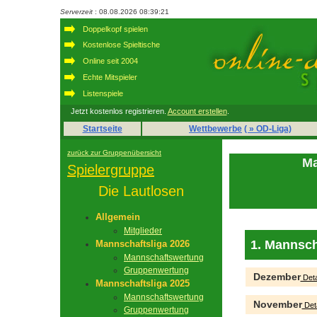
Serverzeit
: 08.08.2026 08:39:21
Doppelkopf spielen
Kostenlose Spieltische
Online seit 2004
Echte Mitspieler
Listenspiele
Jetzt kostenlos registrieren.
Account erstellen
.
Startseite
Wettbewerbe
( » OD-Liga)
zurück zur Gruppenübersicht
Ma
Spielergruppe
Die Lautlosen
Allgemein
Mitglieder
1. Mannsch
Mannschaftsliga 2026
Mannschaftswertung
Gruppenwertung
Dezember
Deta
Mannschaftsliga 2025
Mannschaftswertung
November
Deta
Gruppenwertung