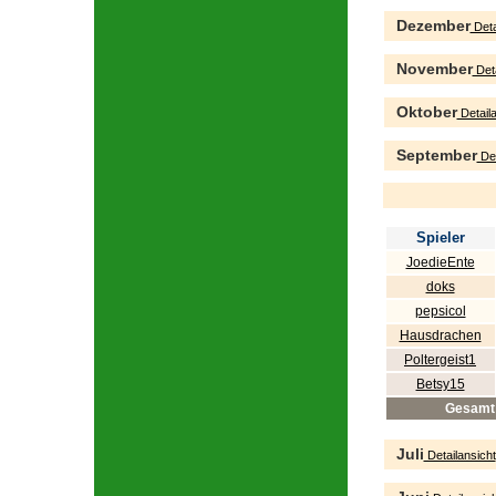
Dezember
Deta
November
Deta
Oktober
Detaila
September
Det
Spieler
JoedieEnte
doks
pepsicol
Hausdrachen
Poltergeist1
Betsy15
Gesamt
Juli
Detailansicht