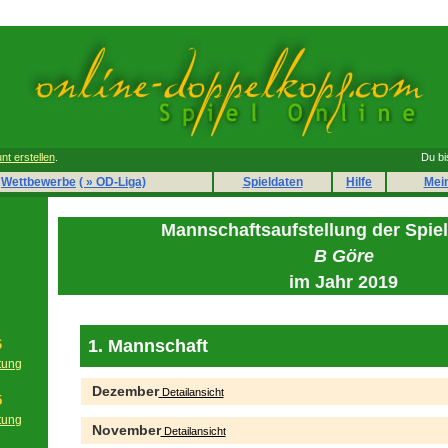
nt erstellen
.
Du bi
Wettbewerbe
( » OD-Liga)
Spieldaten
Hilfe
Mei
Mannschaftsaufstellung der Spie
B Göre
im Jahr 2019
1. Mannschaft
6
tung
g
Dezember
Detailansicht
5
tung
November
Detailansicht
g