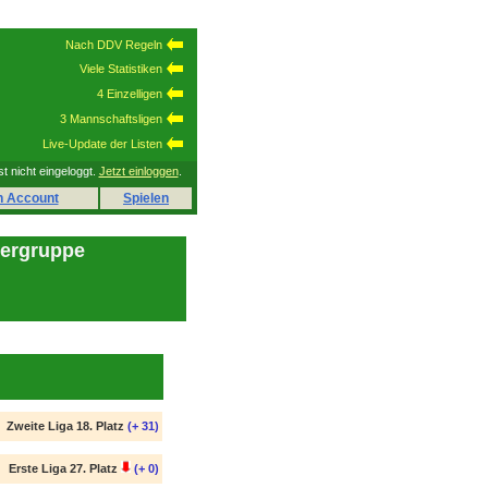
Nach DDV Regeln
Viele Statistiken
4 Einzelligen
3 Mannschaftsligen
Live-Update der Listen
st nicht eingeloggt.
Jetzt einloggen
.
n Account
Spielen
lergruppe
Zweite Liga 18. Platz
(+ 31)
Erste Liga 27. Platz
(+ 0)