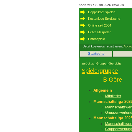
Serverzeit
: 09.08.2026 15:41:36
Doppelkopf spielen
Kostenlose Spieltische
Online seit 2004
Echte Mitspieler
Listenspiele
Jetzt kostenlos registrieren.
Accou
Startseite
zurück zur Gruppenübersicht
Spielergruppe
B Göre
Allgemein
Mitglieder
Mannschaftsliga 202
Mannschaftswer
Gruppenwertun
Mannschaftsliga 202
Mannschaftswer
Gruppenwertun