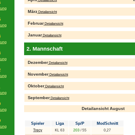
Detailansicht
6
tung
März
Detailansicht
g
5
Februar
Detailansicht
tung
g
Januar
Detailansicht
4
tung
g
2. Mannschaft
3
tung
Dezember
Detailansicht
g
2
November
Detailansicht
tung
g
Oktober
Detailansicht
1
tung
September
g
Detailansicht
0
Detailansicht August
tung
g
9
Spieler
Liga
Sp/P
ModSchnitt
tung
Trecy
KL 63
203
/ 55
0,27
g