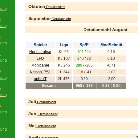
4
Oktober
Detailansicht
tung
g
September
Detailansicht
3
tung
Detailansicht August
g
2
tung
Spieler
Liga
Sp/P
ModSchnitt
g
HerthaLohse
KL 96
311
/ 44
0,16
1
LFO
KL 107
240
/ 23
0,10
tung
Mohicaner
KL 245
289
/ -205
-0,71
g
0
Nelson1758
1L 344
118
/ -41
-1,03
tung
aphexT
2L 476
0 / 0
-2,00
g
Gesamt
958 / -179
-0,37
(-8,86)
9
tung
g
Juli
Detailansicht
8
tung
Juni
Detailansicht
g
7
Mai
Detailansicht
tung
g
April
Z