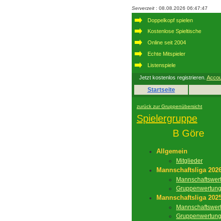
Serverzeit
: 08.08.2026 06:47:47
Doppelkopf spielen
Kostenlose Spieltische
Online seit 2004
Echte Mitspieler
Listenspiele
Jetzt kostenlos registrieren.
Accou
Startseite
zurück zur Gruppenübersicht
Spielergruppe
B Göre
Allgemein
Mitglieder
Mannschaftsliga 202
Mannschaftswer
Gruppenwertun
Mannschaftsliga 202
Mannschaftswer
Gruppenwertun