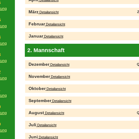
Detailansicht
6
tung
März
Z
Detailansicht
g
5
Februar
Detailansicht
tung
g
Januar
Detailansicht
4
tung
g
2. Mannschaft
3
tung
Dezember
Q
Detailansicht
g
2
November
Detailansicht
tung
g
Oktober
Detailansicht
1
tung
September
g
Detailansicht
0
August
tung
Q
Detailansicht
g
9
Juli
Detailansicht
tung
g
Juni
Detailansicht