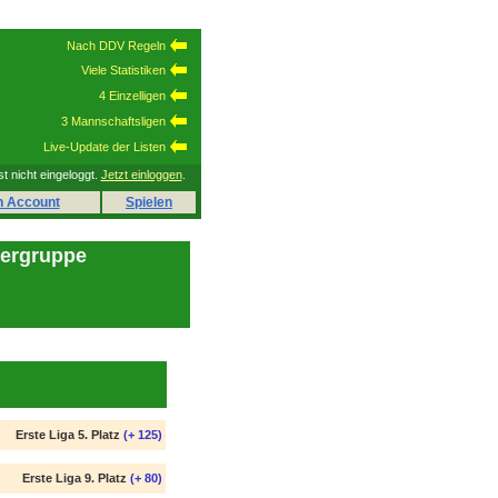
Nach DDV Regeln
Viele Statistiken
4 Einzelligen
3 Mannschaftsligen
Live-Update der Listen
st nicht eingeloggt.
Jetzt einloggen
.
n Account
Spielen
lergruppe
Erste Liga 5. Platz
(+ 125)
Erste Liga 9. Platz
(+ 80)