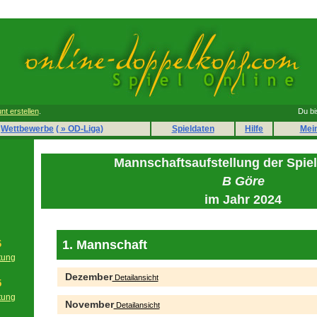
nt erstellen
.
Du bi
Wettbewerbe
( » OD-Liga)
Spieldaten
Hilfe
Mei
Mannschaftsaufstellung der Spie
B Göre
im Jahr 2024
1. Mannschaft
6
tung
g
Dezember
Detailansicht
5
tung
November
Detailansicht
g