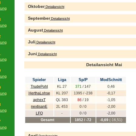
4
Oktober
Detailansicht
tung
g
September
Detailansicht
3
tung
August
Detailansicht
g
2
Juli
tung
Detailansicht
g
1
Juni
Detailansicht
tung
Detailansicht Mai
g
0
tung
Spieler
Liga
Sp/P
ModSchnitt
g
TrudePohl
KL 27
371
/ 147
0,46
9
HerthaLohse
KL 207
1395 / -238
-0,17
tung
g
aphexT
QL 383
86
/ 19
-1,05
8
nextisanE
2L 453
0 / 0
-2,00
tung
LFO
-
0 / 0
-2,00
g
Gesamt
1852 / -72
-0,69
(-16,51)
7
tung
g
April