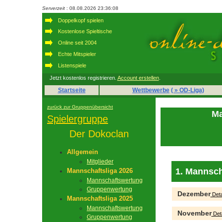
Serverzeit
: 08.08.2026 23:36:08
Doppelkopf spielen
Kostenlose Spieltische
Online seit 2004
Echte Mitspieler
Listenspiele
Jetzt kostenlos registrieren.
Account erstellen
.
Startseite
Wettbewerbe
( » OD-Liga)
zurück zur Gruppenübersicht
Ma
Spielergruppe
Der Dokoclan
Allgemein
Mitglieder
1. Mannsch
Mannschaftsliga 2026
Mannschaftswertung
Gruppenwertung
Dezember
Deta
Mannschaftsliga 2025
Mannschaftswertung
November
Deta
Gruppenwertung