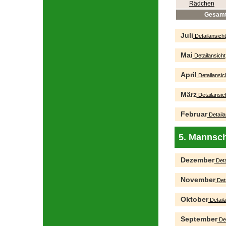
Rädchen
Gesam
Juli
Detailansicht
Mai
Detailansicht
April
Detailansic
März
Detailansic
Februar
Detaila
5. Mannsch
Dezember
Deta
November
Deta
Oktober
Detaila
September
Det