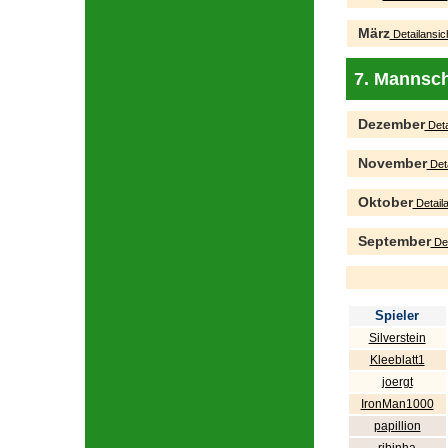
März
Detailansic
7. Mannsch
Dezember
Deta
November
Deta
Oktober
Detaila
September
Det
Spieler
Silverstein
Kleeblatt1
joergt
IronMan1000
papillion