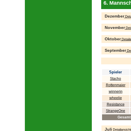
6. Mannsch
Dezember
Deta
November
Deta
Oktober
Detaila
September
Det
Spieler
Stacho
Rottenmaier
winnerin
wheelie
Resistance
StrangeOne
Gesamt
Juli
Detailansicht