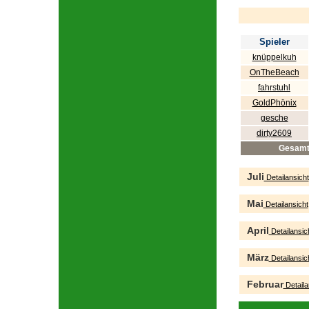
Spieler
knüppelkuh
OnTheBeach
fahrstuhl
GoldPhönix
gesche
dirty2609
Gesam
Juli
Detailansicht
Mai
Detailansicht
April
Detailansic
März
Detailansic
Februar
Detaila