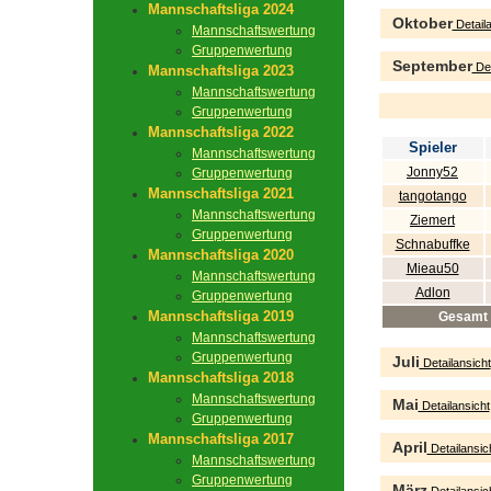
Mannschaftsliga 2024
Oktober
Detaila
Mannschaftswertung
Gruppenwertung
September
Det
Mannschaftsliga 2023
Mannschaftswertung
Gruppenwertung
Mannschaftsliga 2022
Spieler
Mannschaftswertung
Jonny52
Gruppenwertung
Mannschaftsliga 2021
tangotango
Mannschaftswertung
Ziemert
Gruppenwertung
Schnabuffke
Mannschaftsliga 2020
Mieau50
Mannschaftswertung
Adlon
Gruppenwertung
Mannschaftsliga 2019
Gesamt
Mannschaftswertung
Gruppenwertung
Juli
Detailansicht
Mannschaftsliga 2018
Mannschaftswertung
Mai
Detailansicht
Gruppenwertung
Mannschaftsliga 2017
April
Detailansic
Mannschaftswertung
Gruppenwertung
März