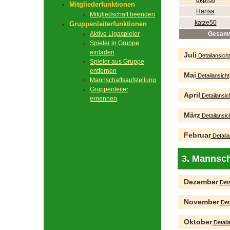
dkprofi
Mitgliederfunktionen
Hansa
Mitgliedschaft beenden
katze50
Gruppenleiterfunktionen
Aktive Ligaspieler
Gesam
Spieler in Gruppe
einladen
Juli
Detailansicht
Spieler aus Gruppe
entfernen
Mai
Detailansicht
Mannschaftsaufstellung
Gruppenleiter
April
Detailansic
ernennen
März
Detailansic
Februar
Detaila
3. Mannsch
Dezember
Deta
November
Deta
Oktober
Detaila