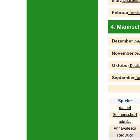
März
Detailansic
Februar
Detaila
4. Mannsch
Dezember
Deta
November
Deta
Oktober
Detaila
September
Det
Spieler
daneel
Sonnenschei1
admi55
AnnaValesca
RedDuck