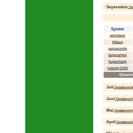
September
Det
Spieler
weristwer
hklaus
jaquaranda
tangoarmin
hugocharly
nobody1000
Gesamt
Juli
Detailansicht
Juni
Detailansich
Mai
Detailansicht
April
Detailansic