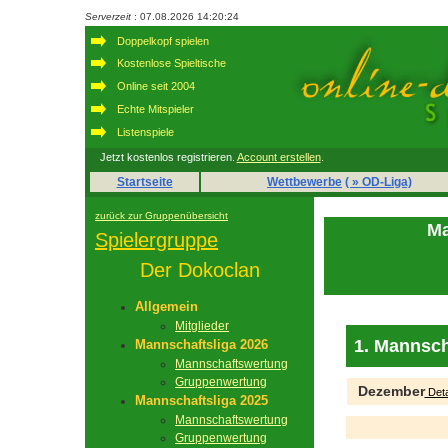
Serverzeit
: 07.08.2026 14:20:24
Doppelkopf spielen
Kostenlose Spieltische
Online seit 2004
Echte Mitspieler
Listenspiele
Jetzt kostenlos registrieren.
Account erstellen
.
Startseite
Wettbewerbe
( » OD-Liga)
zurück zur Gruppenübersicht
Ma
Spielergruppe
Der Dokoclan
Allgemein
Mitglieder
1. Mannsch
Mannschaftsliga 2026
Mannschaftswertung
Gruppenwertung
Dezember
Deta
Mannschaftsliga 2025
Mannschaftswertung
Gruppenwertung