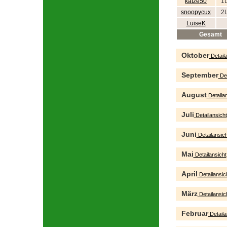
katze50
1
snoopycux
2
LuiseK
Gesamt
Oktober
Detaila
September
Det
August
Detailan
Juli
Detailansicht
Juni
Detailansich
Mai
Detailansicht
April
Detailansic
März
Detailansic
Februar
Detaila