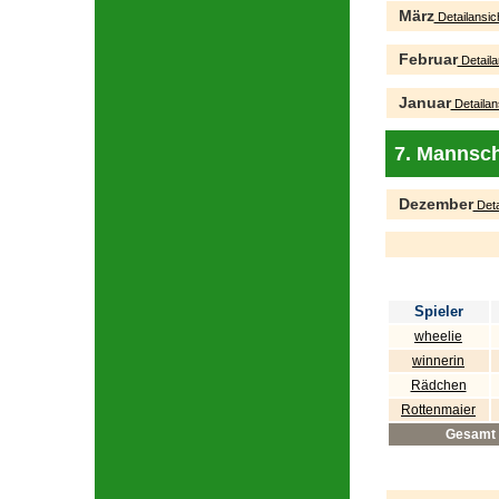
März
Detailansic
Februar
Detaila
Januar
Detailan
7. Mannsch
Dezember
Deta
Spieler
wheelie
winnerin
Rädchen
Rottenmaier
Gesamt