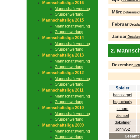
Detailansic
Mannschaftsliga 2016
Mannschaftswertung
März
Detailansic
Gruppenwertung
Mannschaftsliga 2015
Februar
Detaila
Mannschaftswertung
Gruppenwertung
Januar
Detailan
Mannschaftsliga 2014
Mannschaftswertung
Gruppenwertung
2. Mannsch
Mannschaftsliga 2013
Mannschaftswertung
Dezember
Deta
Gruppenwertung
Mannschaftsliga 2012
Mannschaftswertung
Gruppenwertung
Spieler
Mannschaftsliga 2011
hanssarpei
Mannschaftswertung
Gruppenwertung
hugocharly
Mannschaftsliga 2010
tuthorn
Mannschaftswertung
Ziemert
Gruppenwertung
dokoliner
Mannschaftsliga 2009
Jonny52
Mannschaftswertung
Gesamt
Gruppenwertung