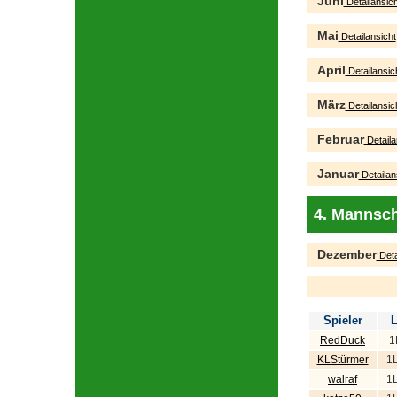
Juni
Detailansich
Mai
Detailansicht
April
Detailansic
März
Detailansic
Februar
Detaila
Januar
Detailan
4. Mannsch
Dezember
Deta
Spieler
L
RedDuck
1
KLStürmer
1
walraf
1