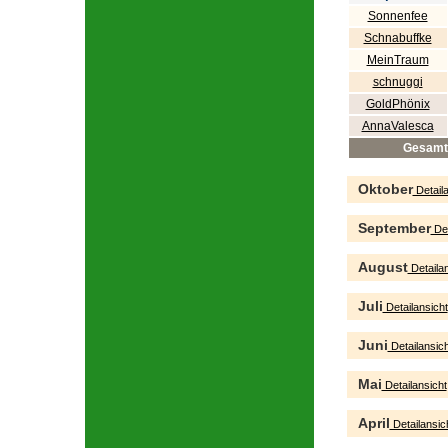
Sonnenfee
Schnabuffke
MeinTraum
schnuggi
GoldPhönix
AnnaValesca
Gesamt
Oktober
Detaila
September
Det
August
Detailan
Juli
Detailansicht
Juni
Detailansich
Mai
Detailansicht
April
Detailansic