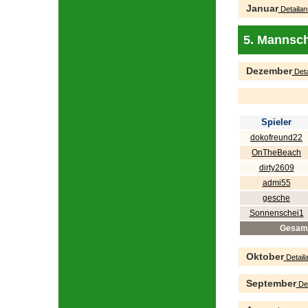
Januar
Detailan
5. Mannsch
Dezember
Deta
Spieler
dokofreund22
OnTheBeach
dirty2609
admi55
gesche
Sonnenschei1
Gesam
Oktober
Detaila
September
Det