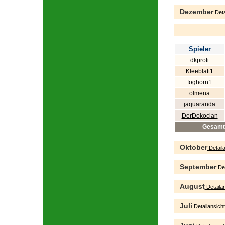
Dezember
Deta
Spieler
dkprofi
Kleeblatt1
foghorn1
olmena
jaquaranda
DerDokoclan
Gesamt
Oktober
Detaila
September
Det
August
Detailan
Juli
Detailansicht