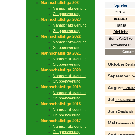
Mannschaftsliga 2024
Spieler
Mannschaftswertung
captiva
Gruppenwertung
pepsicol
Mannschaftsliga 2023
Mannschaftswertung
Hansa
Gruppenwertung
DieLiebe
Mannschaftsliga 2022
BerndKai1970
Mannschaftswertung
extremsolist
Gruppenwertung
Gesam
Mannschaftsliga 2021
Mannschaftswertung
Oktober
Gruppenwertung
Detaila
Mannschaftsliga 2020
September
Mannschaftswertung
Det
Gruppenwertung
Mannschaftsliga 2019
August
Detailan
Mannschaftswertung
Gruppenwertung
Juli
Detailansicht
Mannschaftsliga 2018
Mannschaftswertung
Juni
Detailansich
Gruppenwertung
Mannschaftsliga 2017
Mai
Detailansicht
Mannschaftswertung
Gruppenwertung
April