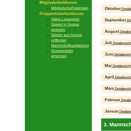
Mitgliederfunktionen
Mitgliedschaft beenden
Oktober
Detaila
Gruppenleiterfunktionen
Aktive Ligaspieler
September
Det
Spieler in Gruppe
einladen
August
Detailan
Spieler aus Gruppe
entfernen
Juli
Detailansicht
Mannschaftsaufstellung
Gruppenleiter
Juni
Detailansich
ernennen
Mai
Detailansicht
April
Detailansic
März
Detailansic
Februar
Detaila
Januar
Detailan
3. Mannsch