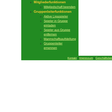
Mitgliederfunktionen
Mitgliedschaft beenden
Gruppenleiterfunktionen
Aktive Ligaspieler
Spieler in Gruppe
einladen
Spieler aus Gruppe
entfernen
Mannschaftsaufstellung
Gruppenleiter
ernennen
•
•
Kontakt
Impressum
Geschäftsbe