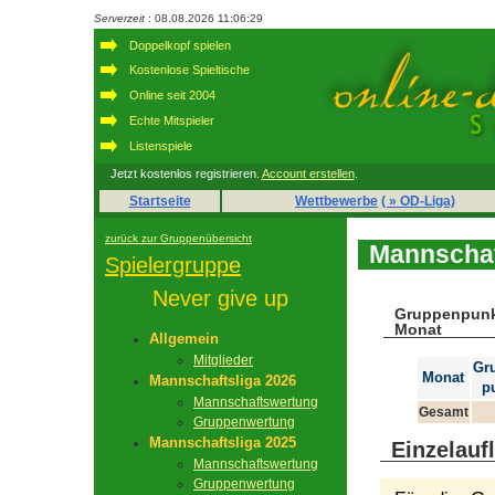
Serverzeit
: 08.08.2026 11:06:29
Doppelkopf spielen
Kostenlose Spieltische
Online seit 2004
Echte Mitspieler
Listenspiele
Jetzt kostenlos registrieren.
Account erstellen
.
Startseite
Wettbewerbe
( » OD-Liga)
zurück zur Gruppenübersicht
Mannschaf
Spielergruppe
Never give up
Gruppenpunk
Monat
Allgemein
Mitglieder
Gr
Monat
Mannschaftsliga 2026
p
Mannschaftswertung
Gesamt
Gruppenwertung
Mannschaftsliga 2025
Einzelauf
Mannschaftswertung
Gruppenwertung