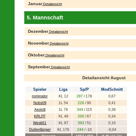
Januar
Detailansicht
5. Mannschaft
Dezember
Detailansicht
November
Detailansicht
Oktober
Detailansicht
September
Detailansicht
Detailansicht August
Spieler
Liga
Sp/P
ModSchnitt
rominator
KL 12
287
/ 178
0,67
Nobs09
1L 54
226
/ 90
0,41
Axolotl
1L 76
344
/ 115
0,38
KRLFF
KL 48
200
/ 67
0,34
Westi01
KL 97
393
/ 51
0,16
Dullenfänger
KL 176
244
/ -10
-0,04