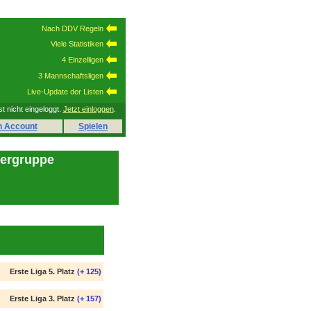
Nach DDV Regeln
Viele Statistiken
4 Einzelligen
3 Mannschaftsligen
Live-Update der Listen
st nicht eingeloggt.
Jetzt einloggen
.
n Account
Spielen
lergruppe
Erste Liga 5. Platz
(+ 125)
Erste Liga 3. Platz
(+ 157)