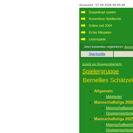
Serverzeit
: 07.08.2026 08:45:48
Doppelkopf spielen
Kostenlose Spieltische
Online seit 2004
Echte Mitspieler
Listenspiele
Jetzt kostenlos registrieren.
Accou
Startseite
zurück zur Gruppenübersicht
Spielergruppe
Bernellies Schätze
Allgemein
Mitglieder
Mannschaftsliga 202
Mannschaftswer
Gruppenwertun
Mannschaftsliga 202
Mannschaftswer
Gruppenwertun