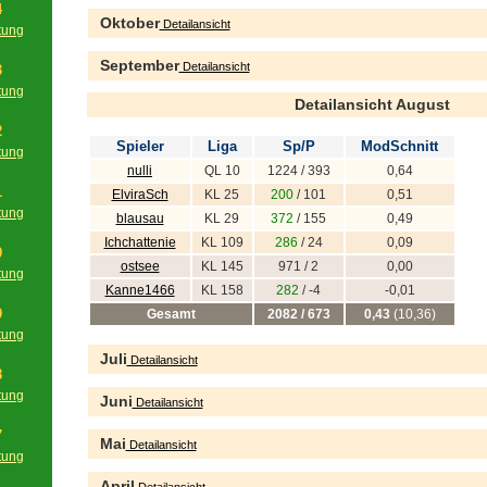
4
Oktober
Detailansicht
tung
g
September
Detailansicht
3
tung
Detailansicht August
g
2
Spieler
Liga
Sp/P
ModSchnitt
tung
nulli
QL 10
1224 / 393
0,64
g
1
ElviraSch
KL 25
200
/ 101
0,51
tung
blausau
KL 29
372
/ 155
0,49
g
Ichchattenie
KL 109
286
/ 24
0,09
0
ostsee
KL 145
971 / 2
0,00
tung
Kanne1466
KL 158
282
/ -4
-0,01
g
9
Gesamt
2082 / 673
0,43
(10,36)
tung
g
Juli
Detailansicht
8
tung
Juni
Detailansicht
g
7
Mai
Detailansicht
tung
g
April