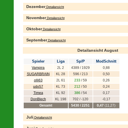
Dezember
Detailansicht
November
Detailansicht
Oktober
Detailansicht
September
Detailansicht
Detailansicht August
Spieler
Liga
Sp/P
ModSchnitt
Vampira
2L 2
4389 / 1929
0,88
SUGARBRAIN
KL 28
596 / 213
0,50
olli63
2L 61
233
/ 59
0,26
udo57
KL 73
212
/ 50
0,24
Timea
KL 92
386
/ 54
0,17
DonBlech
KL 198
702 / -120
-0,17
Gesamt
5430 / 2251
0,47
(11,27)
Juli
Detailansicht