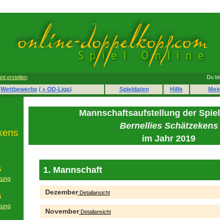
nt erstellen
.
Du bi
Wettbewerbe
( » OD-Liga)
Spieldaten
Hilfe
Mei
Mannschaftsaufstellung der Spie
Bernellies Schätzekens
kens
im Jahr 2019
1. Mannschaft
6
tung
g
Dezember
Detailansicht
5
tung
November
Detailansicht
g