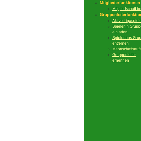
Mitgliederfunktionen
Mitgliedschaft 
Gruppenleiterfunkti
Aktive Ligaspiel
Spieler in Grupp
einladen
Spieler aus Gru
entfernen
Mannschaftsaufs
Gruppenleiter
ernennen