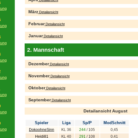
Detailansicht
6
tung
März
Detailansicht
g
5
Februar
Detailansicht
tung
g
Januar
Detailansicht
4
tung
g
2. Mannschaft
3
tung
Dezember
Detailansicht
g
2
November
Detailansicht
tung
g
Oktober
Detailansicht
1
tung
September
g
Detailansicht
0
Detailansicht August
tung
g
Spieler
Liga
Sp/P
ModSchnitt
9
tung
DokoohneSinn
KL 36
244
/ 105
0,45
g
Heidi81
KL 40
291
/ 108
0,41