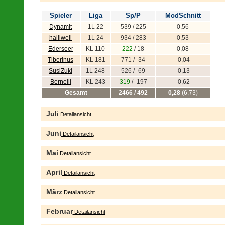
Spieler
Liga
Sp/P
ModSchnitt
Dynamit
1L 22
539 / 225
0,56
halliwell
1L 24
934 / 283
0,53
Ederseer
KL 110
222
/ 18
0,08
Tiberinus
KL 181
771 / -34
-0,04
SusiZuki
1L 248
526 / -69
-0,13
Bernelli
KL 243
319
/ -197
-0,62
Gesamt
2466 / 492
0,28
(6,73)
Juli
Detailansicht
Juni
Detailansicht
Mai
Detailansicht
April
Detailansicht
März
Detailansicht
Februar
Detailansicht