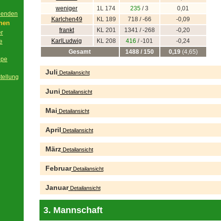
weniger
1L 174
235
/ 3
0,01
beenden
Karlchen49
KL 189
718 / -66
-0,09
onen
frankt
KL 201
1341 / -268
-0,20
er
KarlLudwig
KL 208
416
/ -101
-0,24
e
Gesamt
1488 / 150
0,19
(4,65)
ppe
Juli
Detailansicht
tellung
Juni
Detailansicht
Mai
Detailansicht
April
Detailansicht
März
Detailansicht
Februar
Detailansicht
Januar
Detailansicht
3. Mannschaft