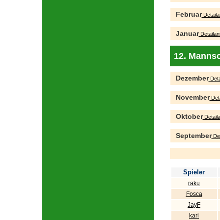
Februar
Detaila
Januar
Detailan
12. Mannsc
Dezember
Deta
November
Deta
Oktober
Detaila
September
Det
Spieler
raku
Fosca
JayF
kari