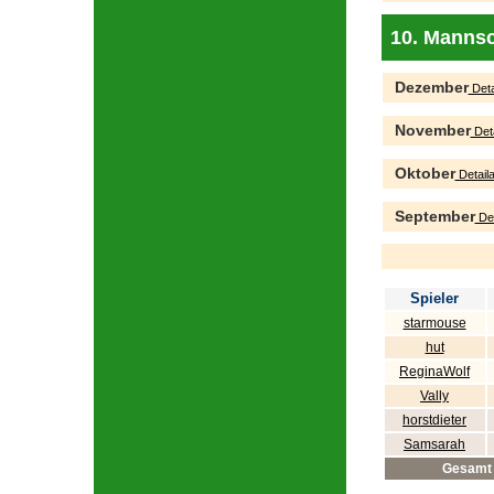
10. Mannsc
Dezember
Deta
November
Deta
Oktober
Detaila
September
Det
Spieler
starmouse
hut
ReginaWolf
Vally
horstdieter
Samsarah
Gesamt