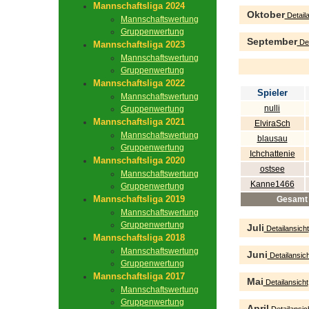
Mannschaftsliga 2024
Oktober
Detaila
Mannschaftswertung
Gruppenwertung
September
Det
Mannschaftsliga 2023
Mannschaftswertung
Gruppenwertung
Mannschaftsliga 2022
Spieler
Mannschaftswertung
nulli
Gruppenwertung
Mannschaftsliga 2021
ElviraSch
Mannschaftswertung
blausau
Gruppenwertung
Ichchattenie
Mannschaftsliga 2020
ostsee
Mannschaftswertung
Kanne1466
Gruppenwertung
Mannschaftsliga 2019
Gesamt
Mannschaftswertung
Gruppenwertung
Juli
Detailansicht
Mannschaftsliga 2018
Mannschaftswertung
Juni
Detailansich
Gruppenwertung
Mannschaftsliga 2017
Mai
Detailansicht
Mannschaftswertung
Gruppenwertung
April