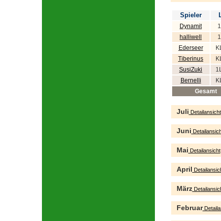
Spieler
Dynamit
1
halliwell
1
Ederseer
K
Tiberinus
K
SusiZuki
1
Bernelli
K
Gesamt
Juli
Detailansicht
Juni
Detailansich
Mai
Detailansicht
April
Detailansic
März
Detailansic
Februar
Detaila