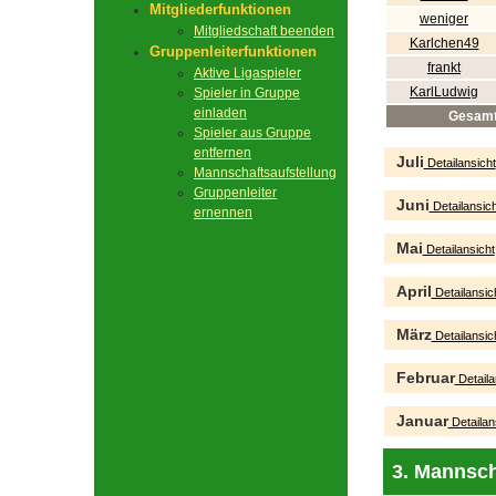
Mitgliederfunktionen
weniger
Mitgliedschaft beenden
Karlchen49
Gruppenleiterfunktionen
frankt
Aktive Ligaspieler
KarlLudwig
Spieler in Gruppe
einladen
Gesam
Spieler aus Gruppe
entfernen
Juli
Detailansicht
Mannschaftsaufstellung
Gruppenleiter
Juni
Detailansich
ernennen
Mai
Detailansicht
April
Detailansic
März
Detailansic
Februar
Detaila
Januar
Detailan
3. Mannsch