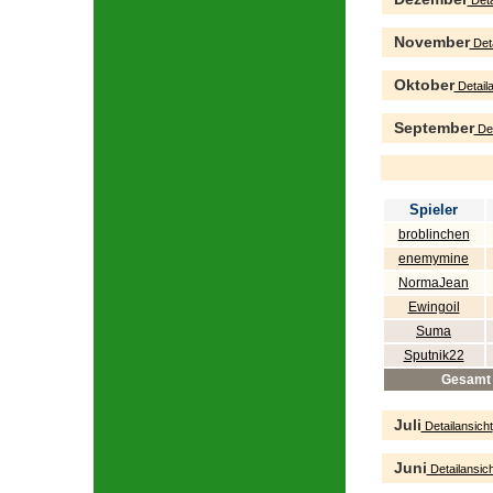
Deta
November
Deta
Oktober
Detaila
September
Det
Spieler
broblinchen
enemymine
NormaJean
Ewingoil
Suma
Sputnik22
Gesamt
Juli
Detailansicht
Juni
Detailansich