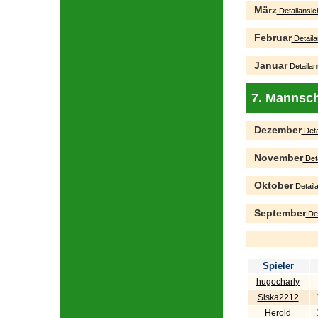
März
Detailansic
Februar
Detaila
Januar
Detailan
7. Mannsch
Dezember
Deta
November
Deta
Oktober
Detaila
September
Det
Spieler
hugocharly
Siska2212
Herold