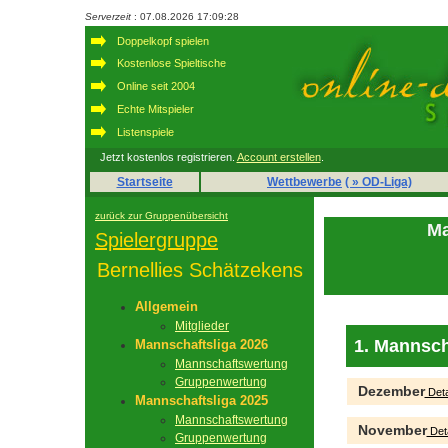
Serverzeit
: 07.08.2026 17:09:28
Doppelkopf spielen
Kostenlose Spieltische
Online seit 2004
Echte Mitspieler
Listenspiele
Jetzt kostenlos registrieren.
Account erstellen
.
Startseite
Wettbewerbe
( » OD-Liga)
zurück zur Gruppenübersicht
Ma
Spielergruppe
Bernellies Schätzekens
Allgemein
Mitglieder
1. Mannsch
Mannschaftsliga 2026
Mannschaftswertung
Gruppenwertung
Dezember
Deta
Mannschaftsliga 2025
Mannschaftswertung
November
Deta
Gruppenwertung