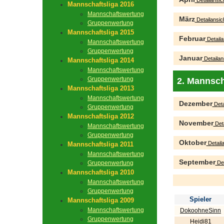
Detailansic
Mannschaftsliga 2016
Mannschaftswertung
März
Detailansic
Gruppenwertung
Mannschaftsliga 2015
Februar
Detaila
Mannschaftswertung
Gruppenwertung
Januar
Detailan
Mannschaftsliga 2014
Mannschaftswertung
Gruppenwertung
2. Mannsch
Mannschaftsliga 2013
Mannschaftswertung
Dezember
Deta
Gruppenwertung
Mannschaftsliga 2012
November
Deta
Mannschaftswertung
Gruppenwertung
Oktober
Detaila
Mannschaftsliga 2011
Mannschaftswertung
September
Gruppenwertung
Det
Mannschaftsliga 2010
Mannschaftswertung
Gruppenwertung
Spieler
Mannschaftsliga 2009
Mannschaftswertung
DokoohneSinn
Gruppenwertung
Heidi81