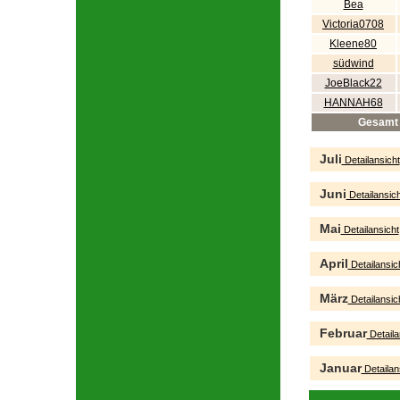
Bea
Victoria0708
Kleene80
südwind
JoeBlack22
HANNAH68
Gesamt
Juli
Detailansicht
Juni
Detailansich
Mai
Detailansicht
April
Detailansic
März
Detailansic
Februar
Detaila
Januar
Detailan