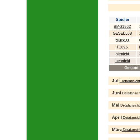
Spieler
BMG1962
GESELL68
glück33
F1895
nienicht
lachnicht
Gesamt
Juli
Detailansicht
Juni
Detailansich
Mai
Detailansicht
April
Detailansic
März
Detailansic