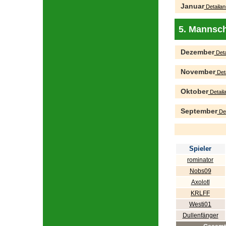
Januar
Detailan
5. Mannsch
Dezember
Deta
November
Deta
Oktober
Detaila
September
Det
Spieler
rominator
Nobs09
Axolotl
KRLFF
Westi01
Dullenfänger