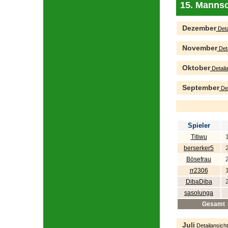
15. Mannsc
Dezember
Deta
November
Deta
Oktober
Detaila
September
Det
Spieler
Titiwu
berserker5
Bösefrau
rr2306
DibaDiba
sasolunga
Gesamt
Juli
Detailansicht