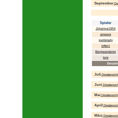
September
Det
Spieler
Johanna1954
ampere
joellelady
löffel1
Bergwanderer
lore
Gesam
Juli
Detailansicht
Juni
Detailansich
Mai
Detailansicht
April
Detailansic
März
Detailansic