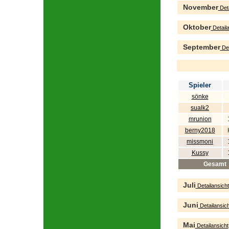
November
Deta
Oktober
Detaila
September
Det
Spieler
sönke
sualk2
mrunion
berny2018
missmoni
Kussy
Gesamt
Juli
Detailansicht
Juni
Detailansich
Mai
Detailansicht