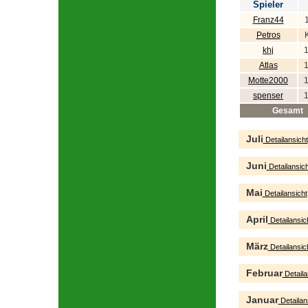
Spieler
Franz44
Petros
khj
Atlas
Motte2000
spenser
Gesamt
Juli
Detailansicht
Juni
Detailansich
Mai
Detailansicht
April
Detailansic
März
Detailansic
Februar
Detaila
Januar
Detailan