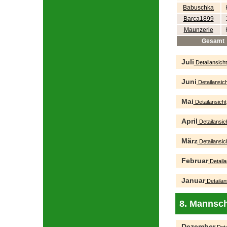
Babuschka
Barca1899
Maunzerle
Gesamt
Juli
Detailansicht
Juni
Detailansich
Mai
Detailansicht
April
Detailansic
März
Detailansic
Februar
Detaila
Januar
Detailan
8. Mannsch
Dezember