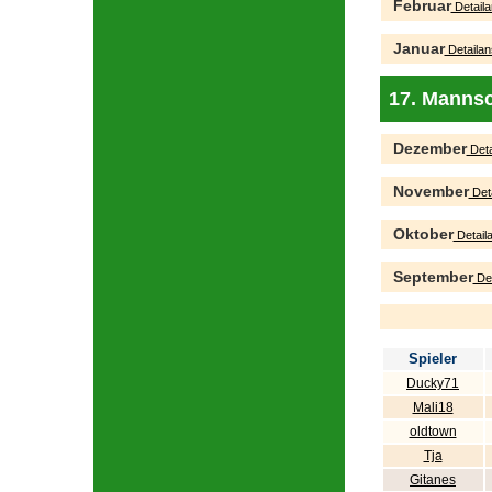
Februar
Detaila
Januar
Detailan
17. Mannsc
Dezember
Deta
November
Deta
Oktober
Detaila
September
Det
Spieler
Ducky71
Mali18
oldtown
Tja
Gitanes