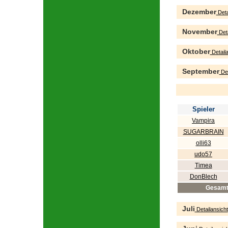
Dezember
Deta
November
Deta
Oktober
Detaila
September
Det
Spieler
Vampira
SUGARBRAIN
olli63
udo57
Timea
DonBlech
Gesam
Juli
Detailansicht