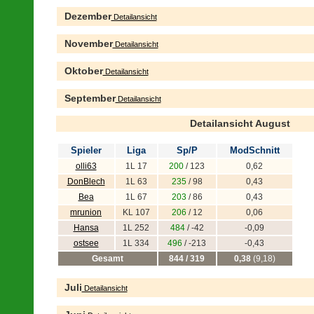
Dezember
Detailansicht
November
Detailansicht
Oktober
Detailansicht
September
Detailansicht
Detailansicht August
Spieler
Liga
Sp/P
ModSchnitt
olli63
1L 17
200
/ 123
0,62
DonBlech
1L 63
235
/ 98
0,43
Bea
1L 67
203
/ 86
0,43
mrunion
KL 107
206
/ 12
0,06
Hansa
1L 252
484
/ -42
-0,09
ostsee
1L 334
496
/ -213
-0,43
Gesamt
844 / 319
0,38
(9,18)
Juli
Detailansicht