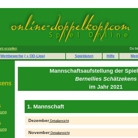
nt erstellen
.
Du bi
Wettbewerbe
( » OD-Liga)
Spieldaten
Hilfe
Mei
Mannschaftsaufstellung der Spie
Bernellies Schätzekens
kens
im Jahr 2021
1. Mannschaft
6
tung
g
Dezember
Detailansicht
5
tung
November
Detailansicht
g