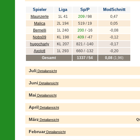
Spieler
Liga
Sp/P
ModSchnitt
Maunzerle
1L 41
209
/ 98
0,47
Malica
2L 194
519 / 19
0,05
Bernelli
1L 240
200
/ -16
-0,08
Nobs09
KL 198
409
/ -47
-0,12
hugocharly
KL 207
821 / -140
-0,17
Axolotl
1L 293
660 / -132
-0,20
Gesamt
1337 / 54
0,08
(1,96)
Juli
Detailansicht
Juni
Detailansicht
Mai
Detailansicht
April
Detailansicht
März
Qu
Detailansicht
Februar
Detailansicht