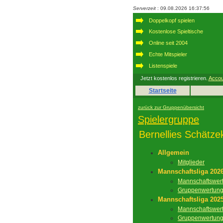
Serverzeit
: 09.08.2026 16:37:56
Doppelkopf spielen
Kostenlose Spieltische
Online seit 2004
Echte Mitspieler
Listenspiele
Jetzt kostenlos registrieren.
Accou
Startseite
zurück zur Gruppenübersicht
Spielergruppe
Bernellies Schätze
Allgemein
Mitglieder
Mannschaftsliga 202
Mannschaftswer
Gruppenwertun
Mannschaftsliga 202
Mannschaftswer
Gruppenwertun