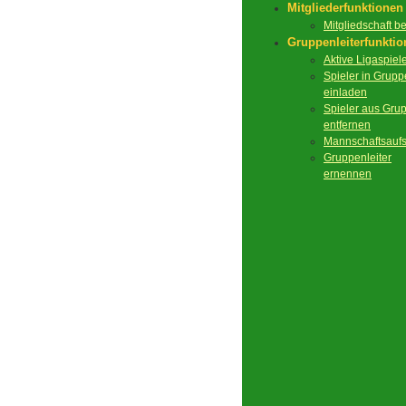
Mitgliederfunktionen
Mitgliedschaft 
Gruppenleiterfunkti
Aktive Ligaspiel
Spieler in Grupp
einladen
Spieler aus Gru
entfernen
Mannschaftsaufs
Gruppenleiter
ernennen