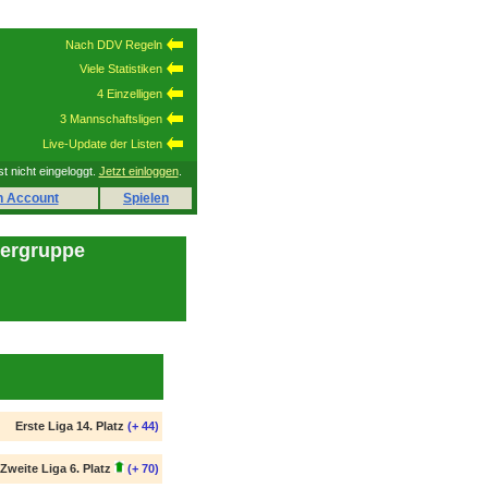
Nach DDV Regeln
Viele Statistiken
4 Einzelligen
3 Mannschaftsligen
Live-Update der Listen
st nicht eingeloggt.
Jetzt einloggen
.
n Account
Spielen
lergruppe
Erste Liga 14. Platz
(+ 44)
Zweite Liga 6. Platz
(+ 70)