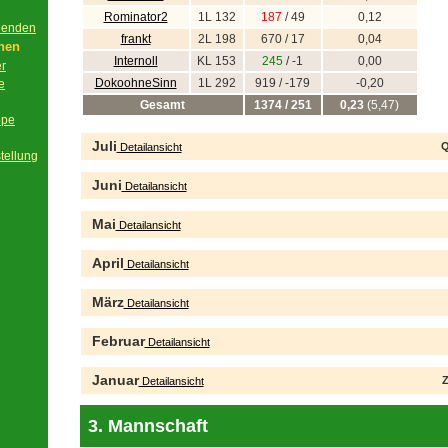
Rominator2
1L 132
187
/ 49
0,12
beenden
frankt
2L 198
670 / 17
0,04
onen
Internoll
KL 153
245
/ -1
0,00
er
DokoohneSinn
1L 292
919 / -179
-0,20
e
Gesamt
1374 / 251
0,23
(5,47)
ppe
Juli
Q
Detailansicht
tellung
Juni
Detailansicht
Mai
Detailansicht
April
Detailansicht
März
Detailansicht
Februar
Detailansicht
Januar
Z
Detailansicht
3. Mannschaft