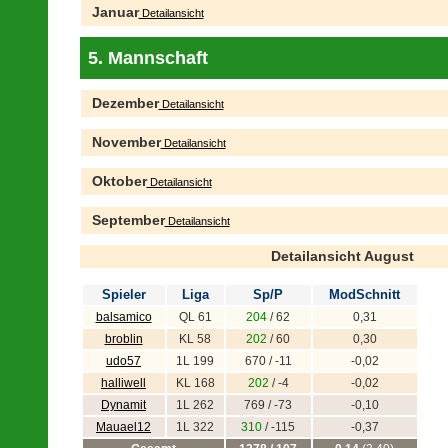
Januar
Detailansicht
5. Mannschaft
Dezember
Detailansicht
November
Detailansicht
Oktober
Detailansicht
September
Detailansicht
Detailansicht August
Spieler
Liga
Sp/P
ModSchnitt
balsamico
QL 61
204
/ 62
0,31
broblin
KL 58
202
/ 60
0,30
udo57
1L 199
670 / -11
-0,02
halliwell
KL 168
202
/ -4
-0,02
Dynamit
1L 262
769 / -73
-0,10
Mauael12
1L 322
310
/ -115
-0,37