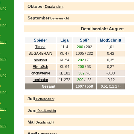
4
Oktober
Detailansicht
tung
g
September
Detailansicht
3
tung
Detailansicht August
g
2
Spieler
Liga
Sp/P
ModSchnitt
tung
Timea
1L 4
200
/ 202
1,01
g
1
SUGARBRAIN
KL 47
1005 / 232
0,42
tung
blausau
KL 54
202
/ 71
0,35
g
ElviraSch
KL 64
200
/ 53
0,27
0
Ichchattenie
KL 182
309
/ -8
-0,03
tung
rominator
1L 272
200
/ -23
-0,12
g
9
Gesamt
1607 / 558
0,51
(12,27)
tung
g
Juli
Detailansicht
8
tung
Juni
Detailansicht
g
7
Mai
Detailansicht
tung
g
April