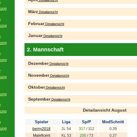
Detailansicht
6
tung
März
Detailansicht
g
5
Februar
Detailansicht
tung
g
Januar
Detailansicht
4
tung
g
2. Mannschaft
3
tung
Dezember
Detailansicht
g
2
November
Detailansicht
tung
g
Oktober
Detailansicht
1
tung
September
g
Detailansicht
0
Detailansicht August
tung
g
Spieler
Liga
Sp/P
ModSchnitt
9
tung
berny2018
2L 54
317
/ 112
0,39
g
Maleficent
KL 53
200
/ 73
0,37