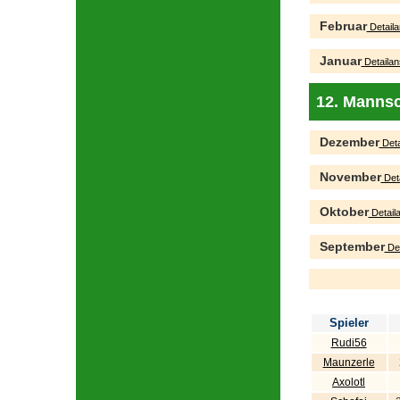
Februar
Detaila
Januar
Detailan
12. Mannsc
Dezember
Deta
November
Deta
Oktober
Detaila
September
Det
Spieler
Rudi56
Maunzerle
Axolotl