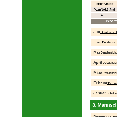
enemymine
WanNeitStänd
Aurin
Gesam
Juli
Detailansicht
Juni
Detailansich
Mai
Detailansicht
April
Detailansic
März
Detailansic
Februar
Detaila
Januar
Detailan
8. Mannsch
Dezember