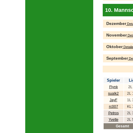
10. Mannsc
Dezember
Deta
November
Deta
Oktober
Detaila
September
Det
Spieler
Li
Flynk
2L
sualk2
2L 
JayF
1L 
rc007
KL 
Petros
2L 
Yvette
2L 
Gesamt