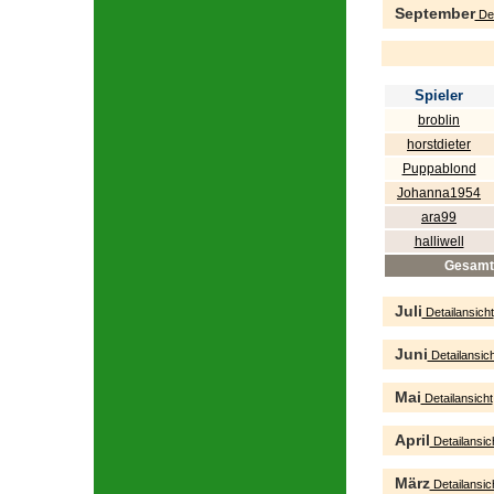
September
Det
Spieler
broblin
horstdieter
Puppablond
Johanna1954
ara99
halliwell
Gesamt
Juli
Detailansicht
Juni
Detailansich
Mai
Detailansicht
April
Detailansic
März
Detailansic