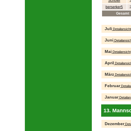
Schofei
berserker5
Gesamt
Juli
Detailansicht
Juni
Detailansich
Mai
Detailansicht
April
Detailansic
März
Detailansic
Februar
Detaila
Januar
Detailan
13. Mannsc
Dezember
Deta