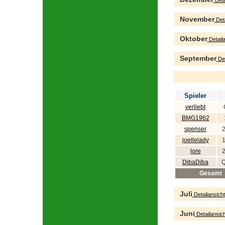
Deta
November
Deta
Oktober
Detaila
September
Det
Spieler
verliebt
BMG1962
spenser
joellelady
lore
DibaDiba
Q
Gesamt
Juli
Detailansicht
Juni
Detailansich