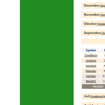
Dezember
Deta
November
Deta
Oktober
Detaila
September
Det
Spieler
DonBlech
condoor
mrunion
blausau
nemrac
K
Westi01
1
Gesamt
Juli
Detailansicht