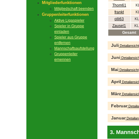
Mitgliederfunktionen
Thom61
K
Mitgliedschaft beenden
frankt
K
Gruppenleiterfunktionen
olli63
KL
Aktive Ligaspieler
Zausel1
KL
Spieler in Gruppe
einladen
Gesamt
Spieler aus Gruppe
entfernen
Juli
Detailansicht
Mannschaftsaufstellung
Gruppenleiter
Juni
Detailansich
ernennen
Mai
Detailansicht
April
Detailansic
März
Detailansic
Februar
Detaila
Januar
Detailan
3. Mannsch