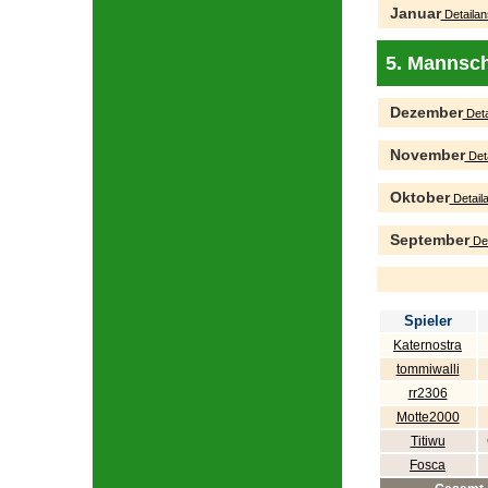
Januar
Detailan
5. Mannsch
Dezember
Deta
November
Deta
Oktober
Detaila
September
Det
Spieler
Katernostra
tommiwalli
rr2306
Motte2000
Titiwu
Fosca