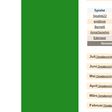
Spieler
Sputnik22
wyldlove
Bernelli
AnneGenehm
Ederseer
Gesam
Juli
Detailansicht
Juni
Detailansich
Mai
Detailansicht
April
Detailansic
März
Detailansic
Februar
Detaila