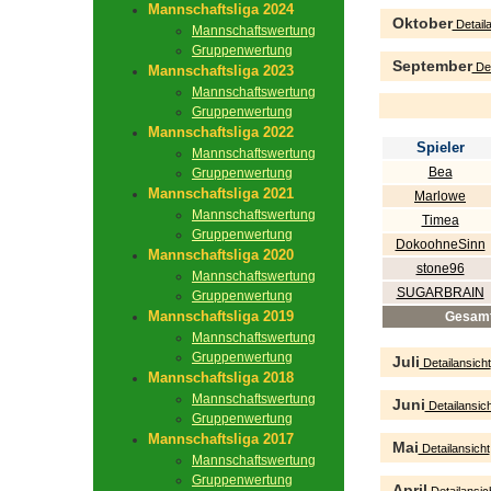
Mannschaftsliga 2024
Oktober
Detaila
Mannschaftswertung
Gruppenwertung
September
Det
Mannschaftsliga 2023
Mannschaftswertung
Gruppenwertung
Mannschaftsliga 2022
Spieler
Mannschaftswertung
Bea
Gruppenwertung
Mannschaftsliga 2021
Marlowe
Mannschaftswertung
Timea
Gruppenwertung
DokoohneSinn
Mannschaftsliga 2020
stone96
Mannschaftswertung
SUGARBRAIN
Gruppenwertung
Mannschaftsliga 2019
Gesam
Mannschaftswertung
Gruppenwertung
Juli
Detailansicht
Mannschaftsliga 2018
Mannschaftswertung
Juni
Detailansich
Gruppenwertung
Mannschaftsliga 2017
Mai
Detailansicht
Mannschaftswertung
Gruppenwertung
April