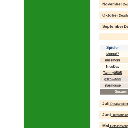
November
Deta
Oktober
Detaila
September
Det
Spieler
Manu67
missmoni
NiceDay
Tweety0505
gschwaddl
starmouse
Gesamt
Juli
Detailansicht
Juni
Detailansich
Mai
Detailansicht