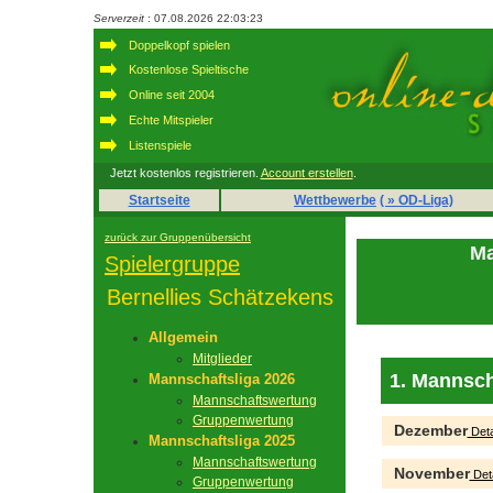
Serverzeit
: 07.08.2026 22:03:23
Doppelkopf spielen
Kostenlose Spieltische
Online seit 2004
Echte Mitspieler
Listenspiele
Jetzt kostenlos registrieren.
Account erstellen
.
Startseite
Wettbewerbe
( » OD-Liga)
zurück zur Gruppenübersicht
Ma
Spielergruppe
Bernellies Schätzekens
Allgemein
Mitglieder
1. Mannsch
Mannschaftsliga 2026
Mannschaftswertung
Gruppenwertung
Dezember
Deta
Mannschaftsliga 2025
Mannschaftswertung
November
Deta
Gruppenwertung