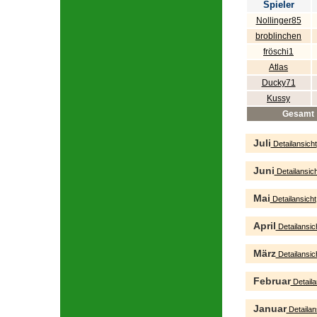
Spieler
Nollinger85
broblinchen
fröschi1
Atlas
Ducky71
Kussy
Gesamt
Juli
Detailansicht
Juni
Detailansich
Mai
Detailansicht
April
Detailansic
März
Detailansic
Februar
Detaila
Januar
Detailan