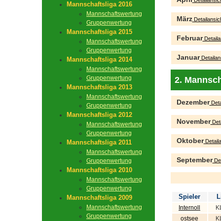
Detailansic
Mannschaftsliga 2016
Mannschaftswertung
März
Detailansic
Gruppenwertung
Mannschaftsliga 2015
Februar
Detaila
Mannschaftswertung
Gruppenwertung
Januar
Detailan
Mannschaftsliga 2014
Mannschaftswertung
Gruppenwertung
2. Mannsch
Mannschaftsliga 2013
Mannschaftswertung
Dezember
Deta
Gruppenwertung
Mannschaftsliga 2012
November
Deta
Mannschaftswertung
Gruppenwertung
Oktober
Detaila
Mannschaftsliga 2011
Mannschaftswertung
September
Gruppenwertung
Det
Mannschaftsliga 2010
Mannschaftswertung
Gruppenwertung
Spieler
L
Mannschaftsliga 2009
Mannschaftswertung
Internoll
K
Gruppenwertung
ostsee
K