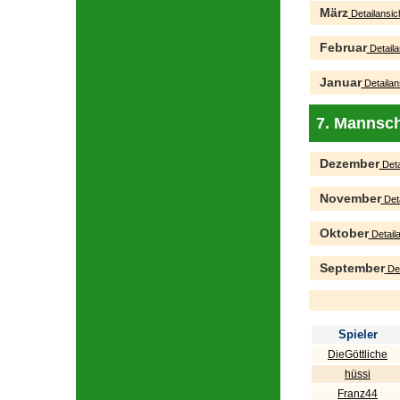
März
Detailansic
Februar
Detaila
Januar
Detailan
7. Mannsch
Dezember
Deta
November
Deta
Oktober
Detaila
September
Det
Spieler
DieGöttliche
hüssi
Franz44