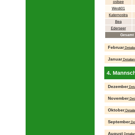
ostsee
Westi01
Katernostra
Bea
Ederseer
Gesamt
Februar
Detaila
Januar
Detailan
4. Mannsch
Dezember
Deta
November
Deta
Oktober
Detaila
September
Det
August
Detailan