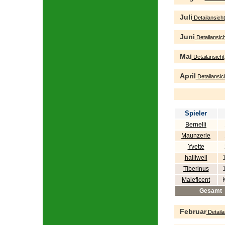
Juli
Detailansicht
Juni
Detailansich
Mai
Detailansicht
April
Detailansic
Spieler
Bernelli
Maunzerle
Yvette
halliwell
Tiberinus
Maleficent
Gesamt
Februar
Detaila