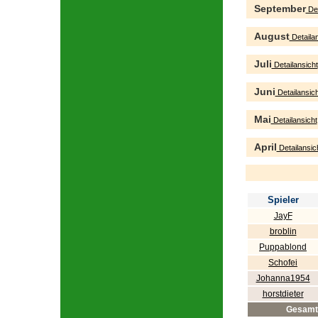
September
Det
August
Detailan
Juli
Detailansicht
Juni
Detailansich
Mai
Detailansicht
April
Detailansic
Spieler
JayF
broblin
Puppablond
Schofei
Johanna1954
horstdieter
Gesamt