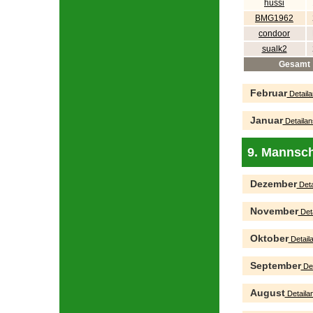
hüssi
BMG1962
condoor
sualk2
Gesamt
Februar
Detaila
Januar
Detailan
9. Mannsch
Dezember
Deta
November
Deta
Oktober
Detaila
September
Det
August
Detailan