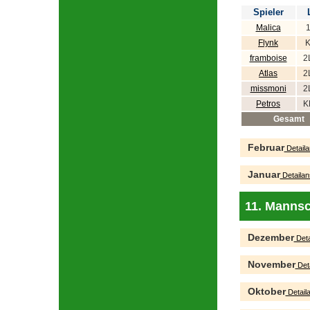
Spieler
Malica
1
Flynk
K
framboise
2
Atlas
2
missmoni
2
Petros
K
Gesamt
Februar
Detaila
Januar
Detailan
11. Mannsc
Dezember
Deta
November
Deta
Oktober
Detaila