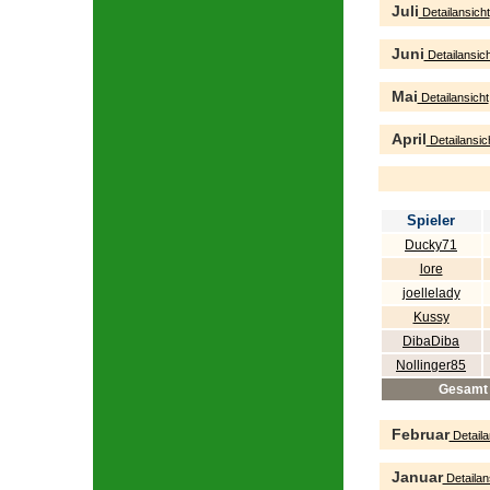
Juli
Detailansicht
Juni
Detailansich
Mai
Detailansicht
April
Detailansic
Spieler
Ducky71
lore
joellelady
Kussy
DibaDiba
Nollinger85
Gesamt
Februar
Detaila
Januar
Detailan