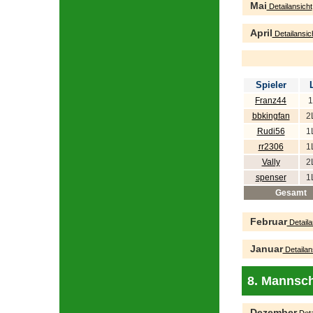
Mai
Detailansicht
April
Detailansic
Spieler
Franz44
1
bbkingfan
2
Rudi56
1
rr2306
1
Vally
2
spenser
1
Gesamt
Februar
Detaila
Januar
Detailan
8. Mannsch
Dezember