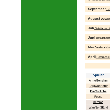
September
Det
August
Detailan
Juli
Detailansicht
Juni
Detailansich
Mai
Detailansicht
April
Detailansic
Spieler
AnneGenehm
Bergwanderer
DieGöttliche
Fosca
nemrac
WanNeitStänd