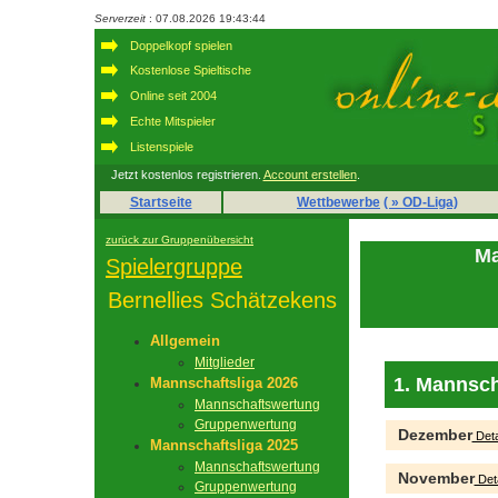
Serverzeit
: 07.08.2026 19:43:44
Doppelkopf spielen
Kostenlose Spieltische
Online seit 2004
Echte Mitspieler
Listenspiele
Jetzt kostenlos registrieren.
Account erstellen
.
Startseite
Wettbewerbe
( » OD-Liga)
zurück zur Gruppenübersicht
Ma
Spielergruppe
Bernellies Schätzekens
Allgemein
Mitglieder
1. Mannsch
Mannschaftsliga 2026
Mannschaftswertung
Gruppenwertung
Dezember
Deta
Mannschaftsliga 2025
Mannschaftswertung
November
Deta
Gruppenwertung