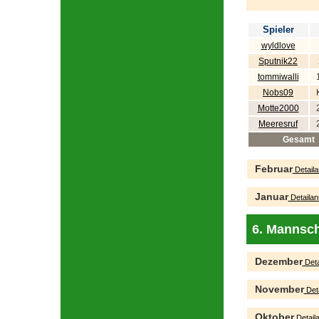
Spieler
wyldlove
Sputnik22
tommiwalli
Nobs09
Motte2000
Meeresruf
Gesamt
Februar
Detaila
Januar
Detailan
6. Mannsch
Dezember
Deta
November
Deta
Oktober
Detaila