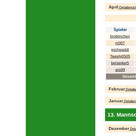
April
Detailansic
Spieler
broblinchen
rc007
gschwaddl
Tweety0505
berserker5
ara99
Gesamt
Februar
Detaila
Januar
Detailan
13. Mannsc
Dezember
Deta