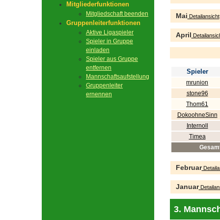
Mitgliederfunktionen
Mitgliedschaft beenden
Mai
Detailansicht
Gruppenleiterfunktionen
Aktive Ligaspieler
April
Detailansic
Spieler in Gruppe
einladen
Spieler aus Gruppe
entfernen
Spieler
Mannschaftsaufstellung
mrunion
Gruppenleiter
stone96
ernennen
Thom61
DokoohneSinn
Internoll
Timea
Gesam
Februar
Detaila
Januar
Detailan
3. Mannsch