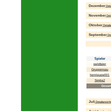
Dezember
Deta
November
Deta
Oktober
Detaila
September
Det
Spieler
swisttaler
Gruppensau
henriquew001
Simba2
Gesam
Juli
Detailansicht