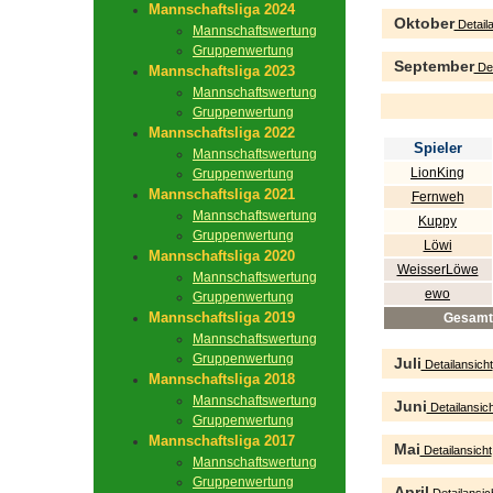
Mannschaftsliga 2024
Oktober
Detaila
Mannschaftswertung
Gruppenwertung
September
Det
Mannschaftsliga 2023
Mannschaftswertung
Gruppenwertung
Mannschaftsliga 2022
Spieler
Mannschaftswertung
LionKing
Gruppenwertung
Mannschaftsliga 2021
Fernweh
Mannschaftswertung
Kuppy
Gruppenwertung
Löwi
Mannschaftsliga 2020
WeisserLöwe
Mannschaftswertung
ewo
Gruppenwertung
Mannschaftsliga 2019
Gesamt
Mannschaftswertung
Gruppenwertung
Juli
Detailansicht
Mannschaftsliga 2018
Mannschaftswertung
Juni
Detailansich
Gruppenwertung
Mannschaftsliga 2017
Mai
Detailansicht
Mannschaftswertung
Gruppenwertung
April