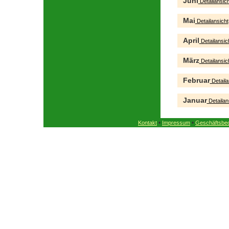
Juni
Detailansich
Mai
Detailansicht
April
Detailansic
März
Detailansic
Februar
Detaila
Januar
Detailan
•
•
Kontakt
Impressum
Geschäftsbe