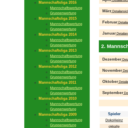
Detailansic
Mannschaftsliga 2016
Mannschaftswertung
März
Detailansic
Gruppenwertung
Mannschaftsliga 2015
Februar
Detaila
Mannschaftswertung
Gruppenwertung
Januar
Detailan
Mannschaftsliga 2014
Mannschaftswertung
Gruppenwertung
2. Mannsch
Mannschaftsliga 2013
Mannschaftswertung
Dezember
Deta
Gruppenwertung
Mannschaftsliga 2012
November
Deta
Mannschaftswertung
Gruppenwertung
Oktober
Detaila
Mannschaftsliga 2011
Mannschaftswertung
September
Gruppenwertung
Det
Mannschaftsliga 2010
Mannschaftswertung
Gruppenwertung
Spieler
Mannschaftsliga 2009
Mannschaftswertung
DokoHeinz
Gruppenwertung
okkalle