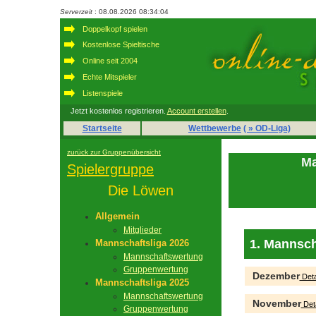
Serverzeit
: 08.08.2026 08:34:04
Doppelkopf spielen
Kostenlose Spieltische
Online seit 2004
Echte Mitspieler
Listenspiele
Jetzt kostenlos registrieren.
Account erstellen
.
Startseite
Wettbewerbe
( » OD-Liga)
zurück zur Gruppenübersicht
Ma
Spielergruppe
Die Löwen
Allgemein
Mitglieder
1. Mannsch
Mannschaftsliga 2026
Mannschaftswertung
Gruppenwertung
Dezember
Deta
Mannschaftsliga 2025
Mannschaftswertung
November
Deta
Gruppenwertung