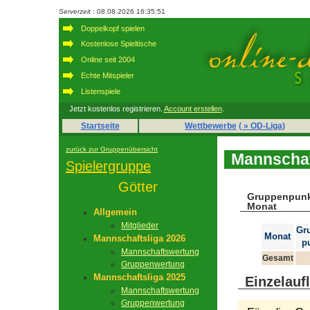
Serverzeit
: 08.08.2026 16:35:51
Doppelkopf spielen
Kostenlose Spieltische
Online seit 2004
Echte Mitspieler
Listenspiele
Jetzt kostenlos registrieren.
Account erstellen
.
Startseite
Wettbewerbe
( » OD-Liga)
zurück zur Gruppenübersicht
Mannschaf
Spielergruppe
Götter
Gruppenpunk
Monat
Allgemein
Mitglieder
Gr
Monat
Mannschaftsliga 2026
p
Mannschaftswertung
Gesamt
Gruppenwertung
Mannschaftsliga 2025
Einzelauf
Mannschaftswertung
Gruppenwertung