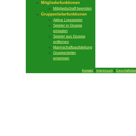
Mitgliederfunktionen
Mitgliedschaft beenden
Gruppenleiterfunktionen
Aktive Ligaspieler
Spieler in Gruppe
einladen
Spieler aus Gruppe
entfernen
Mannschaftsaufstellung
Gruppenleiter
ernennen
•
•
Kontakt
Impressum
Geschäftsbe