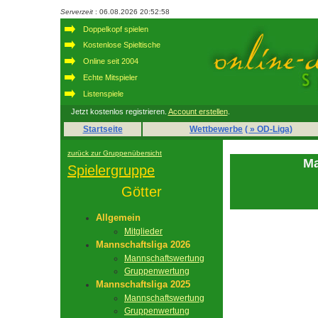
Serverzeit
: 06.08.2026 20:52:58
Doppelkopf spielen
Kostenlose Spieltische
Online seit 2004
Echte Mitspieler
Listenspiele
Jetzt kostenlos registrieren.
Account erstellen
.
Startseite
Wettbewerbe
( » OD-Liga)
zurück zur Gruppenübersicht
Ma
Spielergruppe
Götter
Allgemein
Mitglieder
Mannschaftsliga 2026
Mannschaftswertung
Gruppenwertung
Mannschaftsliga 2025
Mannschaftswertung
Gruppenwertung