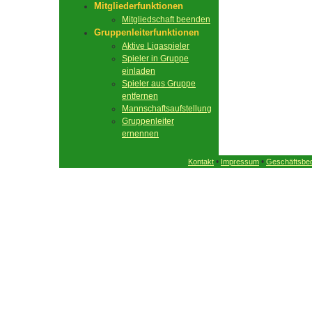
Mitgliederfunktionen
Mitgliedschaft beenden
Gruppenleiterfunktionen
Aktive Ligaspieler
Spieler in Gruppe
einladen
Spieler aus Gruppe
entfernen
Mannschaftsaufstellung
Gruppenleiter
ernennen
•
•
Kontakt
Impressum
Geschäftsbe