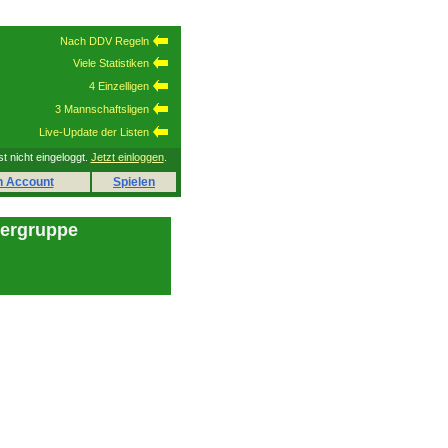
Nach DDV Regeln
Viele Statistiken
4 Einzelligen
3 Mannschaftsligen
Live-Update der Listen
st nicht eingeloggt.
Jetzt einloggen
.
n Account
Spielen
lergruppe