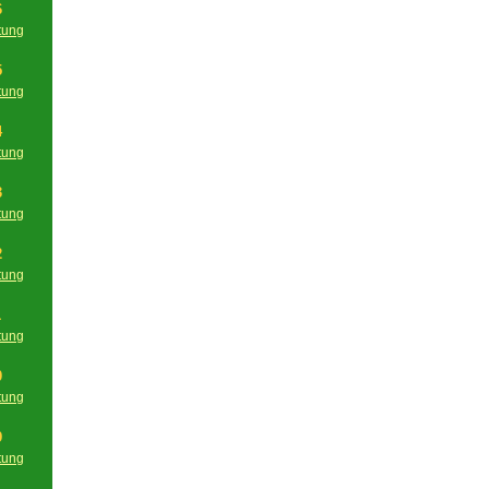
6
tung
g
5
tung
g
4
tung
g
3
tung
g
2
tung
g
1
tung
g
0
tung
g
9
tung
g