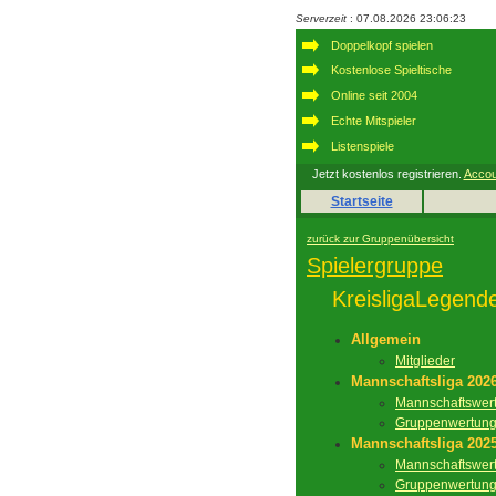
Serverzeit
: 07.08.2026 23:06:23
Doppelkopf spielen
Kostenlose Spieltische
Online seit 2004
Echte Mitspieler
Listenspiele
Jetzt kostenlos registrieren.
Accou
Startseite
zurück zur Gruppenübersicht
Spielergruppe
KreisligaLegend
Allgemein
Mitglieder
Mannschaftsliga 202
Mannschaftswer
Gruppenwertun
Mannschaftsliga 202
Mannschaftswer
Gruppenwertun