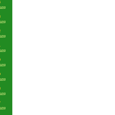
4
tung
g
3
tung
g
2
tung
g
1
tung
g
0
tung
g
9
tung
g
8
tung
g
7
tung
g