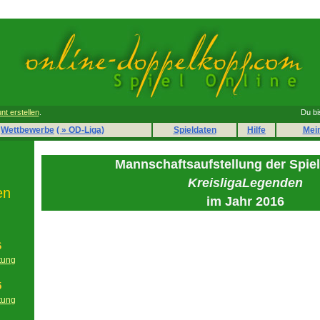
nt erstellen
.
Du bi
Wettbewerbe
( » OD-Liga)
Spieldaten
Hilfe
Mei
Mannschaftsaufstellung der Spie
KreisligaLegenden
en
im Jahr 2016
6
tung
g
5
tung
g